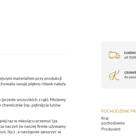
DARM
od 50,00
GRAWE
do zam
ejszym materiałem przy produkcji
zachowała swoje piękno i blask należy
 (przede wszystkich z rąk). Możemy
 chemicznie (np. pęknięcia lutów
POCHODZENIE P
Kraj
epiej raz w miesiącu przemyć (za
pochodzenia
:
ia naczyń (w naszej firmie używamy
Producent
:
t, itp.) , a następnie zanurzyć w