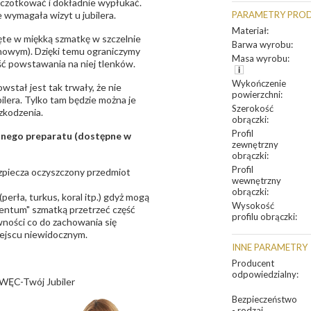
zczotkować i dokładnie wypłukać.
 wymagała wizyt u jubilera.
PARAMETRY PRO
Materiał
:
te w miękką szmatkę w szczelnie
Barwa wyrobu
:
unowym). Dzięki temu ograniczymy
Masa wyrobu
:
ść powstawania na niej tlenków.
Wykończenie
owstał jest tak trwały, że nie
powierzchni
:
bilera. Tylko tam będzie można je
Szerokość
zkodzenia.
obrączki
:
Profil
sanego preparatu (dostępne w
zewnętrzny
obrączki
:
Profil
bezpiecza oczyszczony przedmiot
wewnętrzny
obrączki
:
erła, turkus, koral itp.) gdyż mogą
Wysokość
ntum" szmatką przetrzeć część
profilu obrączki
:
ności co do zachowania się
iejscu niewidocznym.
INNE PARAMETRY
Producent
odpowiedzialny
:
WĘC-Twój Jubiler
Bezpieczeństwo
- rodzaj