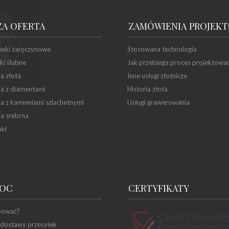
ZA OFERTA
ZAMÓWIENIA PROJEK
onki zaręczynowe
Stosowana technologia
ki ślubne
Jak przebiega proces projektowa
ia złota
Inne usługi złotnicze
ia z diamentami
Historia złota
ia z kamieniami szlachetnymi
Usługi grawerowania
ia srebrna
ki
OC
CERTYFIKATY
pować?
 dostawy przesyłek