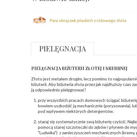
Para obrączek płaskich z różowego złota
PIELĘGNACJA
PIELĘGNACJA BIŻUTERII ZŁOTEJ I SREBRNEJ
Złoto jest metalem drogim, lecz pomimo to najpopularni
biżuterii. Aby biżuteria złota przez jak najdłuższy czas 
ją odpowiednio pielęgnować!
przy wszystkich pracach domowych ściągać biżuterię
bowiem uszkodzić ją mechanicznie (porysowania), lub
pod wpływem niektórych detergentów.
staraj się systematycznie swą biżuterię czyścić. Najl
pomocą starej szczoteczki do zębów i płynem do myc
"Ludwika") z zanieczyszczeń mechanicznych (kremy, po