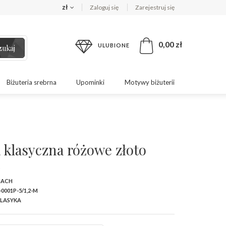
zł
Zaloguj się
Zarejestruj się
0,00 zł
ULUBIONE
zukaj
Biżuteria srebrna
Upominki
Motywy biżuterii
 klasyczna różowe złoto
h
MACH
-0001P-5/1,2-M
LASYKA