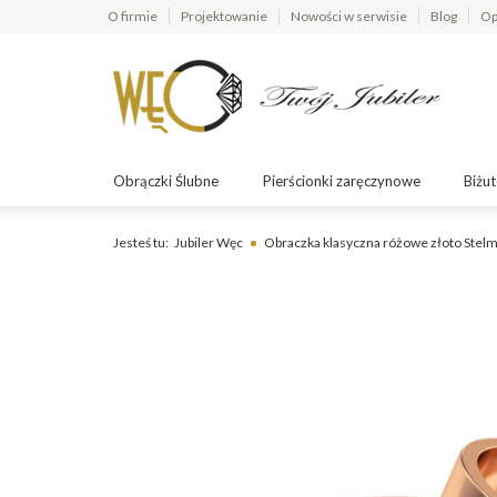
O firmie
Projektowanie
Nowości w serwisie
Blog
Op
Obrączki Ślubne
Pierścionki zaręczynowe
Biżut
Jesteś tu:
Jubiler Węc
Obraczka klasyczna różowe złoto Stel