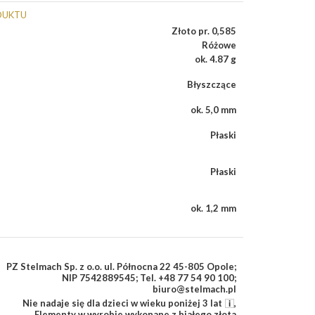
DUKTU
Złoto pr. 0,585
Różowe
ok. 4.87 g
Błyszczące
ok. 5,0 mm
Płaski
Płaski
ok. 1,2 mm
PZ Stelmach Sp. z o.o. ul. Północna 22 45-805 Opole;
NIP 7542889545; Tel. +48 77 54 90 100;
biuro@stelmach.pl
Nie nadaje się dla dzieci w wieku poniżej 3 lat
,
Elementy w wyrobie wykonane z białego złota