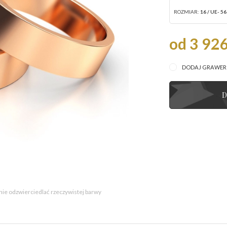
ROZMIAR:
16 / UE- 56
od 3 926
DODAJ GRAWE
D
 nie odzwierciedlać rzeczywistej barwy