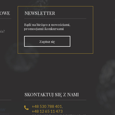
TOWE
NEWSLETTER
Bądź na bieżąco z nowościami,
promocjami i konkursami
nia?
Zapisz się
SKONTAKTUJ SIĘ Z NAMI
+48 530 788 401
,
+48 12 65 11 473