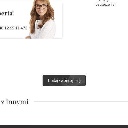
ostrzeżenia
:
erta!
48 12 65 11 473
Dodaj swoją opinię
 z innymi