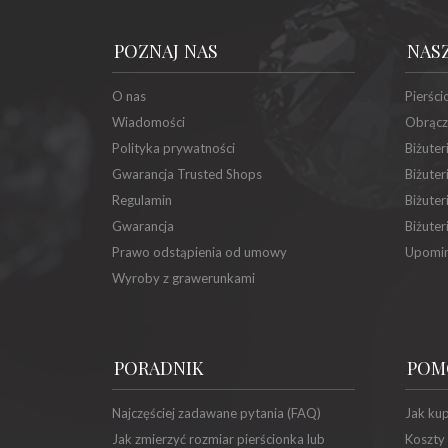
POZNAJ NAS
NAS
O nas
Pierści
Wiadomości
Obrącz
Polityka prywatności
Biżuter
Gwarancja Trusted Shops
Biżuter
Regulamin
Biżuter
Gwarancja
Biżuter
Prawo odstąpienia od umowy
Upomin
Wyroby z grawerunkami
PORADNIK
POM
Najczęściej zadawane pytania (FAQ)
Jak ku
Jak zmierzyć rozmiar pierścionka lub
Koszty