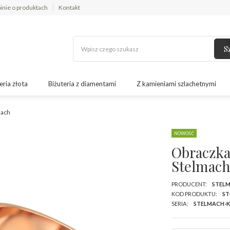
inie o produktach
Kontakt
S
eria złota
Biżuteria z diamentami
Z kamieniami szlachetnymi
mach
NOWOŚĆ
Obraczka
Stelmac
PRODUCENT:
STEL
KOD PRODUKTU:
ST
SERIA:
STELMACH-K