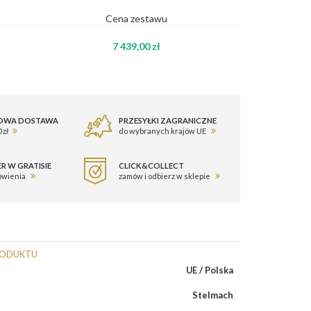
Cena zestawu
7 439,00 zł
OWA DOSTAWA
PRZESYŁKI ZAGRANICZNE
 zł
do wybranych krajów UE
R W GRATISIE
CLICK&COLLECT
ówienia
zamów i odbierz w sklepie
RODUKTU
UE / Polska
Stelmach