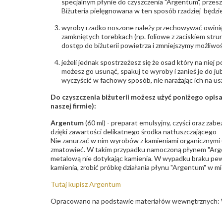
specjalnym płynie do czyszczenia "Argentum", przes
Biżuteria pielęgnowana w ten sposób rzadziej będzie
wyroby rzadko noszone należy przechowywać owinię
zamkniętych torebkach (np. foliowe z zaciskiem str
dostęp do biżuterii powietrza i zmniejszymy możliwo
jeżeli jednak spostrzeżesz się że osad który na niej p
możesz go usunąć, spakuj te wyroby i zanieś je do ju
wyczyścić w fachowy sposób, nie narażając ich na us
Do czyszczenia biżuterii możesz użyć poniżego opi
naszej firmie):
Argentum
(60 ml) - preparat emulsyjny, czyści oraz za
dzięki zawartości delikatnego środka natłuszczającego
Nie zanurzać w nim wyrobów z kamieniami organicznymi (p
zmatowieć. W takim przypadku namoczoną płynem "Arge
metalową nie dotykając kamienia. W wypadku braku pew
kamienia, zrobić próbkę działania płynu "Argentum" w m
Tutaj kupisz Argentum
Opracowano na podstawie materiałów wewnętrznych: 