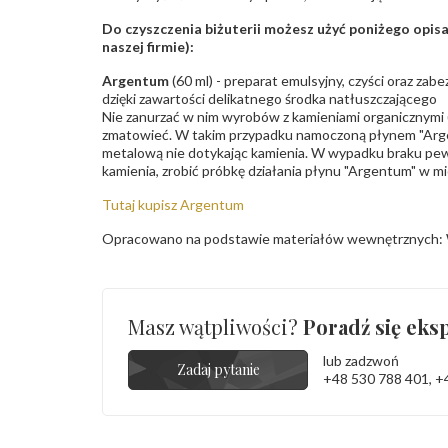
Do czyszczenia biżuterii możesz użyć poniżego opi
naszej firmie):
Argentum
(60 ml) - preparat emulsyjny, czyści oraz za
dzięki zawartości delikatnego środka natłuszczającego
Nie zanurzać w nim wyrobów z kamieniami organicznymi (p
zmatowieć. W takim przypadku namoczoną płynem "Arge
metalową nie dotykając kamienia. W wypadku braku pew
kamienia, zrobić próbkę działania płynu "Argentum" w m
Tutaj kupisz Argentum
Opracowano na podstawie materiałów wewnętrznych: 
Masz wątpliwości?
Poradź się eksp
lub zadzwoń
Zadaj pytanie
+48 530 788 401
,
+