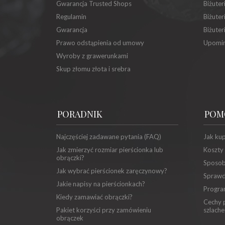
Gwarancja Trusted Shops
Biżuter
Regulamin
Biżuter
Gwarancja
Biżuter
Prawo odstąpienia od umowy
Upomin
Wyroby z grawerunkami
Skup złomu złota i srebra
PORADNIK
POM
Najczęściej zadawane pytania (FAQ)
Jak ku
Jak zmierzyć rozmiar pierścionka lub
Koszty
obrączki?
Sposob
Jak wybrać pierścionek zaręczynowy?
Sprawd
Jakie napisy na pierścionkach?
Progra
Kiedy zamawiać obrączki?
Cechy p
Pakiet korzyści przy zamówieniu
szlache
obrączek