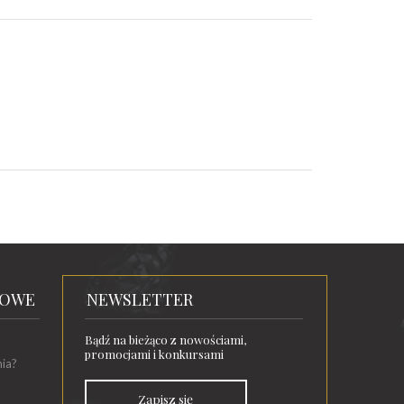
TOWE
NEWSLETTER
Bądź na bieżąco z nowościami,
promocjami i konkursami
nia?
Zapisz się