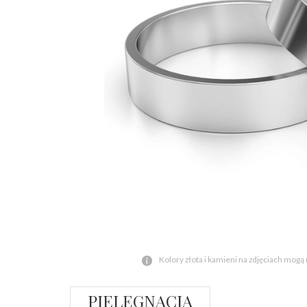
Kolory złota i kamieni na zdjęciach mogą
PIELĘGNACJA