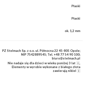
Płaski
Płaski
ok. 1,2 mm
PZ Stelmach Sp. z o.o. ul. Północna 22 45-805 Opole;
NIP 7542889545; Tel. +48 77 54 90 100;
biuro@stelmach.pl
Nie nadaje się dla dzieci w wieku poniżej 3 lat
,
Elementy w wyrobie wykonane z białego złota
zawierają nikiel