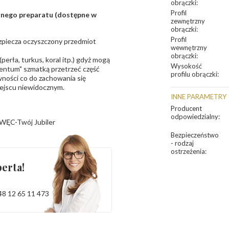
obrączki
:
Profil
sanego preparatu (dostępne w
zewnętrzny
obrączki
:
Profil
bezpiecza oczyszczony przedmiot
wewnętrzny
obrączki
:
erła, turkus, koral itp.) gdyż mogą
Wysokość
ntum" szmatką przetrzeć część
profilu obrączki
:
ności co do zachowania się
iejscu niewidocznym.
INNE PARAMETRY
Producent
odpowiedzialny
:
WĘC-Twój Jubiler
Bezpieczeństwo
- rodzaj
ostrzeżenia
:
erta!
48 12 65 11 473