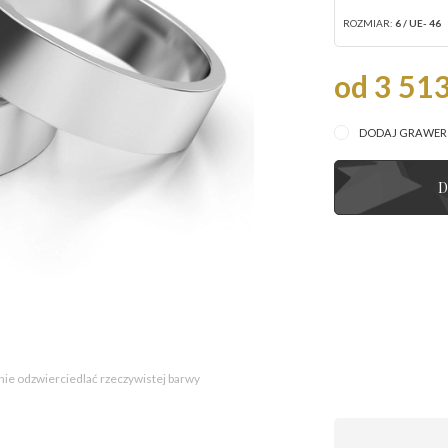
ROZMIAR:
6 / UE- 46
od 3 513
DODAJ GRAWE
D
 nie odzwierciedlać rzeczywistej barwy