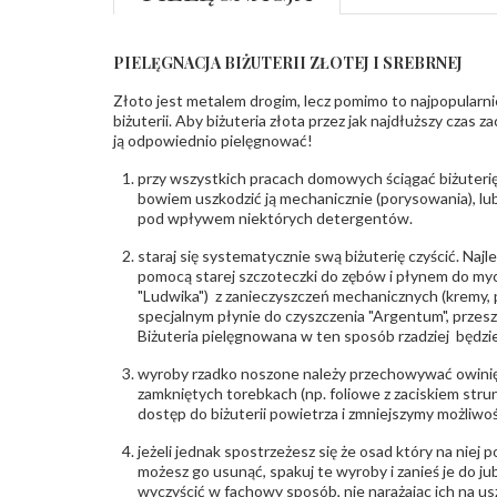
PIELĘGNACJA BIŻUTERII ZŁOTEJ I SREBRNEJ
Złoto jest metalem drogim, lecz pomimo to najpopularni
biżuterii. Aby biżuteria złota przez jak najdłuższy czas 
ją odpowiednio pielęgnować!
przy wszystkich pracach domowych ściągać biżuterię
bowiem uszkodzić ją mechanicznie (porysowania), lub
pod wpływem niektórych detergentów.
staraj się systematycznie swą biżuterię czyścić. Najl
pomocą starej szczoteczki do zębów i płynem do myc
"Ludwika") z zanieczyszczeń mechanicznych (kremy, po
specjalnym płynie do czyszczenia "Argentum", przes
Biżuteria pielęgnowana w ten sposób rzadziej będzie
wyroby rzadko noszone należy przechowywać owinię
zamkniętych torebkach (np. foliowe z zaciskiem str
dostęp do biżuterii powietrza i zmniejszymy możliwo
jeżeli jednak spostrzeżesz się że osad który na niej p
możesz go usunąć, spakuj te wyroby i zanieś je do ju
wyczyścić w fachowy sposób, nie narażając ich na us