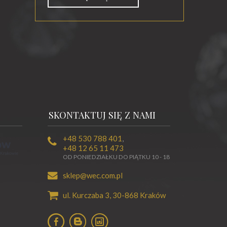
SKONTAKTUJ SIĘ Z NAMI
+48 530 788 401
,
+48 12 65 11 473
OD PONIEDZIAŁKU DO PIĄTKU 10 - 18
sklep@wec.com.pl
ul. Kurczaba 3,
30-868
Kraków