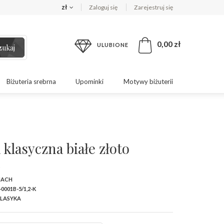
zł
Zaloguj się
Zarejestruj się
0,00 zł
ULUBIONE
zukaj
Biżuteria srebrna
Upominki
Motywy biżuterii
klasyczna białe złoto
h
MACH
-0001B-5/1,2-K
LASYKA