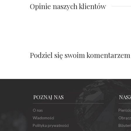
Opinie naszych klientów
Podziel się swoim komentarzem
POZNAJ NAS
NAS
O nas
Pierści
Wiadomości
Obrącz
Polityka prywatności
Biżuter