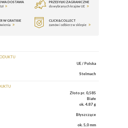
OWA DOSTAWA
PRZESYŁKI ZAGRANICZNE
 zł
do wybranych krajów UE
R W GRATISIE
CLICK&COLLECT
ówienia
zamów i odbierz w sklepie
RODUKTU
UE / Polska
Stelmach
DUKTU
Złoto pr. 0,585
Białe
ok. 4.87 g
Błyszczące
ok. 5,0 mm