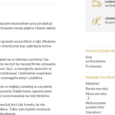
DARM
od 50,00
GRAWE
do zam
ejszym materiałem przy produkcji
zachowała swoje piękno i blask należy
 (przede wszystkich z rąk). Możemy
 chemicznie (np. pęknięcia lutów
POCHODZENIE P
Kraj
epiej raz w miesiącu przemyć (za
pochodzenia
:
ia naczyń (w naszej firmie używamy
Producent
:
t, itp.) , a następnie zanurzyć w
zczotkować i dokładnie wypłukać.
 wymagała wizyt u jubilera.
PARAMETRY PRO
Materiał
:
te w miękką szmatkę w szczelnie
Barwa wyrobu
:
unowym). Dzięki temu ograniczymy
Masa wyrobu
:
ść powstawania na niej tlenków.
Wykończenie
owstał jest tak trwały, że nie
powierzchni
:
bilera. Tylko tam będzie można je
Szerokość
zkodzenia.