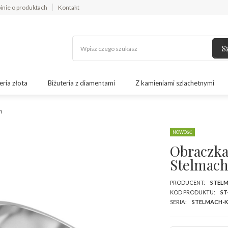
inie o produktach
Kontakt
S
eria złota
Biżuteria z diamentami
Z kamieniami szlachetnymi
h
NOWOŚĆ
Obraczka 
Stelmac
PRODUCENT:
STEL
KOD PRODUKTU:
ST
SERIA:
STELMACH-K