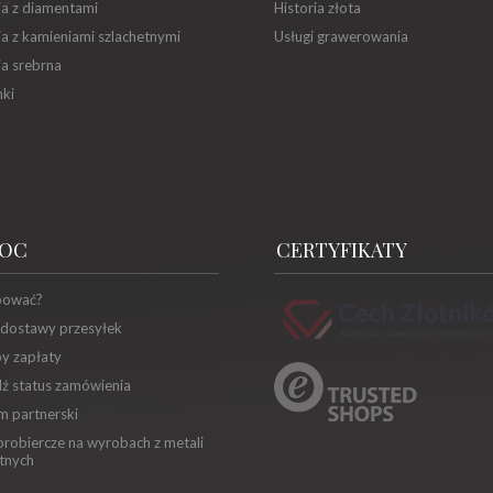
ia z diamentami
Historia złota
ia z kamieniami szlachetnymi
Usługi grawerowania
ia srebrna
ki
OC
CERTYFIKATY
pować?
 dostawy przesyłek
y zapłaty
ź status zamówienia
m partnerski
robiercze na wyrobach z metali
tnych