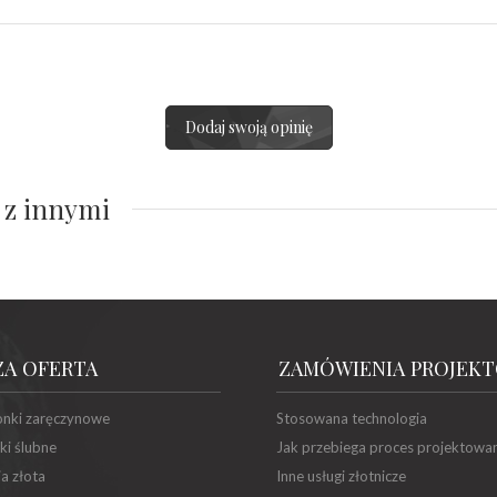
Dodaj swoją opinię
 z innymi
ZA OFERTA
ZAMÓWIENIA PROJEK
onki zaręczynowe
Stosowana technologia
ki ślubne
Jak przebiega proces projektowa
ia złota
Inne usługi złotnicze