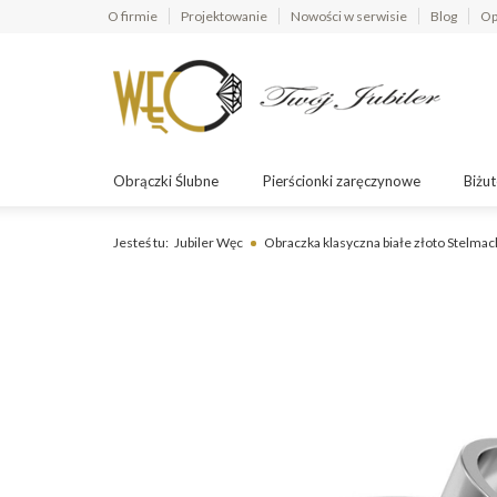
O firmie
Projektowanie
Nowości w serwisie
Blog
Op
Obrączki Ślubne
Pierścionki zaręczynowe
Biżut
Jesteś tu:
Jubiler Węc
Obraczka klasyczna białe złoto Stelmac