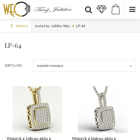
Wstecz
Jesteś tu:
Jubiler Węc
LP-64
LP-64
nazwie rosnąco
SORTUJ PO:
Wisiorek z żółtego złota z
Wisiorek z białego złota z