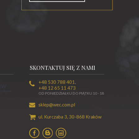
SKONTAKTUJ SIĘ Z NAMI
+48 530 788 401
,
+48 12 65 11 473
OD PONIEDZIAŁKU DO PIĄTKU 10 - 18
sklep@wec.com.pl
ul. Kurczaba 3,
30-868
Kraków