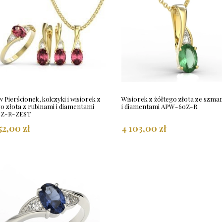
 Pierścionek, kolczyki i wisiorek z
Wisiorek z żółtego złota ze szm
o złota z rubinami i diamentami
i diamentami APW-60Z-R
0Z-R-ZEST
52,00 zł
4 103,00 zł