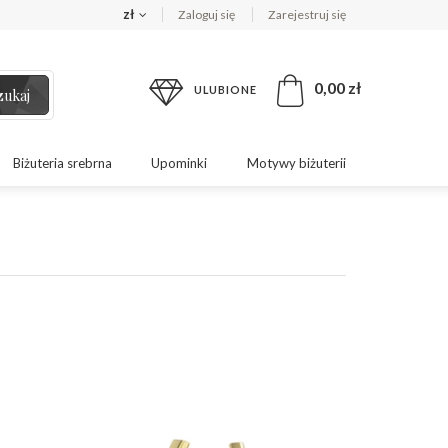
zł
Zaloguj się
Zarejestruj się
0,00 zł
ULUBIONE
zukaj
Biżuteria srebrna
Upominki
Motywy biżuterii