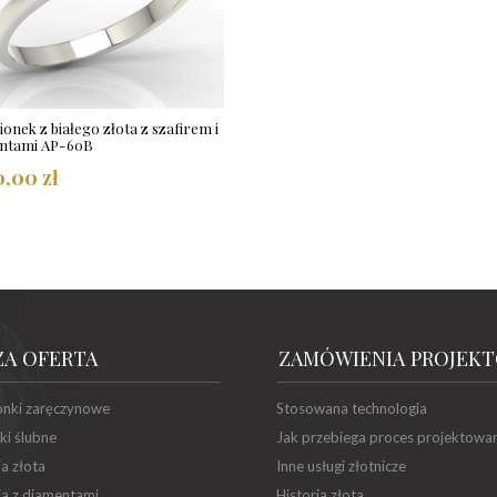
ionek z białego złota z szafirem i
ntami AP-60B
0,00 zł
ZA OFERTA
ZAMÓWIENIA PROJEK
onki zaręczynowe
Stosowana technologia
ki ślubne
Jak przebiega proces projektowa
ia złota
Inne usługi złotnicze
ia z diamentami
Historia złota