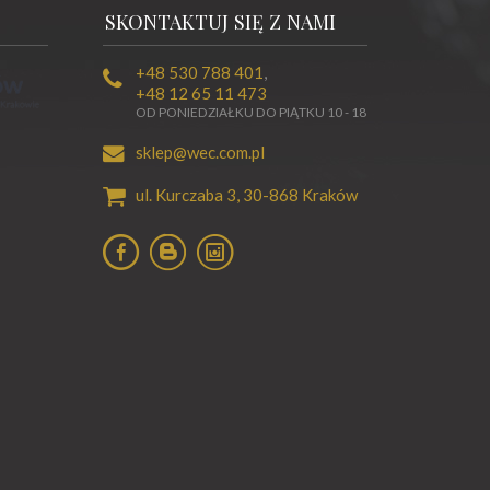
SKONTAKTUJ SIĘ Z NAMI
+48 530 788 401
,
+48 12 65 11 473
OD PONIEDZIAŁKU DO PIĄTKU 10 - 18
sklep@wec.com.pl
ul. Kurczaba 3,
30-868
Kraków