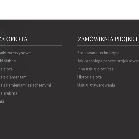
ZA OFERTA
ZAMÓWIENIA PROJEK
onki zaręczynowe
Stosowana technologia
ki ślubne
Jak przebiega proces projektowa
ia złota
Inne usługi złotnicze
ia z diamentami
Historia złota
ia z kamieniami szlachetnymi
Usługi grawerowania
ia srebrna
ki