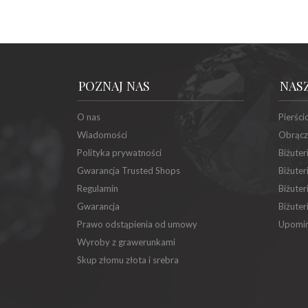
POZNAJ NAS
NAS
O nas
Pierści
Wiadomości
Obrącz
Polityka prywatności
Biżuter
Gwarancja Trusted Shops
Biżuter
Regulamin
Biżuter
Gwarancja
Biżuter
Prawo odstąpienia od umowy
Upomin
Wyroby z grawerunkami
Skup złomu złota i srebra