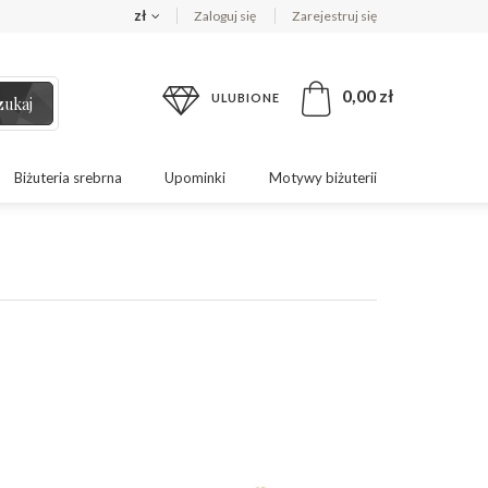
zł
Zaloguj się
Zarejestruj się
0,00 zł
ULUBIONE
zukaj
Biżuteria srebrna
Upominki
Motywy biżuterii