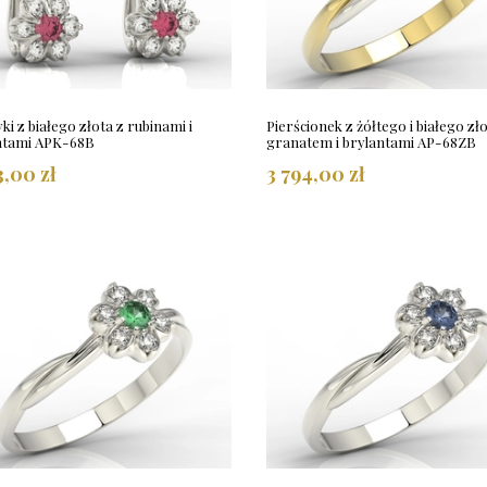
ki z białego złota z rubinami i
Pierścionek z żółtego i białego zło
ntami APK-68B
granatem i brylantami AP-68ZB
3,00 zł
3 794,00 zł