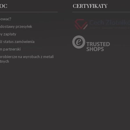
OC
CERTYFIKATY
pować?
 dostawy przesyłek
y zapłaty
ź status zamówienia
m partnerski
robiercze na wyrobach z metali
tnych