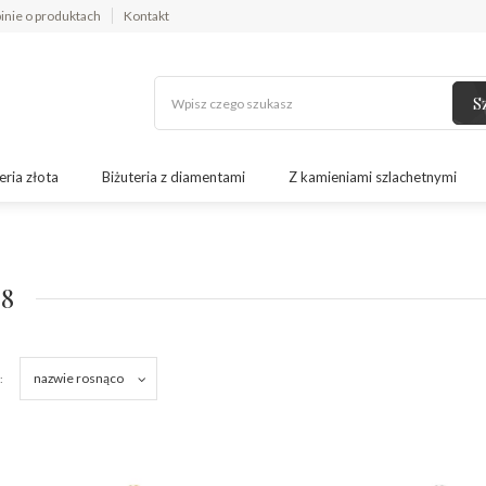
inie o produktach
Kontakt
S
eria złota
Biżuteria z diamentami
Z kamieniami szlachetnymi
8
nazwie rosnąco
: