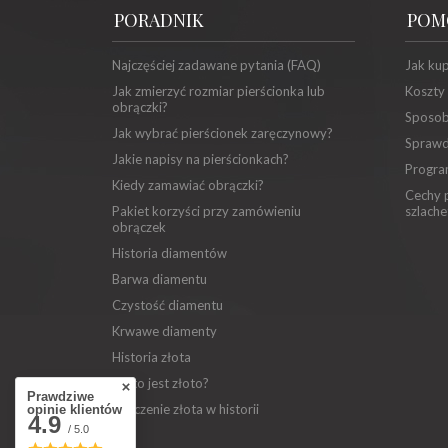
PORADNIK
POM
Najczęściej zadawane pytania (FAQ)
Jak ku
Jak zmierzyć rozmiar pierścionka lub
Koszty
obrączki?
Sposob
Jak wybrać pierścionek zaręczynowy?
Sprawd
Jakie napisy na pierścionkach?
Progra
Kiedy zamawiać obrączki?
Cechy p
Pakiet korzyści przy zamówieniu
szlache
obrączek
Historia diamentów
Barwa diamentu
Czystość diamentu
Krwawe diamenty
Historia złota
Co to jest złoto?
Prawdziwe
Znaczenie złota w historii
opinie klientów
4.9
/ 5.0