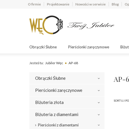
O firmie
Projektowanie
Nowości w serwisie
Blog
Op
Obrączki Ślubne
Pierścionki zaręczynowe
Biżut
Jesteś tu:
Jubiler Węc
AP-68
AP-6
Obrączki Ślubne
Pierścionki zaręczynowe
SORTUJ PO
Biżuteria złota
Biżuteria z diamentami
Pierścionki z diamentami