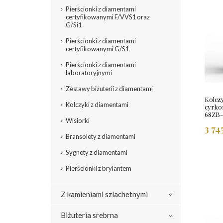
Pierścionki z diamentami
certyfikowanymi F/VVS1 oraz
G/Si1
Pierścionki z diamentami
certyfikowanymi G/S1
Pierścionki z diamentami
laboratoryjnymi
Zestawy biżuterii z diamentami
Kolczy
Kolczyki z diamentami
cyrko
68ZB
Wisiorki
3 74
Bransolety z diamentami
Sygnety z diamentami
Pierścionki z brylantem
Z kamieniami szlachetnymi
Biżuteria srebrna