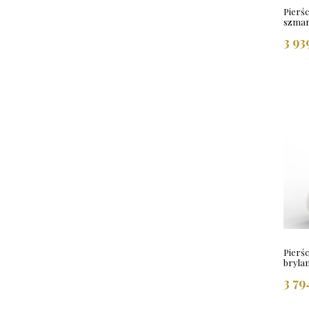
Pierśc
szmar
3 93
Pierśc
bryla
3 79