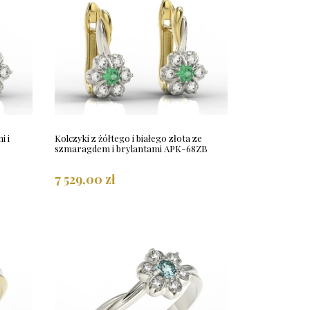
i i
Kolczyki z żółtego i białego złota ze
szmaragdem i brylantami APK-68ZB
7 529,00 zł