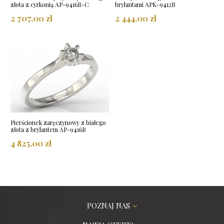
złota z cyrkonią AP-9416B-C
brylantami APK-9412B
2 707,00 zł
2 444,00 zł
Pierścionek zaręczynowy z białego
złota z brylantem AP-9416B
4 825,00 zł
POZNAJ NAS