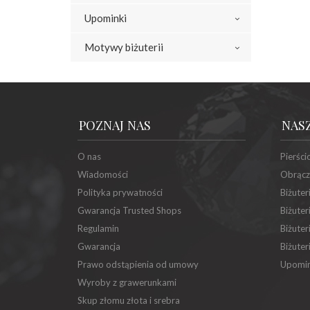
Upominki
Motywy biżuterii
POZNAJ NAS
NAS
O nas
Pierści
Wiadomości
Obrącz
Polityka prywatności
Biżuter
Gwarancja Trusted Shops
Biżuter
Regulamin
Biżuter
Gwarancja
Biżuter
Prawo odstąpienia od umowy
Upomin
Wyroby z grawerunkami
Skup złomu złota i srebra