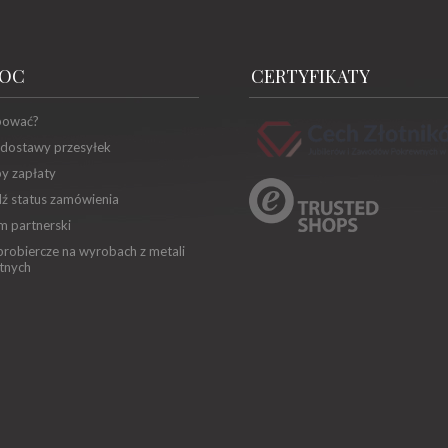
OC
CERTYFIKATY
pować?
 dostawy przesyłek
y zapłaty
ź status zamówienia
m partnerski
robiercze na wyrobach z metali
tnych