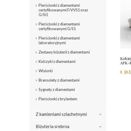
Pierścionki z diamentami
certyfikowanymi F/VVS1 oraz
G/Si1
Pierścionki z diamentami
certyfikowanymi G/S1
Pierścionki z diamentami
laboratoryjnymi
Zestawy biżuterii z diamentami
Kolczy
Kolczyki z diamentami
APK-
1 31
Wisiorki
Bransolety z diamentami
Sygnety z diamentami
Pierścionki z brylantem
Z kamieniami szlachetnymi
Biżuteria srebrna