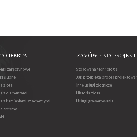
ZA OFERTA
ZAMÓWIENIA PROJEK
onki zaręczynowe
Stosowana technologia
ki ślubne
Jak przebiega proces projektowa
ia złota
Inne usługi złotnicze
ia z diamentami
Historia złota
ia z kamieniami szlachetnymi
Usługi grawerowania
ia srebrna
ki