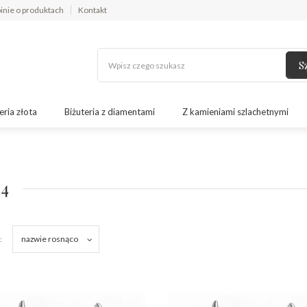
inie o produktach
Kontakt
S
eria złota
Biżuteria z diamentami
Z kamieniami szlachetnymi
4
nazwie rosnąco
: