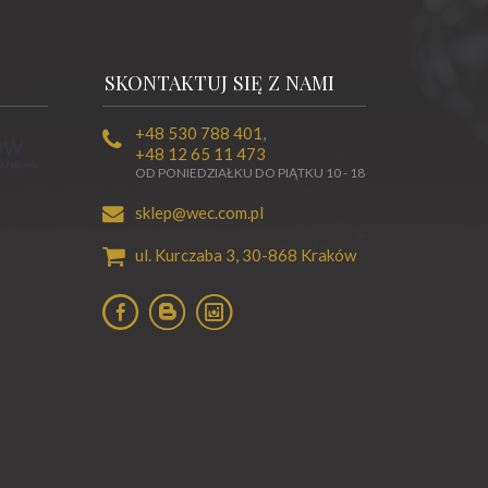
SKONTAKTUJ SIĘ Z NAMI
+48 530 788 401
,
+48 12 65 11 473
OD PONIEDZIAŁKU DO PIĄTKU 10 - 18
sklep@wec.com.pl
ul. Kurczaba 3,
30-868
Kraków