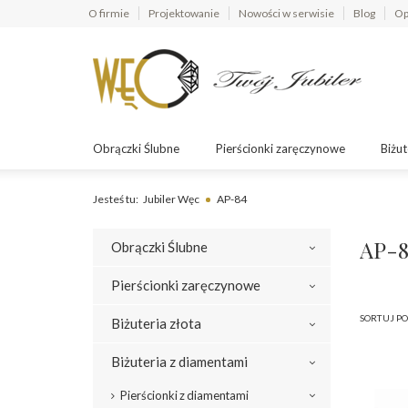
O firmie
Projektowanie
Nowości w serwisie
Blog
Op
Obrączki Ślubne
Pierścionki zaręczynowe
Biżut
Jesteś tu:
Jubiler Węc
AP-84
AP-8
Obrączki Ślubne
Pierścionki zaręczynowe
SORTUJ PO
Biżuteria złota
Biżuteria z diamentami
Pierścionki z diamentami