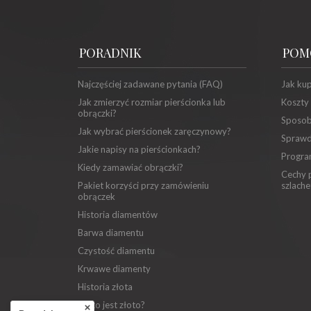
PORADNIK
POM
Najczęściej zadawane pytania (FAQ)
Jak ku
Jak zmierzyć rozmiar pierścionka lub
Koszty
obrączki?
Sposob
Jak wybrać pierścionek zaręczynowy?
Sprawd
Jakie napisy na pierścionkach?
Progra
Kiedy zamawiać obrączki?
Cechy p
Pakiet korzyści przy zamówieniu
szlache
obrączek
Historia diamentów
Barwa diamentu
Czystość diamentu
Krwawe diamenty
Historia złota
Co to jest złoto?