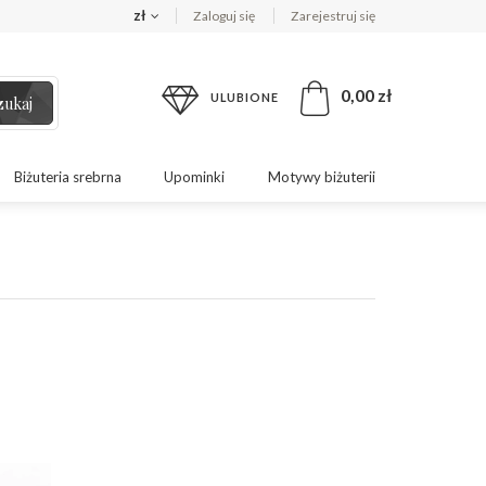
zł
Zaloguj się
Zarejestruj się
0,00 zł
ULUBIONE
zukaj
Biżuteria srebrna
Upominki
Motywy biżuterii