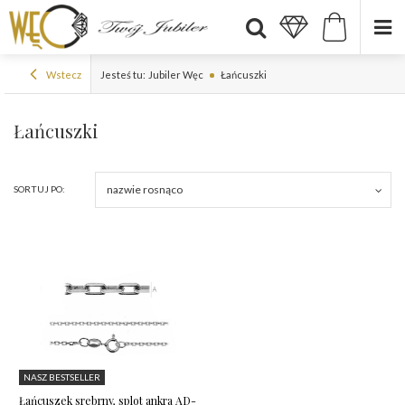
Wstecz
Jesteś tu:
Jubiler Węc
Łańcuszki
Łańcuszki
nazwie rosnąco
SORTUJ PO:
NASZ BESTSELLER
Łańcuszek srebrny, splot ankra AD-