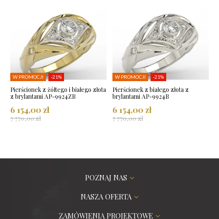
W PROMOCJI
-21%
W PROMOCJI
-21%
Pierścionek z żółtego i białego złota
Pierścionek z białego złota z
z brylantami AP-9924ZB
brylantami AP-9924B
6 154,00 zł
6 154,00 zł
7 770,00 zł
7 770,00 zł
POZNAJ NAS
NASZA OFERTA
ZAMÓWIENIA PROJEKTOWE