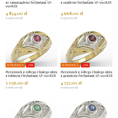
ze szmaragdem i brylantami AP-
z szafirem i brylantami AP-9908ZB
9908ZB
4 854,00 zł
4 668,00 zł
6 496,00 zł
6 247,00 zł
W PROMOCJI
-25%
W PROMOCJI
-25%
Pierścionek z żółtego i białego złota
Pierścionek z żółtego i białego złota
z rubinem i brylantami AP-9908ZB
z granatem i brylantami AP-9908ZB
5 056,00 zł
4 557,00 zł
6 766,00 zł
6 099,00 zł