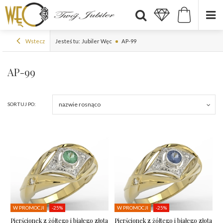
Wstecz
Jesteś tu:
Jubiler Węc
AP-99
AP-99
nazwie rosnąco
SORTUJ PO:
W PROMOCJI
-25%
W PROMOCJI
-25%
Pierścionek z żółtego i białego złota
Pierścionek z żółtego i białego złota