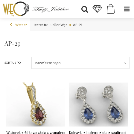
Wstecz
Jesteś tu:
Jubiler Węc
AP-29
AP-29
nazwie rosnąco
SORTUJ PO:
Wisiorek z żółtego złota z granatem
Kolczyki z białego złota z szafirami