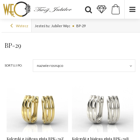
Wstecz
Jesteś tu:
Jubiler Węc
BP-29
BP-29
nazwie rosnąco
SORTUJ PO:
Kolczyki z żółtego złota BPK-29Z
Kolczyki z białego złota BPK-29B