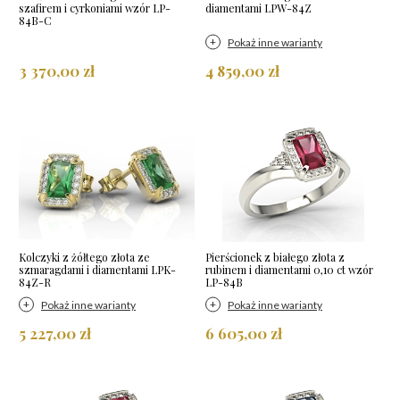
szafirem i cyrkoniami wzór LP-
diamentami LPW-84Z
84B-C
Pokaż inne warianty
3 370,00 zł
4 859,00 zł
Kolczyki z żółtego złota ze
Pierścionek z białego złota z
szmaragdami i diamentami LPK-
rubinem i diamentami 0,10 ct wzór
84Z-R
LP-84B
Pokaż inne warianty
Pokaż inne warianty
5 227,00 zł
6 605,00 zł