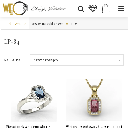
Wstecz
Jesteś tu:
Jubiler Węc
LP-84
LP-84
nazwie rosnąco
SORTUJ PO:
Pierścionek z białego złota z
Wisiorek z żółtego złota z rubinem i