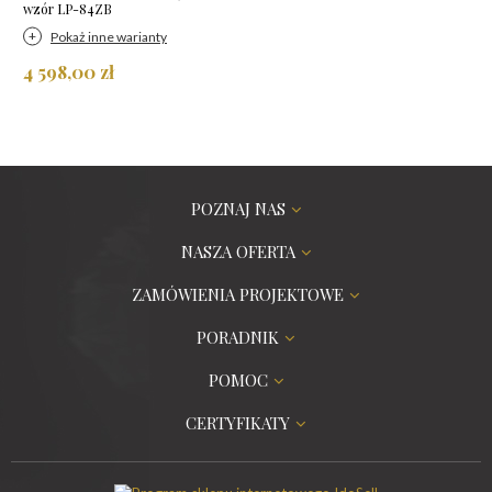
wzór LP-84ZB
Pokaż inne warianty
4 598,00 zł
POZNAJ NAS
NASZA OFERTA
ZAMÓWIENIA PROJEKTOWE
PORADNIK
POMOC
CERTYFIKATY