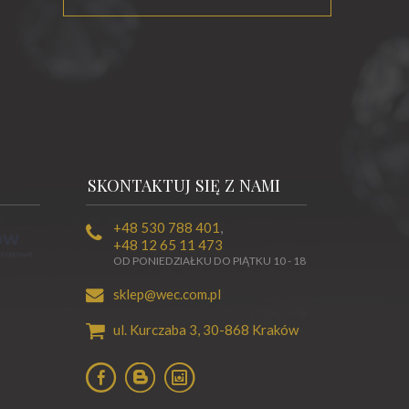
SKONTAKTUJ SIĘ Z NAMI
+48 530 788 401
,
+48 12 65 11 473
OD PONIEDZIAŁKU DO PIĄTKU 10 - 18
sklep@wec.com.pl
ul. Kurczaba 3,
30-868
Kraków