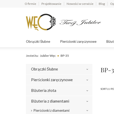
O firmie
Projektowanie
Nowości w serwisie
Blog
Op
Obrączki Ślubne
Pierścionki zaręczynowe
Biżut
Jesteś tu:
Jubiler Węc
BP-35
BP-3
Obrączki Ślubne
Pierścionki zaręczynowe
SORTUJ PO
Biżuteria złota
Biżuteria z diamentami
Pierścionki z diamentami