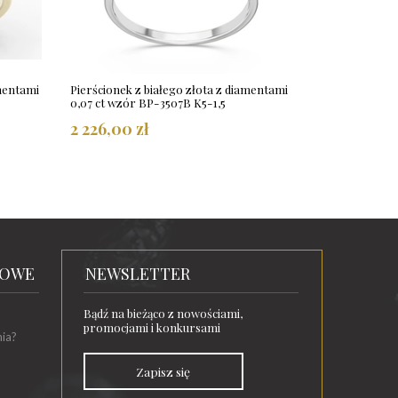
amentami
Pierścionek z białego złota z diamentami
0,07 ct wzór BP-3507B K5-1,5
2 226,00 zł
TOWE
NEWSLETTER
Bądź na bieżąco z nowościami,
promocjami i konkursami
nia?
Zapisz się