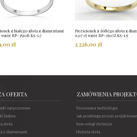
ionek z białego złota z diamentami
Pierścionek z żółtego złota z di
t wzór BP-3510B K5-1,7
0,07 ct wzór BP-3507Z K5-1,5
9,00 zł
2 226,00 zł
ZA OFERTA
ZAMÓWIENIA PROJEK
onki zaręczynowe
Stosowana technologia
ki ślubne
Jak przebiega proces projektowa
ia złota
Inne usługi złotnicze
ia z diamentami
Historia złota