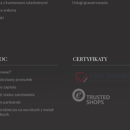
ia z kamieniami szlachetnymi
Usługi grawerowania
ia srebrna
ki
OC
CERTYFIKATY
pować?
 dostawy przesyłek
y zapłaty
ź status zamówienia
m partnerski
robiercze na wyrobach z metali
tnych