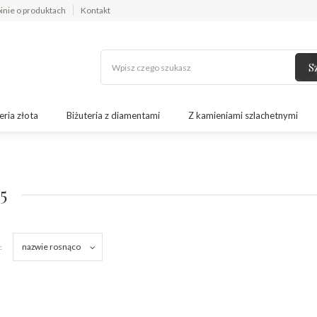
inie o produktach
Kontakt
S
eria złota
Biżuteria z diamentami
Z kamieniami szlachetnymi
5
nazwie rosnąco
: