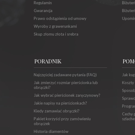
Regulamin
Biżuter
Gwarancja
Biżuter
Prawo odstąpienia od umowy
Upomin
Wyroby z grawerunkami
Skup złomu złota i srebra
PORADNIK
POM
Najczęściej zadawane pytania (FAQ)
Jak ku
Jak zmierzyć rozmiar pierścionka lub
Koszty
obrączki?
Sposob
Jak wybrać pierścionek zaręczynowy?
Sprawd
Jakie napisy na pierścionkach?
Progra
Kiedy zamawiać obrączki?
Cechy p
Pakiet korzyści przy zamówieniu
szlache
obrączek
Historia diamentów