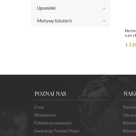
Upominki
Motywy biżuterii
Pierśc
0,10 c
3 23
POZNAJ NAS
NAS
O nas
Pierści
Wiadomości
Obrącz
Polityka prywatności
Biżuter
Gwarancja Trusted Shops
Biżuter