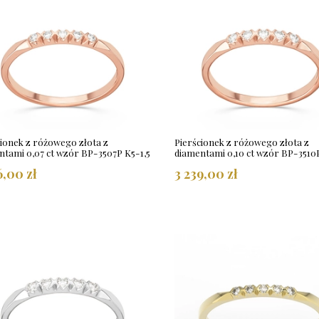
cionek z różowego złota z
Pierścionek z różowego złota z
ntami 0,07 ct wzór BP-3507P K5-1,5
diamentami 0,10 ct wzór BP-3510P
6,00 zł
3 239,00 zł