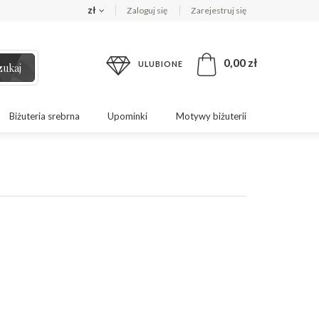
zł
Zaloguj się
Zarejestruj się
0,00 zł
ULUBIONE
zukaj
Biżuteria srebrna
Upominki
Motywy biżuterii