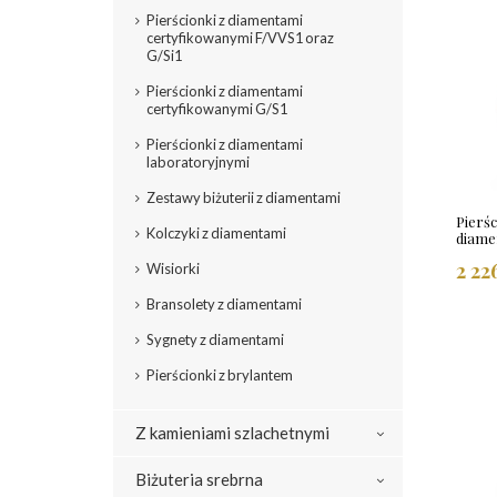
Pierścionki z diamentami
certyfikowanymi F/VVS1 oraz
G/Si1
Pierścionki z diamentami
certyfikowanymi G/S1
Pierścionki z diamentami
laboratoryjnymi
Zestawy biżuterii z diamentami
Pierś
Kolczyki z diamentami
diame
2 22
Wisiorki
Bransolety z diamentami
Sygnety z diamentami
Pierścionki z brylantem
Z kamieniami szlachetnymi
Biżuteria srebrna