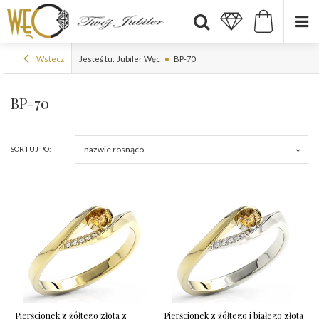
Wstecz
Jesteś tu:
Jubiler Węc
BP-70
BP-70
nazwie rosnąco
SORTUJ PO:
Pierścionek z żółtego złota z
Pierścionek z żółtego i białego złota