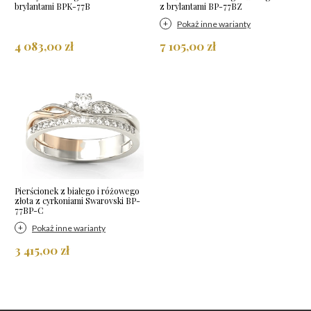
brylantami BPK-77B
z brylantami BP-77BZ
Pokaż inne warianty
4 083,00 zł
7 105,00 zł
Pierścionek z białego i różowego
złota z cyrkoniami Swarovski BP-
77BP-C
Pokaż inne warianty
3 415,00 zł