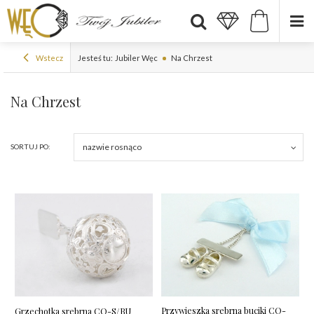
Wstecz
Jesteś tu:
Jubiler Węc
Na Chrzest
Na Chrzest
nazwie rosnąco
SORTUJ PO:
Przywieszka srebrna buciki CO-
Grzechotka srebrna CO-S/BU