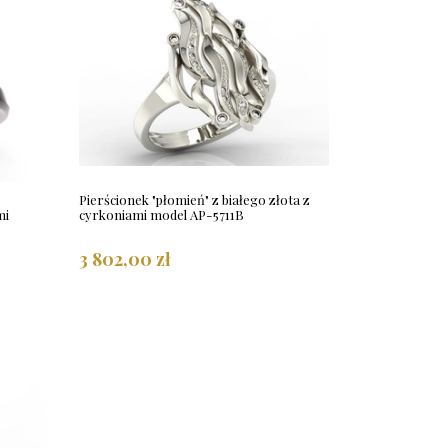
Pierścionek "płomień" z białego złota z
mi
cyrkoniami model AP-5711B
3 802,00 zł