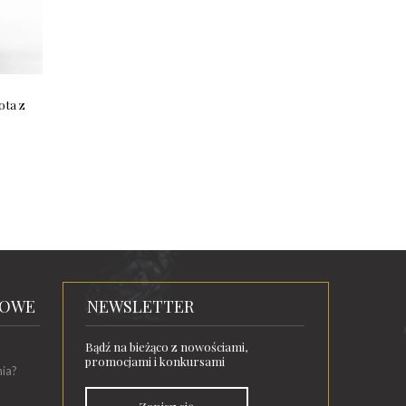
ota z
TOWE
NEWSLETTER
Bądź na bieżąco z nowościami,
promocjami i konkursami
nia?