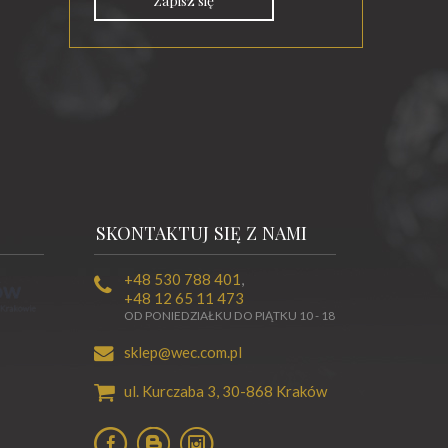
Zapisz się
SKONTAKTUJ SIĘ Z NAMI
+48 530 788 401
,
+48 12 65 11 473
OD PONIEDZIAŁKU DO PIĄTKU 10 - 18
sklep@wec.com.pl
ul. Kurczaba 3,
30-868
Kraków