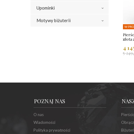
Upominki
Motywy biżuterii
W PRO
Pierśc
złota
4 14
5 249
POZNAJ NAS
NAS
O nas
Pierści
Wiadomości
Obrącz
Polityka prywatności
Biżuter