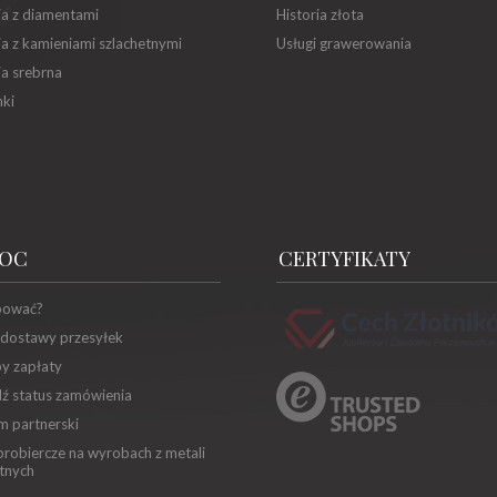
ia z diamentami
Historia złota
ia z kamieniami szlachetnymi
Usługi grawerowania
ia srebrna
ki
OC
CERTYFIKATY
pować?
 dostawy przesyłek
y zapłaty
ź status zamówienia
m partnerski
robiercze na wyrobach z metali
tnych