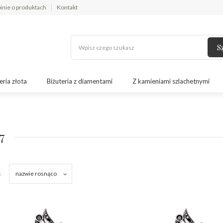
inie o produktach
Kontakt
S
eria złota
Biżuteria z diamentami
Z kamieniami szlachetnymi
7
nazwie rosnąco
: