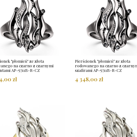
ionek "płomień" ze złota
Pierścionek "płomień" ze złota
anego na czarno z czarnymi
rodowanego na czarno z czarny
ntami AP-5711B-R-CZ
szafirami AP-5711B-R-CZ
4,00 zł
4 348,00 zł