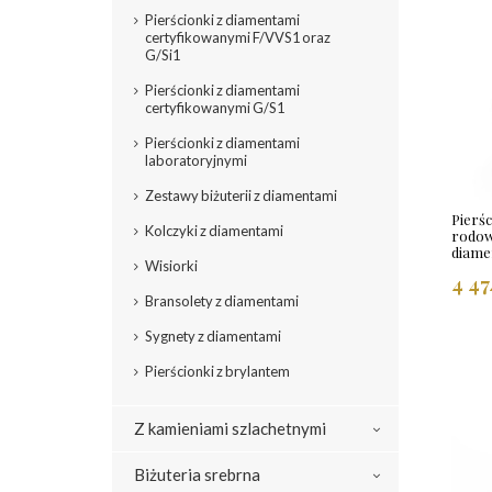
Pierścionki z diamentami
certyfikowanymi F/VVS1 oraz
G/Si1
Pierścionki z diamentami
certyfikowanymi G/S1
Pierścionki z diamentami
laboratoryjnymi
Zestawy biżuterii z diamentami
Pierśc
Kolczyki z diamentami
rodow
diame
Wisiorki
4 47
Bransolety z diamentami
Sygnety z diamentami
Pierścionki z brylantem
Z kamieniami szlachetnymi
Biżuteria srebrna