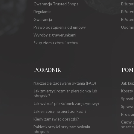
Gwarancja Trusted Shops
Biżuter
Regulamin
Biżuter
Gwarancja
Biżuter
Prawo odstąpienia od umowy
Upomin
Wyroby z grawerunkami
Skup złomu złota i srebra
PORADNIK
POM
Najczęściej zadawane pytania (FAQ)
Jak ku
Jak zmierzyć rozmiar pierścionka lub
Koszty
obrączki?
Sposob
Jak wybrać pierścionek zaręczynowy?
Sprawd
Jakie napisy na pierścionkach?
Progra
Kiedy zamawiać obrączki?
Cechy p
Pakiet korzyści przy zamówieniu
szlache
obrączek