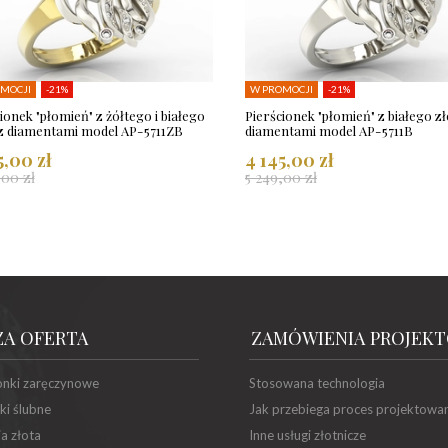
MOCJI
-21%
W PROMOCJI
-21%
ionek "płomień" z żółtego i białego
Pierścionek "płomień" z białego zł
 z diamentami model AP-5711ZB
diamentami model AP-5711B
5,00 zł
4 145,00 zł
,00 zł
5 249,00 zł
ZA OFERTA
ZAMÓWIENIA PROJEK
onki zaręczynowe
Stosowana technologia
ki ślubne
Jak przebiega proces projektowa
ia złota
Inne usługi złotnicze