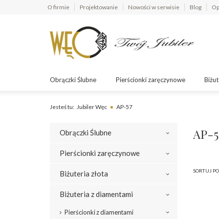
O firmie
Projektowanie
Nowości w serwisie
Blog
Op
Obrączki Ślubne
Pierścionki zaręczynowe
Biżut
Jesteś tu:
Jubiler Węc
AP-57
AP-5
Obrączki Ślubne
Pierścionki zaręczynowe
SORTUJ PO
Biżuteria złota
Biżuteria z diamentami
Pierścionki z diamentami