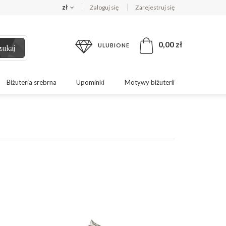
zł
Zaloguj się
Zarejestruj się
0,00 zł
ULUBIONE
zukaj
Biżuteria srebrna
Upominki
Motywy biżuterii