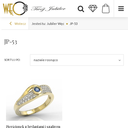
Wstecz
Jesteś tu:
Jubiler Węc
JP-53
JP-53
nazwie rosnąco
SORTUJ PO:
Pierścionek z brylantami i szafirem