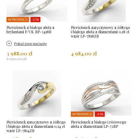
W PROMOCJI
-21%
Pierścionek z białego złota z
Pierścionek zaręczynowy z żółtego
brylantami F/VS, BP-3418B
i białego złota z diamentami 0,18 ct
wzór LP-7818ZB
Pokaż inne warianty
3 988,00 zł
4 984,00 zł
5 050,00 zł
W PROMOCJI
-21%
Pierścionek zaręczynowy z żółtego
Pierścionek z białego i różowego
i białego złota z diamentami 0,14 ct
złota z diamentami LP-72BP
wzór LP-7814ZB