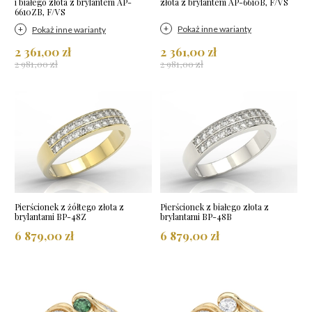
i białego złota z brylantem AP-
złota z brylantem AP-6610B, F/VS
6610ZB, F/VS
Pokaż inne warianty
Pokaż inne warianty
2 361,00 zł
2 361,00 zł
2 981,00 zł
2 981,00 zł
Pierścionek z żółtego złota z
Pierścionek z białego złota z
brylantami BP-48Z
brylantami BP-48B
6 879,00 zł
6 879,00 zł