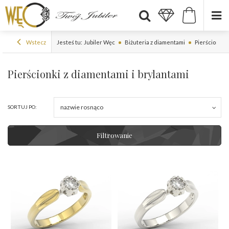
Wstecz
Jesteś tu:
Jubiler Węc
Biżuteria z diamentami
Pierścionki 
Pierścionki z diamentami i brylantami
nazwie rosnąco
SORTUJ PO:
Filtrowanie