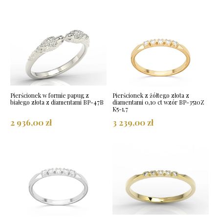
Pierścionek w formie papug z
Pierścionek z żółtego złota z
białego złota z diamentami BP-47B
diamentami 0,10 ct wzór BP-3510Z
K5-1,7
2 936,00 zł
3 239,00 zł