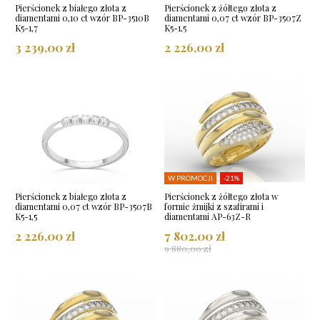
Pierścionek z białego złota z
Pierścionek z żółtego złota z
diamentami 0,10 ct wzór BP-3510B
diamentami 0,07 ct wzór BP-3507Z
K5-1,7
K5-1,5
3 239,00 zł
2 226,00 zł
W PROMOCJI
-21%
Pierścionek z białego złota z
Pierścionek z żółtego złota w
diamentami 0,07 ct wzór BP-3507B
formie żmijki z szafirami i
K5-1,5
diamentami AP-63Z-R
2 226,00 zł
7 802,00 zł
9 880,00 zł