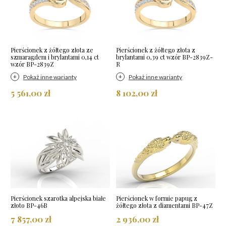
Pierścionek z żółtego złota ze
Pierścionek z żółtego złota z
szmaragdem i brylantami 0,14 ct
brylantami 0,39 ct wzór BP-2839Z-
wzór BP-2839Z
R
Pokaż inne warianty
Pokaż inne warianty
5 561,00 zł
8 102,00 zł
Pierścionek szarotka alpejska białe
Pierścionek w formie papug z
złoto BP-46B
żółtego złota z diamentami BP-47Z
7 857,00 zł
2 936,00 zł