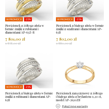
W PROMOCJI
-21%
W PROMOCJI
-21%
Pierścionek z żółtego złota w
Pierścionek z białego złota w formie
formie żmijki z rubinami i
żmijki z szafirami i diamentami AP-
diamentami AP-63Z-R
63B
7 801,00 zł
7 802,00 zł
9 878,00 zł
9 880,00 zł
W PROMOCJI
-21%
Pierścionek z białego złota w formie
Pierścionek zaręczynowy z żółtego
żmijki z rubinami i diamentami AP-
i białego złota z brylantem 0,20 ct,
63B
model AP-3620ZB
Pokaż inne warianty