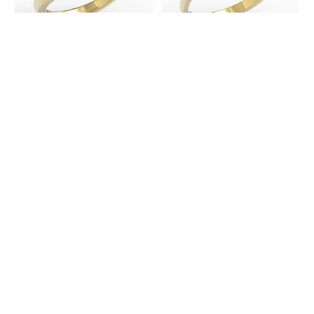
Pierścionek z brylantami i szafirem
Pierścionek z żółtego złota z
JP-53Z-R
topazem Swarovski Blue i
brylantami LP-70Z
Pokaż inne warianty
6 934,00 zł
2 922,00 zł
Pierścionek z żółtego złota z
Pierścionek z żółtego złota z
topazem Swarovski White i
kwarcem dymnym i diamentami BP-
brylantami LP-70Z
58Z-R
Pokaż inne warianty
2 922,00 zł
4 124,00 zł