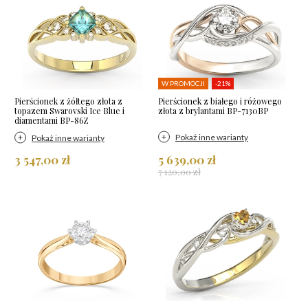
W PROMOCJI
-21%
Pierścionek z żółtego złota z
Pierścionek z białego i różowego
topazem Swarovski Ice Blue i
złota z brylantami BP-7130BP
diamentami BP-86Z
Pokaż inne warianty
Pokaż inne warianty
3 547,00 zł
5 639,00 zł
7 120,00 zł