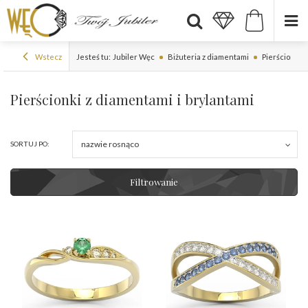
Wstecz
Jesteś tu:
Jubiler Węc
Biżuteria z diamentami
Pierścionki 
Pierścionki z diamentami i brylantami
nazwie rosnąco
SORTUJ PO:
Filtrowanie