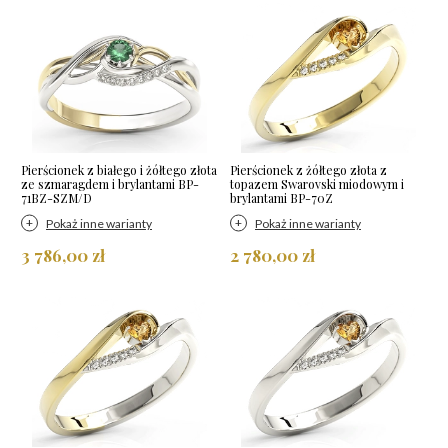
Pierścionek z białego i żółtego złota
Pierścionek z żółtego złota z
ze szmaragdem i brylantami BP-
topazem Swarovski miodowym i
71BZ-SZM/D
brylantami BP-70Z
Pokaż inne warianty
Pokaż inne warianty
3 786,00 zł
2 780,00 zł