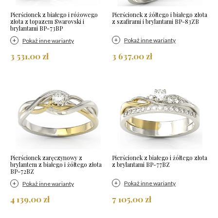
Pierścionek z białego i różowego
Pierścionek z żółtego i białego złota
złota z topazem Swarovski i
z szafirami i brylantami BP-83ZB
brylantami BP-73BP
Pokaż inne warianty
Pokaż inne warianty
3 531,00 zł
3 637,00 zł
Pierścionek zaręczynowy z
Pierścionek z białego i żółtego złota
brylantem z białego i żółtego złota
z brylantami BP-77BZ
BP-72BZ
Pokaż inne warianty
Pokaż inne warianty
4 139,00 zł
7 105,00 zł