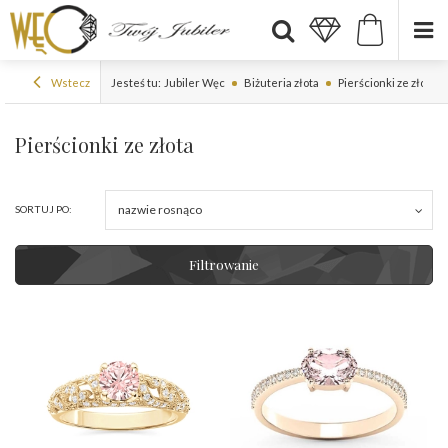
Wstecz
Jesteś tu:
Jubiler Węc
Biżuteria złota
Pierścionki ze złota
Pierścionki ze złota
nazwie rosnąco
SORTUJ PO:
Filtrowanie