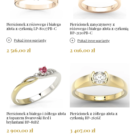
Pierścionek z różowego i białego
Pierścionek zaręczynowy z
złota z cyrkonią LP-8027PB-C
różowego i białego złota z cyrkonią
BP-2130PB-C
Pokaż inne warianty
Pokaż inne warianty
2 516,00 zł
2 016,00 zł
Pierścionek z białego i żółtego złota
Pierścionek z żółtego złota z
z topazem Swarovski Red i
cyrkonią BP-2636Z
brylantami BP-81BZ
2 900,00 zł
3 407,00 zł