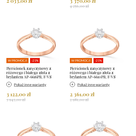
2 033,00 zł
3 370,00 zł
4 256,00 zł
W PROMOCJI
-21%
W PROMOCJI
-21%
Pierścionek zaręczynowy z
Pierścionek zaręczynowy z
różowego i białego złota z
różowego i białego złota z
brylantem AP-6616PB, F/VS
brylantem AP-6610PB, F/VS
Pokaż inne warianty
Pokaż inne warianty
3 122,00 zł
2 361,00 zł
3 943,00 zł
2 981,00 zł