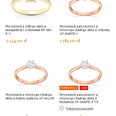
Pierścionek z żółtego złota z
Pierścionek zaręczynowy z
morganitem i cyrkoniami BP-58Z-
różowego i białego złota z cyrkonią
R-C
AP-6618PB-C
3 224,00 zł
1 785,00 zł
W PROMOCJI
-21%
Pierścionek z różowego i białego
Pierścionek zaręczynowy z
złota z białym szafirem AP-6622PB
różowego i białego złota z
brylantem AP-6618PB, F/VS
Pokaż inne warianty