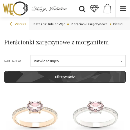
Wstecz
Jesteś tu:
Jubiler Węc
Pierścionki zaręczynowe
Pierścionk
Pierścionki zaręczynowe z morganitem
nazwie rosnąco
SORTUJ PO:
Filtrowanie