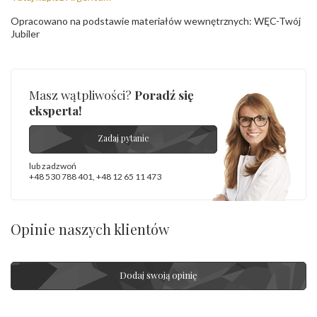
Opracowano na podstawie materiałów wewnętrznych: WĘC-Twój
Jubiler
Masz wątpliwości?
Poradź się
eksperta!
Zadaj pytanie
lub zadzwoń
+48 530 788 401
,
+48 12 65 11 473
Opinie naszych klientów
Dodaj swoją opinię