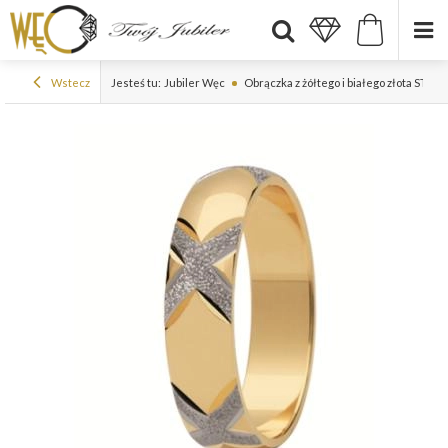
Wstecz
Jesteś tu:
Jubiler Węc
Obrączka z żółtego i białego złota ST-10