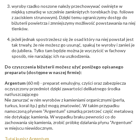
wyroby rzadko noszone należy przechowywać owinięte w
miękką szmatkę w szczelnie zamkniętych torebkach (np. foliowe
z zaciskiem strunowym). Dzięki temu ograniczymy dostęp do
biżuterii powietrza i zmniejszymy możliwość powstawania na niej
tlenków.
jeżeli jednak spostrzeżesz się że osad który na niej powstał jest
tak trwały, że nie możesz go usunąć, spakuj te wyroby i zanieś je
do jubilera. Tylko tam będzie można je wyczyścić w fachowy
sposób, nie narażając ich na uszkodzenia.
Do czyszczenia biżuterii możesz użyć poniżego opisanego
preparatu (dostępne w naszej firmie):
Argentum
(60 ml) - preparat emulsyjny, czyści oraz zabezpiecza
oczyszczony przedmiot dzięki zawartości delikatnego środka
natłuszczającego
Nie zanurzać w nim wyrobów z kamieniami organicznymi (perła,
turkus, koral itp.) gdyż mogą zmatowieć. W takim przypadku
namoczoną płynem "Argentum" szmatką przetrzeć część metalową
nie dotykając kamienia. W wypadku braku pewności co do
zachowania się kamienia, zrobić próbkę działania płynu "Argentum"
w miejscu niewidocznym.
Tutaj kupisz Argentum