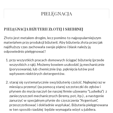
Profil
Płaski
wewnętrzny
obrączki
:
PIELĘGNACJA
Wysokość
ok. 1,1 mm
profilu obrączki
:
PIELĘGNACJA BIŻUTERII ZŁOTEJ I SREBRNEJ
INNE PARAMETRY
Złoto jest metalem drogim, lecz pomimo to najpopularniejszym
Producent
PZ Stelmach Sp. z o.o. ul. Północna 22 45-805
odpowiedzialny
:
Opole; NIP 7542889545; Tel. +48 77 54 90 100;
materiałem przy produkcji biżuterii. Aby biżuteria złota przez jak
biuro@stelmach.pl
najdłuższy czas zachowała swoje piękno i blask należy ją
Bezpieczeństwo
Nie nadaje się dla dzieci w wieku poniżej 3 lat
odpowiednio pielęgnować!
- rodzaj
,
Elementy w wyrobie wykonane z białego złota
ostrzeżenia
:
zawierają nikiel
przy wszystkich pracach domowych ściągać biżuterię (przede
wszystkich z rąk). Możemy bowiem uszkodzić ją mechanicznie
(porysowania), lub chemicznie (np. pęknięcia lutów pod
wpływem niektórych detergentów.
staraj się systematycznie swą biżuterię czyścić. Najlepiej raz w
miesiącu przemyć (za pomocą starej szczoteczki do zębów i
płynem do mycia naczyń (w naszej firmie używamy "Ludwika") z
zanieczyszczeń mechanicznych (kremy, pot, itp.) , a następnie
zanurzyć w specjalnym płynie do czyszczenia "Argentum",
przeszczotkować i dokładnie wypłukać. Biżuteria pielęgnowana
w ten sposób rzadziej będzie wymagała wizyt u jubilera.