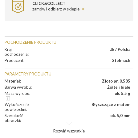
CLICK&COLLECT
zamów i odbierz w sklepie
POCHODZENIE PRODUKTU
Kraj
UE / Polska
pochodzenia
:
Producent
:
Stelmach
PARAMETRY PRODUKTU
Materiał
:
Złoto pr. 0,585
Barwa wyrobu
:
Żółte i białe
Masa wyrobu
:
ok. 5.5 g
Wykończenie
Błyszczące z matem
powierzchni
:
Szerokość
ok. 5,0 mm
obrączki
:
Profil
Półokrągły
Rozwiń wszystkie
zewnętrzny
obrączki
: