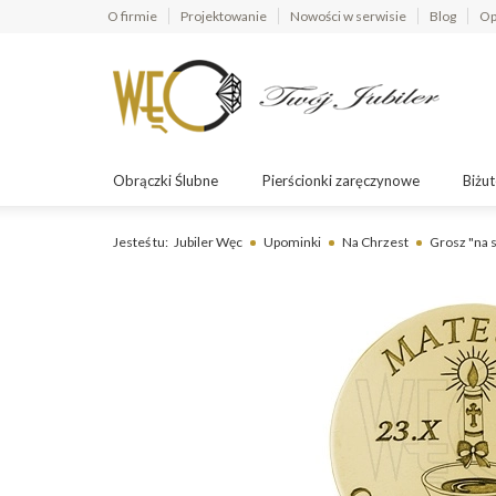
O firmie
Projektowanie
Nowości w serwisie
Blog
Op
Obrączki Ślubne
Pierścionki zaręczynowe
Biżut
Jesteś tu:
Jubiler Węc
Upominki
Na Chrzest
Grosz "na 