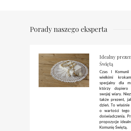
Porady naszego eksperta
Idealny preze
Świętą
Czas I Komunii 
wielkimi krok
specjalny dla mł
którzy dopiero 
swojej wiary. Nie
także prezent, j
dzień. To właśni
o wartości tego
doświadczenia. P
propozycje ideal
Komunię Świętą.