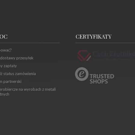
OC
CERTYFIKATY
pować?
 dostawy przesyłek
y zapłaty
ź status zamówienia
m partnerski
robiercze na wyrobach z metali
tnych