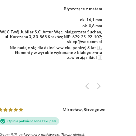
Błyszczące z matem
ok. 16,1 mm
ok. 0,6 mm
WĘC-Twój Jubiler S.C. Artur Węc, Małgorzata Suchan,
ul. Kurczaba 3, 30-868 Kraków; NIP: 679-25-92-107;
sklep@wec.com.pl
Nie nadaje się dla dzieci w wieku poniżej 3 lat
,
Elementy w wyrobie wykonane z białego złota
zawierają nikiel
Mirosław, Strzegowo
Opinia potwierdzona zakupem
Opini
Ocena 5/5_ najwyższa z możliwych. Towar pięknie
To mój dru