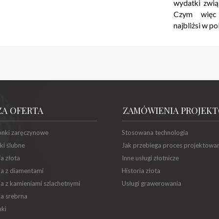
wydatki zwią
Czym więc
najbliżsi w p
ZA OFERTA
ZAMÓWIENIA PROJEK
onki zaręczynowe
Stosowana technologia
ki ślubne
Jak przebiega proces projektowa
ia złota
Inne usługi złotnicze
ia z diamentami
Historia złota
ia z kamieniami szlachetnymi
Usługi grawerowania
ia srebrna
ki