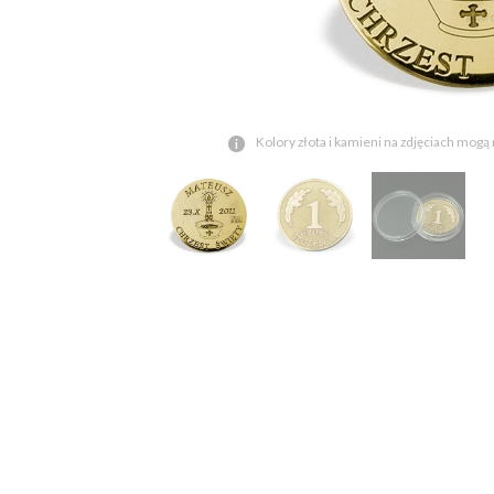
Kolory złota i kamieni na zdjęciach mogą