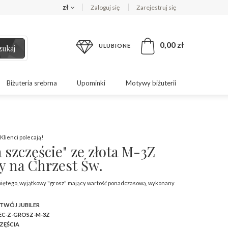
zł
Zaloguj się
Zarejestruj się
0,00 zł
ULUBIONE
zukaj
Biżuteria srebrna
Upominki
Motywy biżuterii
Klienci polecają!
 szczęście" ze złota M-3Z
y na Chrzest Św.
więtego, wyjątkowy "grosz" mający wartość ponadczasową, wykonany
 TWÓJ JUBILER
C-Z-GROSZ-M-3Z
ZĘŚCIA