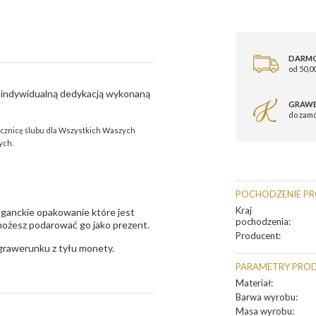
DARM
od 50,00
z indywidualną dedykacją wykonaną
GRAWE
do zam
ocznicę ślubu dla Wszystkich Waszych
ych.
POCHODZENIE P
Kraj
eganckie opakowanie które jest
pochodzenia
:
ożesz podarować go jako prezent.
Producent
:
 grawerunku z tyłu monety.
PARAMETRY PRO
Materiał
:
Barwa wyrobu
:
Masa wyrobu
: