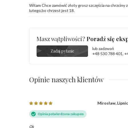
Witam Chce zamówić złoty grosz szczęścia na chrzciny z
lutego,bo chrzest jest 18.
Masz wątpliwości?
Poradź się eksp
lub zadzwoń
Zadaj pytanie
+48 530 788 401
,
+
Opinie naszych klientów
sa, Elbląg
Mirosław, Lipni
Opinia potwierdzona zakupem
Ok