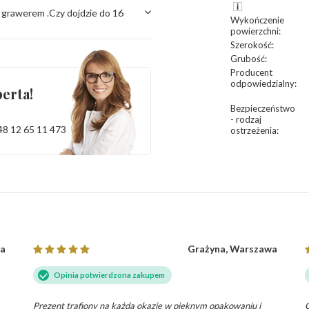
 grawerem .Czy dojdzie do 16
Wykończenie
powierzchni
:
Szerokość
:
Grubość
:
Producent
odpowiedzialny
:
erta!
Bezpieczeństwo
- rodzaj
48 12 65 11 473
ostrzeżenia
:
ca
Grażyna, Warszawa
Opinia potwierdzona zakupem
Prezent trafiony na każdą okazję w pięknym opakowaniu i