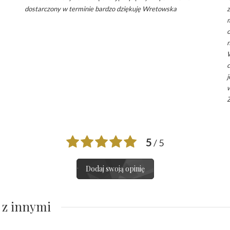
dostarczony w terminie bardzo dziękuję Wretowska
m
n
c
j
Z
5
/ 5
Dodaj swoją opinię
 z innymi