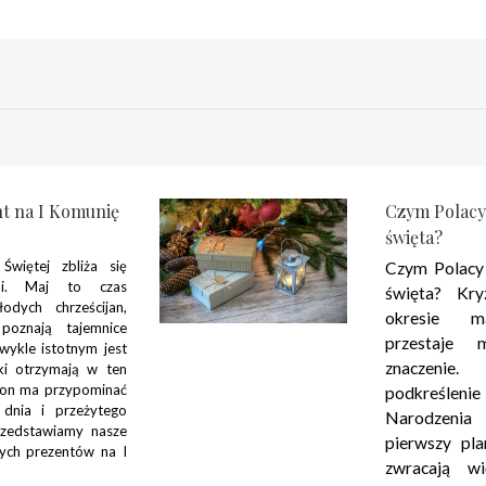
nt na I Komunię
Czym Polacy
święta?
Świętej zbliża się
Czym Polacy
ami. Maj to czas
święta? Kr
odych chrześcijan,
okresie m
poznają tajemnice
przestaje m
zwykle istotnym jest
znaczenie
aki otrzymają w ten
e on ma przypominać
podkreśle
 dnia i przeżytego
Narodzeni
rzedstawiamy nasze
pierwszy pla
nych prezentów na I
zwracają w