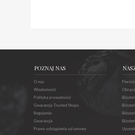
POZNAJ NAS
NAS
O nas
Pierści
Wiadomości
Obrącz
Polityka prywatności
Biżuter
Gwarancja Trusted Shops
Biżuter
Regulamin
Biżuter
Gwarancja
Biżuter
Prawo odstąpienia od umowy
Upomin