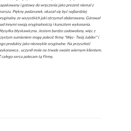
zapakowany i gotowy do wręczenia jako prezent niemal z
Nietuzink
arszu. Piękny podarunek, okazał się być najbardziej
życiu czło
oryginalny ze wszystkich jaki otrzymał obdarowany. Górował
wartości 
ad innymi swoją oryginalnością i kunsztem wykonania.
obdarowan
Wysyłka błyskawiczna. Jestem bardzo zadowolony, więc z
zystym sumieniem mogę polecić firmę "Węc- Twój Jubiler" i
ego produkty jako niezwykle oryginalne. Na przyszłość
wykonawca , uczynił mnie na trwale swoim wiernym klientem.
 całego serca polecam tą Firmę.