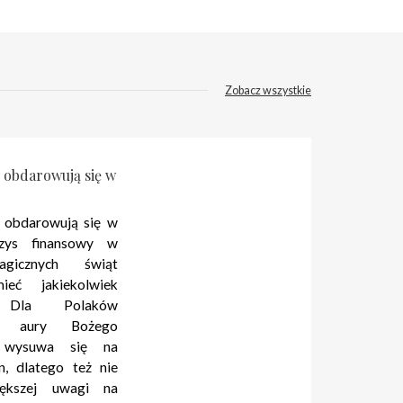
Zobacz wszystkie
 obdarowują się w
 obdarowują się w
yzys finansowy w
agicznych świąt
ieć jakiekolwiek
. Dla Polaków
nie aury Bożego
a wysuwa się na
n, dlatego też nie
iększej uwagi na