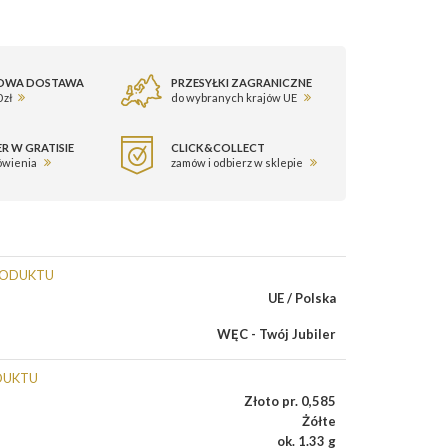
OWA DOSTAWA
PRZESYŁKI ZAGRANICZNE
 zł
do wybranych krajów UE
R W GRATISIE
CLICK&COLLECT
ówienia
zamów i odbierz w sklepie
RODUKTU
UE / Polska
WĘC - Twój Jubiler
DUKTU
Złoto pr. 0,585
Żółte
ok. 1.33 g