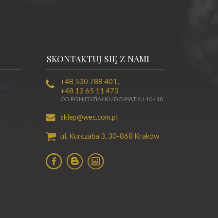
SKONTAKTUJ SIĘ Z NAMI
+48 530 788 401
,
+48 12 65 11 473
OD PONIEDZIAŁKU DO PIĄTKU 10 - 18
sklep@wec.com.pl
ul. Kurczaba 3,
30-868
Kraków