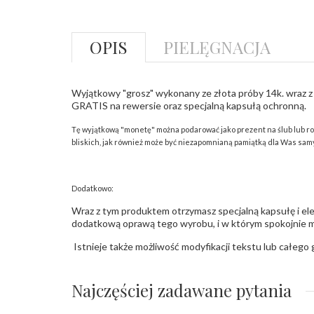
OPIS
PIELĘGNACJA
Wyjątkowy "grosz" wykonany ze złota próby 14k. wraz 
GRATIS na rewersie oraz specjalną kapsułą ochronną.
Tę wyjątkową "monetę" można podarować jako prezent na ślub lub r
bliskich, jak również może być niezapomnianą pamiątką dla Was sam
Dodatkowo:
Wraz z tym produktem otrzymasz specjalną kapsułę i el
dodatkową oprawą tego wyrobu, i w którym spokojnie m
Istnieje także możliwość modyfikacji tekstu lub całego
Najczęściej zadawane pytania