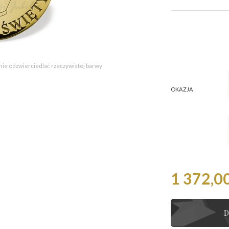
 nie odzwierciedlać rzeczywistej barwy
OKAZJA
1 372,00
D