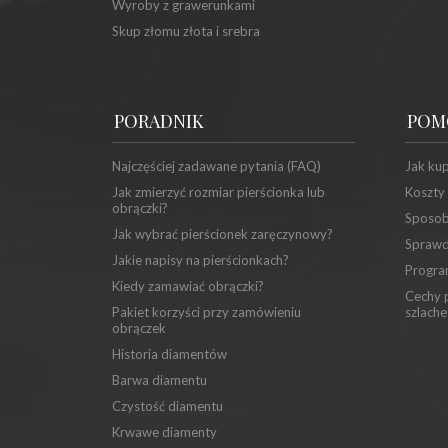
Wyroby z grawerunkami
Skup złomu złota i srebra
PORADNIK
POM
Najczęściej zadawane pytania (FAQ)
Jak ku
Jak zmierzyć rozmiar pierścionka lub
Koszty
obrączki?
Sposob
Jak wybrać pierścionek zaręczynowy?
Sprawd
Jakie napisy na pierścionkach?
Progra
Kiedy zamawiać obrączki?
Cechy p
Pakiet korzyści przy zamówieniu
szlache
obrączek
Historia diamentów
Barwa diamentu
Czystość diamentu
Krwawe diamenty