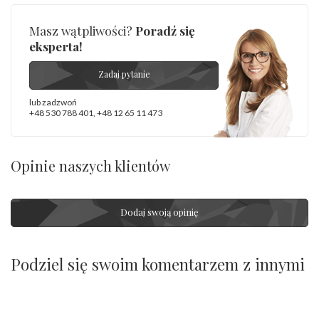
Masz wątpliwości?
Poradź się
eksperta!
Zadaj pytanie
lub zadzwoń
+48 530 788 401
,
+48 12 65 11 473
Opinie naszych klientów
Dodaj swoją opinię
Podziel się swoim komentarzem z innymi