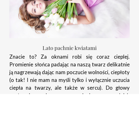
Lato pachnie kwiatami
Znacie to? Za oknami robi się coraz cieplej.
Promienie słońca padając na naszą twarz delikatnie
ją nagrzewają dając nam poczucie wolności, ciepłoty
(o tak! I nie mam na myśli tylko i wyłącznie uczucia
ciepła na twarzy, ale także w sercu). Do głowy
napływają przyjemne wspomnienia z poprzednich
wakacyjnych podróży. Och jak zrobiło się
przyjemnie, prawda?… ;)
Czytaj dalej