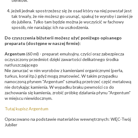
tlenków.
- rodzaj
,
Elementy w wyrobie wykonane z białego złota
ostrzeżenia
:
zawierają nikiel
jeżeli jednak spostrzeżesz się że osad który na niej powstał jest
tak trwały, że nie możesz go usunąć, spakuj te wyroby i zanieś je
do jubilera. Tylko tam będzie można je wyczyścić w fachowy
sposób, nie narażając ich na uszkodzenia.
Do czyszczenia biżuterii możesz użyć poniżego opisanego
preparatu (dostępne w naszej firmie):
Argentum
(60 ml) - preparat emulsyjny, czyści oraz zabezpiecza
oczyszczony przedmiot dzięki zawartości delikatnego środka
natłuszczającego
Nie zanurzać w nim wyrobów z kamieniami organicznymi (perła,
turkus, koral itp.) gdyż mogą zmatowieć. W takim przypadku
namoczoną płynem "Argentum" szmatką przetrzeć część metalową
nie dotykając kamienia. W wypadku braku pewności co do
zachowania się kamienia, zrobić próbkę działania płynu "Argentum"
w miejscu niewidocznym.
Tutaj kupisz Argentum
Opracowano na podstawie materiałów wewnętrznych: WĘC-Twój
Jubiler