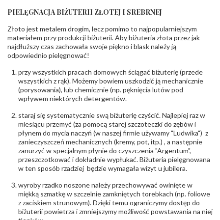
Liczba
0.004 ct - 36 szt.
diamentów
:
PIELĘGNACJA BIŻUTERII ZŁOTEJ I SREBRNEJ
Liczba
36 szt.
diamentów
Złoto jest metalem drogim, lecz pomimo to najpopularniejszym
(łącznie)
:
materiałem przy produkcji biżuterii. Aby biżuteria złota przez jak
Masa
0.144 ct
najdłuższy czas zachowała swoje piękno i blask należy ją
diamentów
odpowiednio pielęgnować!
(łącznie)
:
Barwa
:
F
przy wszystkich pracach domowych ściągać biżuterię (przede
Czystość
:
VS
wszystkich z rąk). Możemy bowiem uszkodzić ją mechanicznie
(porysowania), lub chemicznie (np. pęknięcia lutów pod
wpływem niektórych detergentów.
POZOSTAŁE KAMIENIE
Rodzaje
Kwarc dymny
staraj się systematycznie swą biżuterię czyścić. Najlepiej raz w
kamieni
:
miesiącu przemyć (za pomocą starej szczoteczki do zębów i
Liczba kamieni
:
Kwarc dymny - 2 szt.
płynem do mycia naczyń (w naszej firmie używamy "Ludwika") z
Szlif kamieni
:
Fasetowy owalny
zanieczyszczeń mechanicznych (kremy, pot, itp.) , a następnie
Masa kamieni
zanurzyć w specjalnym płynie do czyszczenia "Argentum",
ok. 1.2 ct.
(łącznie)
:
przeszczotkować i dokładnie wypłukać. Biżuteria pielęgnowana
w ten sposób rzadziej będzie wymagała wizyt u jubilera.
INNE PARAMETRY
wyroby rzadko noszone należy przechowywać owinięte w
Producent
WĘC-Twój Jubiler S.C. Artur Węc, Małgorzata
miękką szmatkę w szczelnie zamkniętych torebkach (np. foliowe
odpowiedzialny
:
Suchan, ul. Kurczaba 3, 30-868 Kraków; NIP:
z zaciskiem strunowym). Dzięki temu ograniczymy dostęp do
679-25-92-107; sklep@wec.com.pl
biżuterii powietrza i zmniejszymy możliwość powstawania na niej
Bezpieczeństwo
Nie nadaje się dla dzieci w wieku poniżej 3 lat