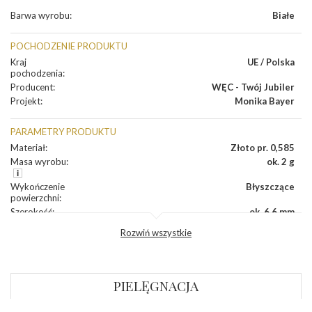
Barwa wyrobu
:
Białe
POCHODZENIE PRODUKTU
Kraj
UE / Polska
pochodzenia
:
Producent
:
WĘC - Twój Jubiler
Projekt
:
Monika Bayer
PARAMETRY PRODUKTU
Materiał
:
Złoto pr. 0,585
Masa wyrobu
:
ok. 2 g
Wykończenie
Błyszczące
powierzchni
:
Szerokość
:
ok. 6,6 mm
Wysokość
:
ok. 8,5 mm
Rozwiń wszystkie
Zapięcie
:
Sztyft
DIAMENTY
PIELĘGNACJA
Kamień
:
Diament
Szlif
:
Brylantowy okrągły