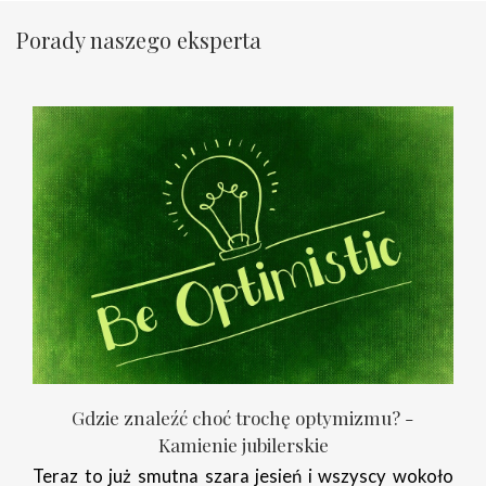
Porady naszego eksperta
Gdzie znaleźć choć trochę optymizmu? -
Kamienie jubilerskie
Teraz to już smutna szara jesień i wszyscy wokoło