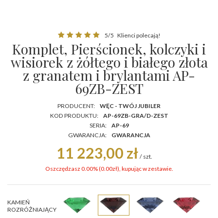
5/5
Klienci polecają!
Komplet, Pierścionek, kolczyki i
wisiorek z żółtego i białego złota
z granatem i brylantami AP-
69ZB-ZEST
PRODUCENT:
WĘC - TWÓJ JUBILER
KOD PRODUKTU:
AP-69ZB-GRA/D-ZEST
SERIA:
AP-69
GWARANCJA:
GWARANCJA
11 223,00 zł
/
szt.
Oszczędzasz 0.00% (
0.00
zł
), kupując w zestawie.
KAMIEŃ
ROZRÓŻNIAJĄCY