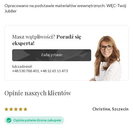
Opracowano na podstawie materiałów wewnętrznych: WĘC-Twój
Jubiler
Masz wątpliwości?
Poradź się
eksperta!
Zadaj pytanie
lub zadzwoń
+48 530 788 401
,
+48 12 65 11 473
Opinie naszych klientów
Christine, Szczecin
Opinia potwierdzona zakupem