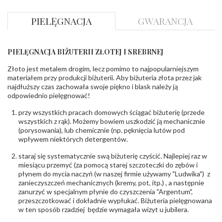
Szlif
:
Brylantowy okrągły
Liczba
0.005 ct - 22 szt.
,
0.010 ct - 4 szt.
PIELĘGNACJA
GWARANCJA
diamentów
:
Ilość diamentów
26 szt.
(łącznie)
:
Masa
0.015 ct
PIELĘGNACJA BIŻUTERII ZŁOTEJ I SREBRNEJ
diamentów
(łącznie)
:
Złoto jest metalem drogim, lecz pomimo to najpopularniejszym
Barwa
:
H
materiałem przy produkcji biżuterii. Aby biżuteria złota przez jak
Czystość
:
Si
najdłuższy czas zachowała swoje piękno i blask należy ją
odpowiednio pielęgnować!
POZOSTAŁE KAMIENIE
przy wszystkich pracach domowych ściągać biżuterię (przede
Rodzaje
Szafir
wszystkich z rąk). Możemy bowiem uszkodzić ją mechanicznie
kamieni
:
(porysowania), lub chemicznie (np. pęknięcia lutów pod
Ilość kamieni
:
Granat - 4 szt.
wpływem niektórych detergentów.
Szlif kamieni
:
Fasetowy owalny
Masa kamieni
ok. 2.8 ct
staraj się systematycznie swą biżuterię czyścić. Najlepiej raz w
(łącznie)
:
miesiącu przemyć (za pomocą starej szczoteczki do zębów i
płynem do mycia naczyń (w naszej firmie używamy "Ludwika") z
zanieczyszczeń mechanicznych (kremy, pot, itp.) , a następnie
INNE PARAMETRY
zanurzyć w specjalnym płynie do czyszczenia "Argentum",
Łańcuszek w
Nie
przeszczotkować i dokładnie wypłukać. Biżuteria pielęgnowana
zestawie
:
w ten sposób rzadziej będzie wymagała wizyt u jubilera.
Producent
WĘC-Twój Jubiler S.C. Artur Węc, Małgorzata
odpowiedzialny
:
Suchan, ul. Kurczaba 3, 30-868 Kraków; NIP: