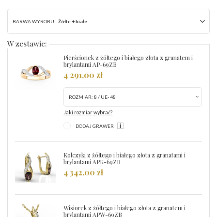
BARWA WYROBU:
Żółte + białe
W zestawie:
Pierścionek z żółtego i białego złota z granatem i
brylantami AP-69ZB
4 291,00 zł
ROZMIAR:
8 / UE- 48
Jaki rozmiar wybrać?
DODAJ GRAWER
Kolczyki z żółtego i białego złota z granatami i
brylantami APK-69ZB
4 342,00 zł
Wisiorek z żółtego i białego złota z granatem i
brylantami APW-69ZB