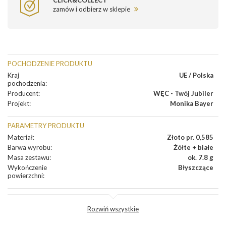
CLICK&COLLECT
zamów i odbierz w sklepie
POCHODZENIE PRODUKTU
Kraj
UE / Polska
pochodzenia
:
Producent
:
WĘC - Twój Jubiler
Projekt
:
Monika Bayer
PARAMETRY PRODUKTU
Materiał
:
Złoto pr. 0,585
Barwa wyrobu
:
Żółte + białe
Masa zestawu
:
ok. 7.8 g
Wykończenie
Błyszczące
powierzchni
:
DIAMENTY
Rozwiń wszystkie
Kamienie
Diament
dodatkowe
: