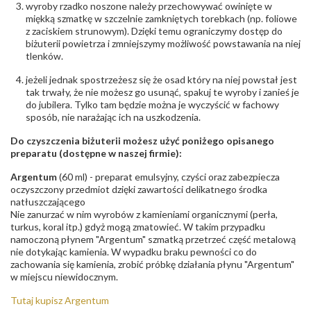
wyroby rzadko noszone należy przechowywać owinięte w
679-25-92-107; sklep@wec.com.pl
miękką szmatkę w szczelnie zamkniętych torebkach (np. foliowe
Bezpieczeństwo
Nie nadaje się dla dzieci w wieku poniżej 3 lat
z zaciskiem strunowym). Dzięki temu ograniczymy dostęp do
- rodzaj
,
Elementy w wyrobie wykonane z białego złota
biżuterii powietrza i zmniejszymy możliwość powstawania na niej
ostrzeżenia
:
zawierają nikiel
tlenków.
jeżeli jednak spostrzeżesz się że osad który na niej powstał jest
tak trwały, że nie możesz go usunąć, spakuj te wyroby i zanieś je
do jubilera. Tylko tam będzie można je wyczyścić w fachowy
sposób, nie narażając ich na uszkodzenia.
Do czyszczenia biżuterii możesz użyć poniżego opisanego
preparatu (dostępne w naszej firmie):
Argentum
(60 ml) - preparat emulsyjny, czyści oraz zabezpiecza
oczyszczony przedmiot dzięki zawartości delikatnego środka
natłuszczającego
Nie zanurzać w nim wyrobów z kamieniami organicznymi (perła,
turkus, koral itp.) gdyż mogą zmatowieć. W takim przypadku
namoczoną płynem "Argentum" szmatką przetrzeć część metalową
nie dotykając kamienia. W wypadku braku pewności co do
zachowania się kamienia, zrobić próbkę działania płynu "Argentum"
w miejscu niewidocznym.
Tutaj kupisz Argentum