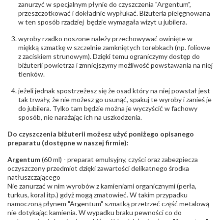
zanurzyć w specjalnym płynie do czyszczenia "Argentum",
Rodzaje
Tanzanit
przeszczotkować i dokładnie wypłukać. Biżuteria pielęgnowana
kamieni
:
w ten sposób rzadziej będzie wymagała wizyt u jubilera.
Liczba kamieni
:
Tanzanit - 1 szt.
Szlif kamieni
:
Fasetowy okrągły
wyroby rzadko noszone należy przechowywać owinięte w
Masa kamieni
ok. 0.38 ct.
miękką szmatkę w szczelnie zamkniętych torebkach (np. foliowe
(łącznie)
:
z zaciskiem strunowym). Dzięki temu ograniczymy dostęp do
biżuterii powietrza i zmniejszymy możliwość powstawania na niej
tlenków.
INNE PARAMETRY
Producent
WĘC-Twój Jubiler S.C. Artur Węc, Małgorzata
jeżeli jednak spostrzeżesz się że osad który na niej powstał jest
odpowiedzialny
:
Suchan, ul. Kurczaba 3, 30-868 Kraków; NIP:
tak trwały, że nie możesz go usunąć, spakuj te wyroby i zanieś je
679-25-92-107; sklep@wec.com.pl
do jubilera. Tylko tam będzie można je wyczyścić w fachowy
Bezpieczeństwo
Nie nadaje się dla dzieci w wieku poniżej 3 lat
sposób, nie narażając ich na uszkodzenia.
- rodzaj
,
Elementy w wyrobie wykonane z białego złota
ostrzeżenia
:
zawierają nikiel
Do czyszczenia biżuterii możesz użyć poniżego opisanego
preparatu (dostępne w naszej firmie):
Argentum
(60 ml) - preparat emulsyjny, czyści oraz zabezpiecza
oczyszczony przedmiot dzięki zawartości delikatnego środka
natłuszczającego
Nie zanurzać w nim wyrobów z kamieniami organicznymi (perła,
turkus, koral itp.) gdyż mogą zmatowieć. W takim przypadku
namoczoną płynem "Argentum" szmatką przetrzeć część metalową
nie dotykając kamienia. W wypadku braku pewności co do