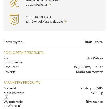
GRAWER W GRATISIE
do zamówienia
CLICK&COLLECT
zamów i odbierz w sklepie
Barwa wyrobu
:
Białe i żółte
POCHODZENIE PRODUKTU
Kraj
UE / Polska
pochodzenia
:
Producent
:
WĘC - Twój Jubiler
Projekt
:
Maria Adamowicz
PARAMETRY PRODUKTU
Materiał
:
Złoto pr. 0,585
Masa wyrobu
:
ok. 3.2 g
Wykończenie
Błyszczące
powierzchni
: