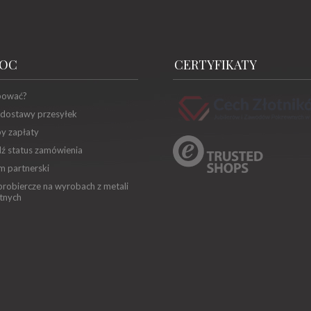
OC
CERTYFIKATY
pować?
 dostawy przesyłek
y zapłaty
ź status zamówienia
m partnerski
robiercze na wyrobach z metali
tnych