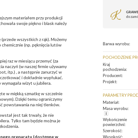
GRAWE
do zam
ejszym materiałem przy produkcji
zachowała swoje piękno i blask należy
 (przede wszystkich z rąk). Możemy
Barwa wyrobu
:
 chemicznie (np. pęknięcia lutów
POCHODZENIE P
epiej raz w miesiącu przemyć (za
Kraj
ia naczyń (w naszej firmie używamy
pochodzenia
:
t, itp.) , a następnie zanurzyć w
Producent
:
zczotkować i dokładnie wypłukać.
Projekt
:
 wymagała wizyt u jubilera.
te w miękką szmatkę w szczelnie
PARAMETRY PRO
unowym). Dzięki temu ograniczymy
Materiał
:
ść powstawania na niej tlenków.
Masa wyrobu
:
owstał jest tak trwały, że nie
Wykończenie
bilera. Tylko tam będzie można je
powierzchni
:
zkodzenia.
Szerokość
:
sanego preparatu (dostępne w
Wysokość
: