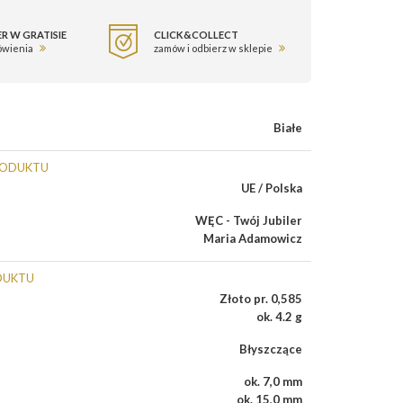
R W GRATISIE
CLICK&COLLECT
ówienia
zamów i odbierz w sklepie
Białe
RODUKTU
UE / Polska
WĘC - Twój Jubiler
Maria Adamowicz
DUKTU
Złoto pr. 0,585
ok. 4.2 g
Błyszczące
ok. 7,0 mm
ok. 15,0 mm