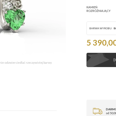
KAMIEŃ
ROZRÓŻNIAJĄCY
BARWA WYROBU:
B
5 390,00
D
 nie odzwierciedlać rzeczywistej barwy
DARM
od 50,00