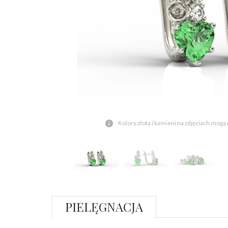
Kolory złota i kamieni na zdjęciach mogą
PIELĘGNACJA