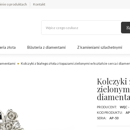
inie o produktach
Kontakt
S
eria złota
Biżuteria z diamentami
Z kamieniami szlachetnymi
diamentami
Kolczyki z białego złota z topazami zielonymi w kształcie serca i dia
Kolczyki 
zielonymi
diament
PRODUCENT:
WĘC -
KOD PRODUKTU:
AP
SERIA:
AP-53