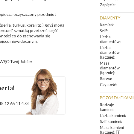
Zapięcie
:
bezpiecza oczyszczony przedmiot
DIAMENTY
erła, turkus, koral itp.) gdyż mogą
Kamień
:
ntum" szmatką przetrzeć część
Szlif
:
ności co do zachowania się
Liczba
iejscu niewidocznym.
diamentów
:
Liczba
diamentów
(łącznie)
:
WĘC-Twój Jubiler
Masa
diamentów
(łącznie)
:
Barwa
:
Czystość
:
erta!
POZOSTAŁE KAMI
48 12 65 11 473
Rodzaje
kamieni
:
Liczba kamieni
:
Szlif kamieni
:
Masa kamieni
(łącznie)
: