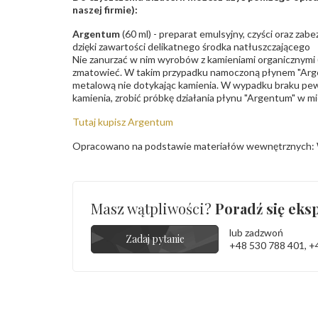
naszej firmie):
Argentum
(60 ml) - preparat emulsyjny, czyści oraz za
dzięki zawartości delikatnego środka natłuszczającego
Nie zanurzać w nim wyrobów z kamieniami organicznymi (p
zmatowieć. W takim przypadku namoczoną płynem "Arge
metalową nie dotykając kamienia. W wypadku braku pew
kamienia, zrobić próbkę działania płynu "Argentum" w m
Tutaj kupisz Argentum
Opracowano na podstawie materiałów wewnętrznych: 
Masz wątpliwości?
Poradź się eksp
lub zadzwoń
Zadaj pytanie
+48 530 788 401
,
+