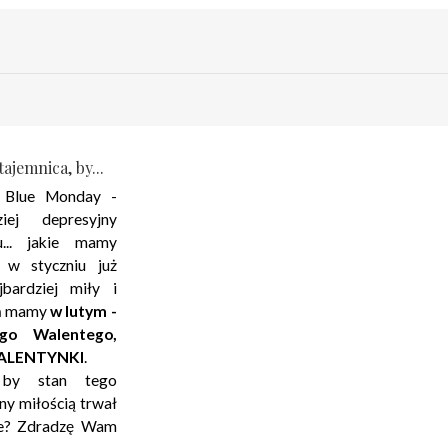
ajemnica, by...
 Blue Monday -
ziej depresyjny
... jakie mamy
 w styczniu już
jbardziej miły i
eń mamy
w lutym -
go Walentego,
 WALENTYNKI
.
 by stan tego
any miłością trwał
cie? Zdradzę Wam