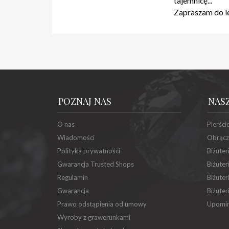
tajemnicę...
Zapraszam do le
POZNAJ NAS
NAS
O nas
Pierści
Wiadomości
Obrącz
Polityka prywatności
Biżuter
Gwarancja Trusted Shops
Biżuter
Regulamin
Biżuter
Gwarancja
Biżuter
Prawo odstąpienia od umowy
Upomin
Wyroby z grawerunkami