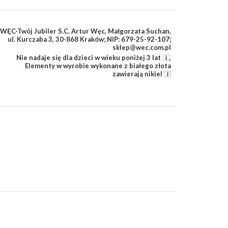
WĘC-Twój Jubiler S.C. Artur Węc, Małgorzata Suchan,
ul. Kurczaba 3, 30-868 Kraków; NIP: 679-25-92-107;
sklep@wec.com.pl
Nie nadaje się dla dzieci w wieku poniżej 3 lat
,
Elementy w wyrobie wykonane z białego złota
zawierają nikiel