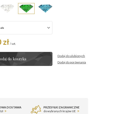
iałe
 zł
/
szt.
Dodaj do ulubionych
odaj do koszyka
Dodaj do porównania
OWA DOSTAWA
PRZESYŁKI ZAGRANICZNE
 zł
do wybranych krajów UE