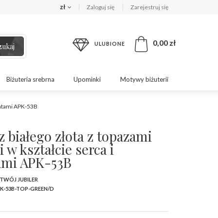
zł
Zaloguj się
Zarejestruj się
0,00 zł
ULUBIONE
zukaj
Biżuteria srebrna
Upominki
Motywy biżuterii
mentami APK-53B
z białego złota z topazami
 w kształcie serca i
ami APK-53B
 TWÓJ JUBILER
K-53B-TOP-GREEN/D