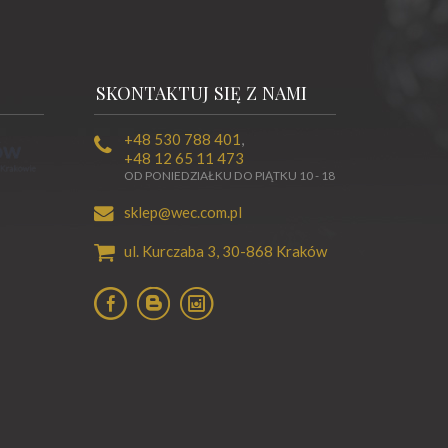
SKONTAKTUJ SIĘ Z NAMI
+48 530 788 401
,
+48 12 65 11 473
OD PONIEDZIAŁKU DO PIĄTKU 10 - 18
sklep@wec.com.pl
ul. Kurczaba 3,
30-868
Kraków