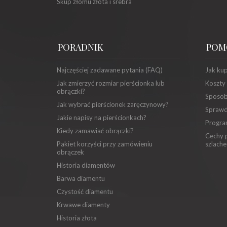
Skup złomu złota i srebra
PORADNIK
POM
Najczęściej zadawane pytania (FAQ)
Jak ku
Jak zmierzyć rozmiar pierścionka lub
Koszty
obrączki?
Sposob
Jak wybrać pierścionek zaręczynowy?
Sprawd
Jakie napisy na pierścionkach?
Progra
Kiedy zamawiać obrączki?
Cechy p
Pakiet korzyści przy zamówieniu
szlache
obrączek
Historia diamentów
Barwa diamentu
Czystość diamentu
Krwawe diamenty
Historia złota