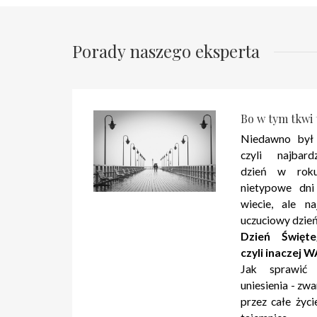
Porady naszego eksperta
Bo w tym tkwi t
Niedawno był
czyli najbard
dzień w roku
nietypowe dni
wiecie, ale na
uczuciowy dzi
Dzień Święte
czyli inaczej
Jak sprawić
uniesienia - zw
przez całe ży