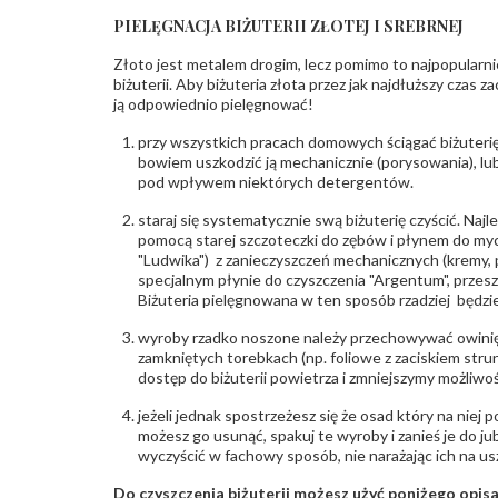
PIELĘGNACJA BIŻUTERII ZŁOTEJ I SREBRNEJ
Złoto jest metalem drogim, lecz pomimo to najpopularni
biżuterii. Aby biżuteria złota przez jak najdłuższy czas 
ją odpowiednio pielęgnować!
przy wszystkich pracach domowych ściągać biżuterię
bowiem uszkodzić ją mechanicznie (porysowania), lub
pod wpływem niektórych detergentów.
staraj się systematycznie swą biżuterię czyścić. Najl
pomocą starej szczoteczki do zębów i płynem do myc
"Ludwika") z zanieczyszczeń mechanicznych (kremy, po
specjalnym płynie do czyszczenia "Argentum", przes
Biżuteria pielęgnowana w ten sposób rzadziej będzie
wyroby rzadko noszone należy przechowywać owinię
zamkniętych torebkach (np. foliowe z zaciskiem str
dostęp do biżuterii powietrza i zmniejszymy możliwo
jeżeli jednak spostrzeżesz się że osad który na niej p
możesz go usunąć, spakuj te wyroby i zanieś je do ju
wyczyścić w fachowy sposób, nie narażając ich na us
Do czyszczenia biżuterii możesz użyć poniżego opi