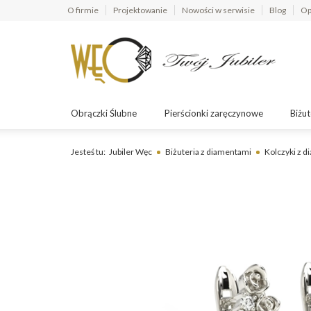
O firmie
Projektowanie
Nowości w serwisie
Blog
Op
Obrączki Ślubne
Pierścionki zaręczynowe
Biżut
Jesteś tu:
Jubiler Węc
Biżuteria z diamentami
Kolczyki z 