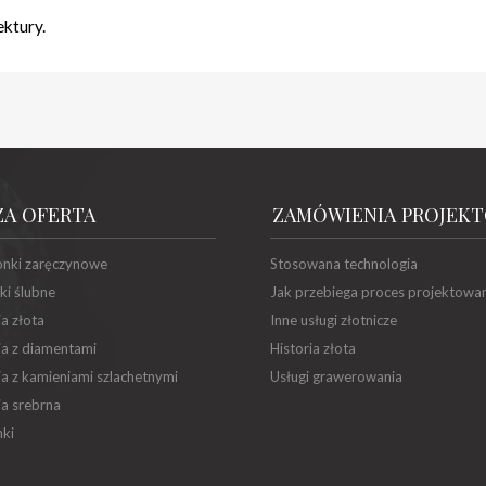
ktury.
ZA OFERTA
ZAMÓWIENIA PROJEK
onki zaręczynowe
Stosowana technologia
ki ślubne
Jak przebiega proces projektowa
ia złota
Inne usługi złotnicze
ia z diamentami
Historia złota
ia z kamieniami szlachetnymi
Usługi grawerowania
ia srebrna
ki