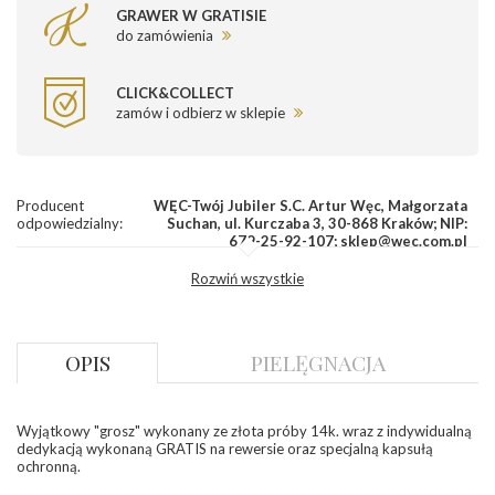
GRAWER W GRATISIE
do zamówienia
CLICK&COLLECT
zamów i odbierz w sklepie
Producent
WĘC-Twój Jubiler S.C. Artur Węc, Małgorzata
odpowiedzialny
:
Suchan, ul. Kurczaba 3, 30-868 Kraków; NIP:
679-25-92-107; sklep@wec.com.pl
Bezpieczeństwo
Nie nadaje się dla dzieci w wieku poniżej 3 lat
Rozwiń wszystkie
- rodzaj
,
Elementy w wyrobie wykonane z białego złota
ostrzeżenia
:
zawierają nikiel
OPIS
PIELĘGNACJA
Wyjątkowy "grosz" wykonany ze złota próby 14k. wraz z indywidualną
dedykacją wykonaną GRATIS na rewersie oraz specjalną kapsułą
ochronną.