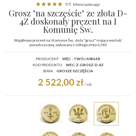
5/5
Klienci polecają!
Grosz "na szczęście" ze złota D-
4Z doskonały prezent na I
Komunię Św.
Wyjątkowy prezent na I Komunie Św., duży "grosz" mający wartość
ponadczasową, wykonany z żółtego złota 0,585
PRODUCENT:
WĘC - TWÓJ JUBILER
KOD PRODUKTU:
WEC-Z-GROSZ-D-4Z
SERIA:
GROSZE SZCZĘŚCIA
2 522,00 zł
/
szt.