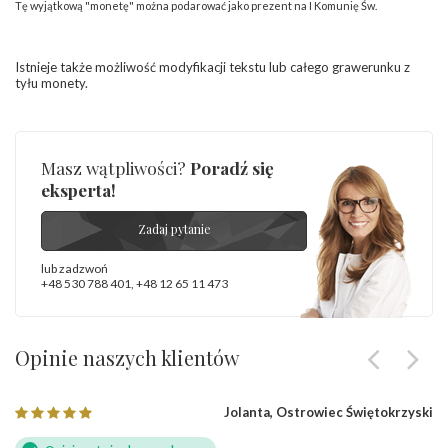
Tę wyjątkową "monetę" można podarować jako prezent na I Komunię Św.
Istnieje także możliwość modyfikacji tekstu lub całego grawerunku z
tyłu monety.
Masz wątpliwości?
Poradź się
eksperta!
Zadaj pytanie
lub zadzwoń
+48 530 788 401
,
+48 12 65 11 473
Opinie naszych klientów
Jolanta, Ostrowiec Świętokrzyski