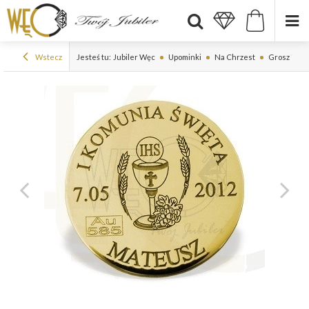
Wstecz
Jesteś tu:
Jubiler Węc
Upominki
Na Chrzest
Grosz "na s