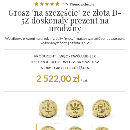
5/5
Klienci polecają!
Grosz "na szczęście" ze złota D-
5Z doskonały prezent na
urodziny
Wyjątkowy prezent na urodziny, duży "grosz" mający wartość ponadczasową,
wykonany z żółtego złota 0,585
PRODUCENT:
WĘC - TWÓJ JUBILER
KOD PRODUKTU:
WEC-Z-GROSZ-D-5Z
SERIA:
GROSZE SZCZĘŚCIA
2 522,00 zł
/
szt.