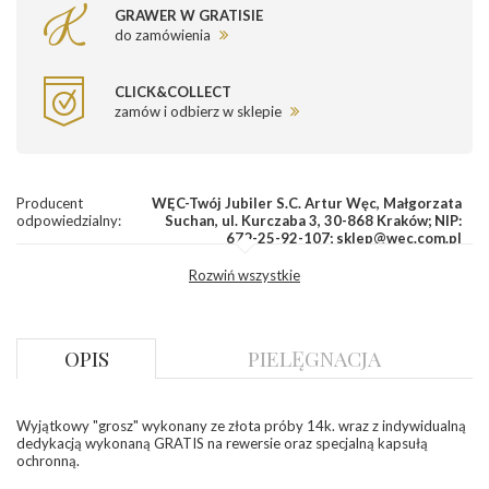
GRAWER W GRATISIE
do zamówienia
CLICK&COLLECT
zamów i odbierz w sklepie
Producent
WĘC-Twój Jubiler S.C. Artur Węc, Małgorzata
odpowiedzialny
:
Suchan, ul. Kurczaba 3, 30-868 Kraków; NIP:
679-25-92-107; sklep@wec.com.pl
Bezpieczeństwo
Nie nadaje się dla dzieci w wieku poniżej 3 lat
Rozwiń wszystkie
- rodzaj
,
Elementy w wyrobie wykonane z białego złota
ostrzeżenia
:
zawierają nikiel
OPIS
PIELĘGNACJA
Wyjątkowy "grosz" wykonany ze złota próby 14k. wraz z indywidualną
dedykacją wykonaną GRATIS na rewersie oraz specjalną kapsułą
ochronną.