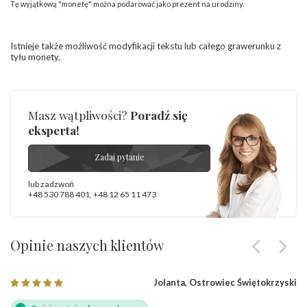
Tę wyjątkową "monetę" można podarować jako prezent na urodziny.
Istnieje także możliwość modyfikacji tekstu lub całego grawerunku z
tyłu monety.
Masz wątpliwości?
Poradź się
eksperta!
Zadaj pytanie
lub zadzwoń
+48 530 788 401
,
+48 12 65 11 473
Opinie naszych klientów
Jolanta, Ostrowiec Świętokrzyski