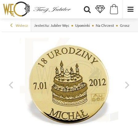
Wstecz
Jesteś tu:
Jubiler Węc
Upominki
Na Chrzest
Grosz "na s