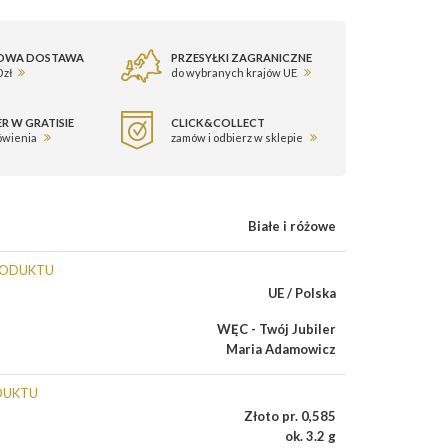
OWA DOSTAWA
PRZESYŁKI ZAGRANICZNE
 zł
do wybranych krajów UE
R W GRATISIE
CLICK&COLLECT
ówienia
zamów i odbierz w sklepie
Białe i różowe
RODUKTU
UE / Polska
WĘC - Twój Jubiler
Maria Adamowicz
DUKTU
Złoto pr. 0,585
ok. 3.2 g