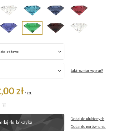
iałe i różowe
Jaki rozmiar wybrać?
,00 zł
/
szt.
R
Dodaj do ulubionych
odaj do koszyka
Dodaj do porównania