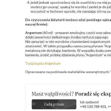
jeżeli jednak spostrzeżesz się że osad który na niej p
możesz go usunąć, spakuj te wyroby i zanieś je do ju
wyczyścić w fachowy sposób, nie narażając ich na us
Do czyszczenia biżuterii możesz użyć poniżego opi
naszej firmie):
Argentum
(60 ml) - preparat emulsyjny, czyści oraz za
dzięki zawartości delikatnego środka natłuszczającego
Nie zanurzać w nim wyrobów z kamieniami organicznymi (p
zmatowieć. W takim przypadku namoczoną płynem "Arge
metalową nie dotykając kamienia. W wypadku braku pew
kamienia, zrobić próbkę działania płynu "Argentum" w m
Tutaj kupisz Argentum
Opracowano na podstawie materiałów wewnętrznych: 
Masz wątpliwości?
Poradź się eksp
lub zadzwoń
Zadaj pytanie
+48 530 788 401
,
+