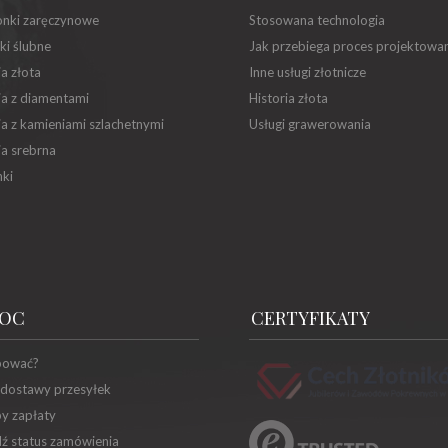
onki zaręczynowe
Stosowana technologia
ki ślubne
Jak przebiega proces projektowa
ia złota
Inne usługi złotnicze
ia z diamentami
Historia złota
ia z kamieniami szlachetnymi
Usługi grawerowania
ia srebrna
ki
OC
CERTYFIKATY
pować?
 dostawy przesyłek
y zapłaty
ź status zamówienia