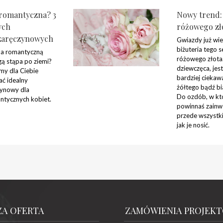
romantyczna? 3
Nowy trend: 
ych
różowego zł
zaręczynowych
Gwiazdy już wie
biżuteria tego 
a romantyczną
różowego złota.
gą stąpa po ziemi?
dziewczęca, jes
my dla Ciebie
bardziej ciekaw
ać idealny
żółtego bądź bi
zynowy dla
Do ozdób, w któ
ntycznych kobiet.
powinnaś zainw
przede wszystki
jak je nosić.
ZA OFERTA
ZAMÓWIENIA PROJEK