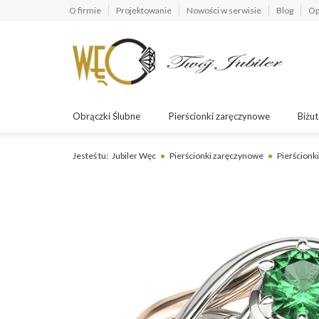
O firmie
Projektowanie
Nowości w serwisie
Blog
Op
Obrączki Ślubne
Pierścionki zaręczynowe
Biżut
Jesteś tu:
Jubiler Węc
Pierścionki zaręczynowe
Pierścionki