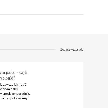
Zobacz wszystkie
m palcu - czyli
rścionki?
ię zawsze jak nosić
 którym palcu?
 specjalny poradnik,
niamy i pokazujemy