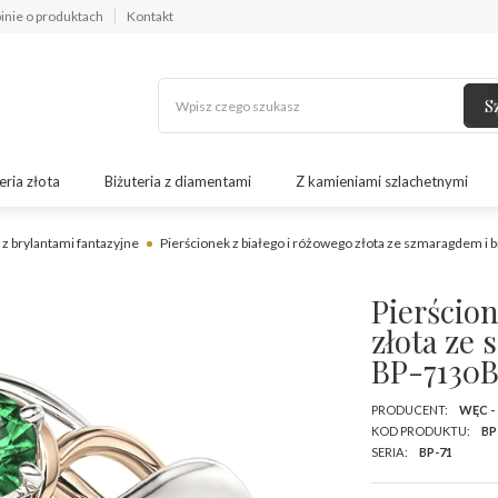
inie o produktach
Kontakt
S
eria złota
Biżuteria z diamentami
Z kamieniami szlachetnymi
 z brylantami fantazyjne
Pierścionek z białego i różowego złota ze szmaragdem i
Pierścion
złota ze
BP-7130
PRODUCENT:
WĘC -
KOD PRODUKTU:
BP
SERIA:
BP-71