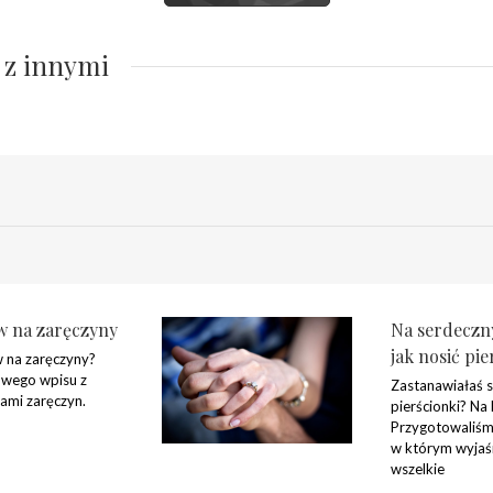
 z innymi
w na zaręczyny
Na serdeczny
jak nosić pie
 na zaręczyny?
wego wpisu z
Zastanawiałaś s
ami zaręczyn.
pierścionki? Na
Przygotowaliśmy
w którym wyjaś
wszelkie