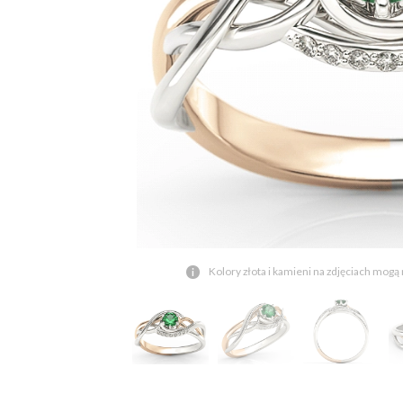
Kolory złota i kamieni na zdjęciach mogą