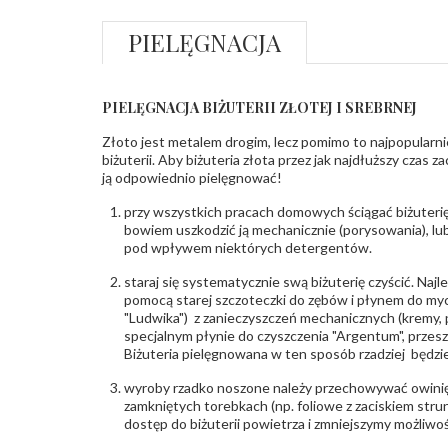
PIELĘGNACJA
PIELĘGNACJA BIŻUTERII ZŁOTEJ I SREBRNEJ
Złoto jest metalem drogim, lecz pomimo to najpopularni
biżuterii. Aby biżuteria złota przez jak najdłuższy czas 
ją odpowiednio pielęgnować!
przy wszystkich pracach domowych ściągać biżuterię
bowiem uszkodzić ją mechanicznie (porysowania), lub
pod wpływem niektórych detergentów.
staraj się systematycznie swą biżuterię czyścić. Najl
pomocą starej szczoteczki do zębów i płynem do myc
"Ludwika") z zanieczyszczeń mechanicznych (kremy, po
specjalnym płynie do czyszczenia "Argentum", przes
Biżuteria pielęgnowana w ten sposób rzadziej będzie
wyroby rzadko noszone należy przechowywać owinię
zamkniętych torebkach (np. foliowe z zaciskiem str
dostęp do biżuterii powietrza i zmniejszymy możliwo