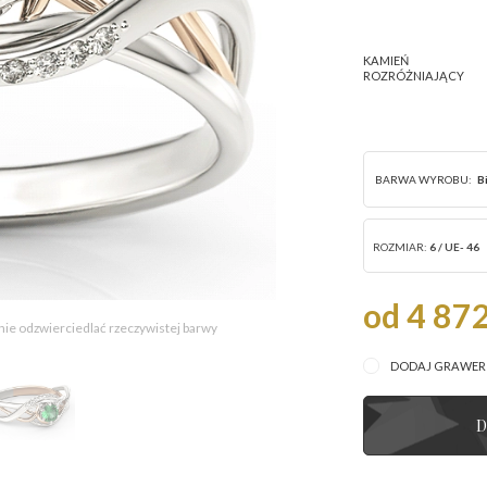
KAMIEŃ
ROZRÓŻNIAJĄCY
BARWA WYROBU:
B
ROZMIAR:
6 / UE- 46
od 4 872
 nie odzwierciedlać rzeczywistej barwy
DODAJ GRAWE
D