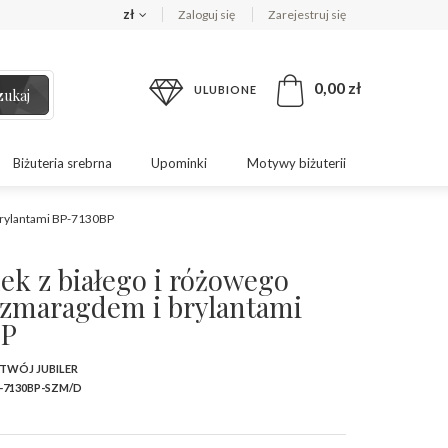
zł
Zaloguj się
Zarejestruj się
0,00 zł
ULUBIONE
zukaj
Biżuteria srebrna
Upominki
Motywy biżuterii
 brylantami BP-7130BP
ek z białego i różowego
 szmaragdem i brylantami
BP
 TWÓJ JUBILER
-7130BP-SZM/D