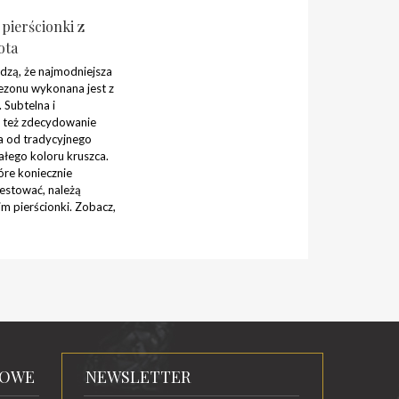
pierścionki z
ota
dzą, że najmodniejsza
sezonu wykonana jest z
 Subtelna i
t też zdecydowanie
a od tradycyjnego
ałego koloru kruszca.
re koniecznie
estować, należą
m pierścionki. Zobacz,
TOWE
NEWSLETTER