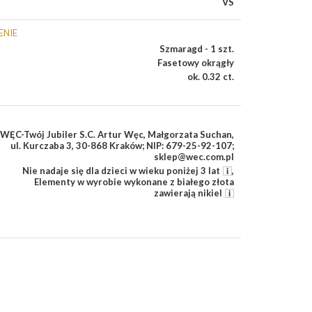
VS
ENIE
Szmaragd - 1 szt.
Fasetowy okrągły
ok. 0.32 ct.
WĘC-Twój Jubiler S.C. Artur Węc, Małgorzata Suchan,
ul. Kurczaba 3, 30-868 Kraków; NIP: 679-25-92-107;
sklep@wec.com.pl
Nie nadaje się dla dzieci w wieku poniżej 3 lat
,
Elementy w wyrobie wykonane z białego złota
zawierają nikiel