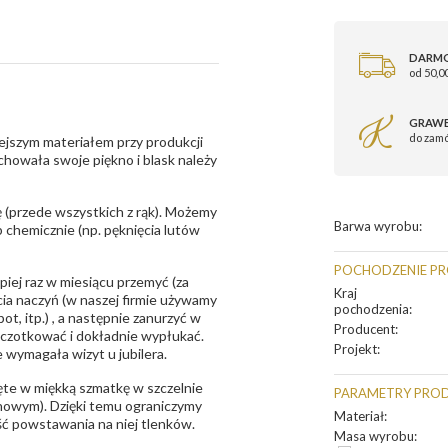
DARM
od 50,00
GRAWE
do zam
ejszym materiałem przy produkcji
zachowała swoje piękno i blask należy
 (przede wszystkich z rąk). Możemy
Barwa wyrobu
:
 chemicznie (np. pęknięcia lutów
POCHODZENIE P
epiej raz w miesiącu przemyć (za
Kraj
ia naczyń (w naszej firmie używamy
pochodzenia
:
t, itp.) , a następnie zanurzyć w
Producent
:
zczotkować i dokładnie wypłukać.
Projekt
:
 wymagała wizyt u jubilera.
te w miękką szmatkę w szczelnie
PARAMETRY PRO
unowym). Dzięki temu ograniczymy
Materiał
:
ść powstawania na niej tlenków.
Masa wyrobu
: