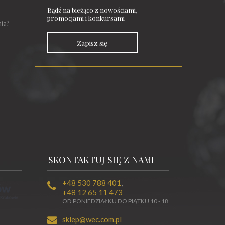
Bądź na bieżąco z nowościami,
promocjami i konkursami
nia?
Zapisz się
SKONTAKTUJ SIĘ Z NAMI
+48 530 788 401
,
+48 12 65 11 473
OD PONIEDZIAŁKU DO PIĄTKU 10 - 18
sklep@wec.com.pl