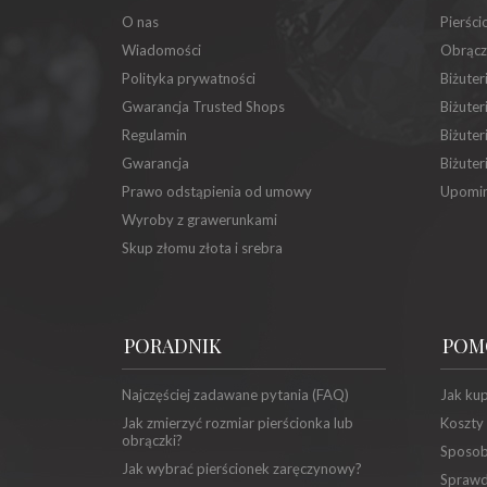
O nas
Pierści
Wiadomości
Obrącz
Polityka prywatności
Biżuter
Gwarancja Trusted Shops
Biżuter
Regulamin
Biżuter
Gwarancja
Biżuter
Prawo odstąpienia od umowy
Upomin
Wyroby z grawerunkami
Skup złomu złota i srebra
PORADNIK
POM
Najczęściej zadawane pytania (FAQ)
Jak ku
Jak zmierzyć rozmiar pierścionka lub
Koszty
obrączki?
Sposob
Jak wybrać pierścionek zaręczynowy?
Sprawd