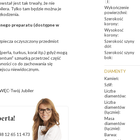
owstał jest tak trwały, że nie
Wykończenie
bilera. Tylko tam będzie można je
powierzchni
:
zkodzenia.
Szerokość
korony
:
sanego preparatu (dostępne w
Wysokosć
korony
:
bezpiecza oczyszczony przedmiot
Szerokość szyny
dół
:
erła, turkus, koral itp.) gdyż mogą
Szerokość szyny
bok
:
ntum" szmatką przetrzeć część
ności co do zachowania się
iejscu niewidocznym.
DIAMENTY
Kamień
:
Szlif
:
WĘC-Twój Jubiler
Liczba
diamentów
:
Liczba
diamentów
(łącznie)
:
erta!
Masa
diamentów
(łącznie)
:
48 12 65 11 473
Barwa
: