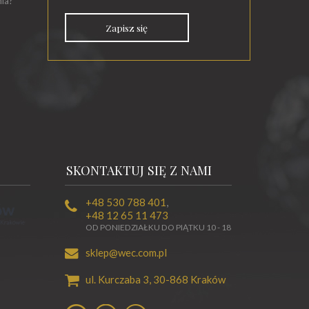
nia?
Zapisz się
SKONTAKTUJ SIĘ Z NAMI
+48 530 788 401
,
+48 12 65 11 473
OD PONIEDZIAŁKU DO PIĄTKU 10 - 18
sklep@wec.com.pl
ul. Kurczaba 3,
30-868
Kraków