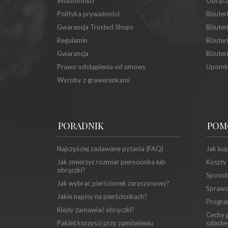
Wiadomości
Obrącz
Polityka prywatności
Biżuter
Gwarancja Trusted Shops
Biżuter
Regulamin
Biżuter
Gwarancja
Biżuter
Prawo odstąpienia od umowy
Upomin
Wyroby z grawerunkami
PORADNIK
POM
Najczęściej zadawane pytania (FAQ)
Jak ku
Jak zmierzyć rozmiar pierścionka lub
Koszty
obrączki?
Sposob
Jak wybrać pierścionek zaręczynowy?
Sprawd
Jakie napisy na pierścionkach?
Progra
Kiedy zamawiać obrączki?
Cechy p
Pakiet korzyści przy zamówieniu
szlache