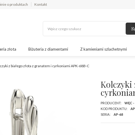
inie o produktach
Kontakt
S
eria złota
Biżuteria z diamentami
Z kamieniami szlachetnymi
czyki z białego złota z granatem i cyrkoniami APK-68B-C
Kolczyki 
cyrkoni
PRODUCENT:
WĘC -
KOD PRODUKTU:
AP
SERIA:
AP-68