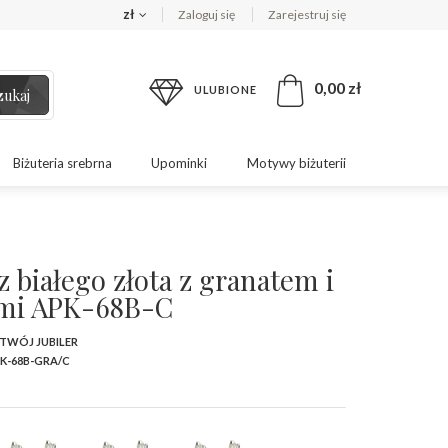
zł
Zaloguj się
Zarejestruj się
0,00 zł
ULUBIONE
zukaj
Biżuteria srebrna
Upominki
Motywy biżuterii
z białego złota z granatem i
ami APK-68B-C
 TWÓJ JUBILER
K-68B-GRA/C