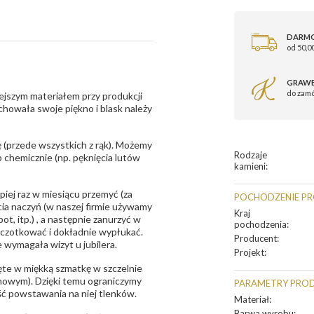
DARM
od 50,00
GRAWE
do zam
ejszym materiałem przy produkcji
zachowała swoje piękno i blask należy
 (przede wszystkich z rąk). Możemy
Rodzaje
 chemicznie (np. pęknięcia lutów
kamieni
:
epiej raz w miesiącu przemyć (za
POCHODZENIE P
ia naczyń (w naszej firmie używamy
Kraj
t, itp.) , a następnie zanurzyć w
pochodzenia
:
zczotkować i dokładnie wypłukać.
Producent
:
 wymagała wizyt u jubilera.
Projekt
:
te w miękką szmatkę w szczelnie
unowym). Dzięki temu ograniczymy
PARAMETRY PRO
ść powstawania na niej tlenków.
Materiał
:
Barwa wyrobu
: