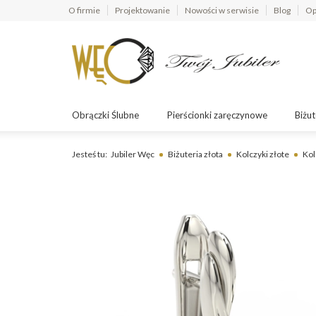
O firmie
Projektowanie
Nowości w serwisie
Blog
Op
Obrączki Ślubne
Pierścionki zaręczynowe
Biżut
Jesteś tu:
Jubiler Węc
Biżuteria złota
Kolczyki złote
Kol