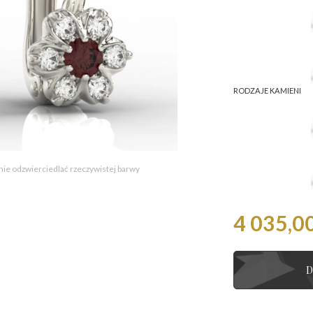
RODZAJE KAMIENI
 nie odzwierciedlać rzeczywistej barwy
4 035,00
D