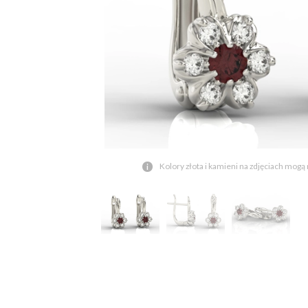
Kolory złota i kamieni na zdjęciach mogą