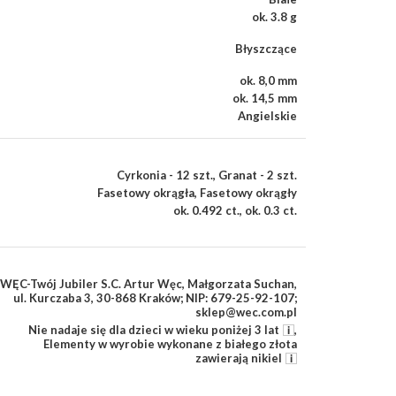
ok. 3.8 g
Błyszczące
ok. 8,0 mm
ok. 14,5 mm
Angielskie
Cyrkonia - 12 szt.
,
Granat - 2 szt.
Fasetowy okrągła
,
Fasetowy okrągły
ok. 0.492 ct.
,
ok. 0.3 ct.
WĘC-Twój Jubiler S.C. Artur Węc, Małgorzata Suchan,
ul. Kurczaba 3, 30-868 Kraków; NIP: 679-25-92-107;
sklep@wec.com.pl
Nie nadaje się dla dzieci w wieku poniżej 3 lat
,
Elementy w wyrobie wykonane z białego złota
zawierają nikiel