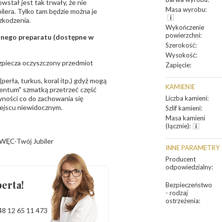
owstał jest tak trwały, że nie
Masa wyrobu
:
bilera. Tylko tam będzie można je
zkodzenia.
Wykończenie
powierzchni
:
sanego preparatu (dostępne w
Szerokość
:
Wysokość
:
bezpiecza oczyszczony przedmiot
Zapięcie
:
erła, turkus, koral itp.) gdyż mogą
KAMIENIE
ntum" szmatką przetrzeć część
ności co do zachowania się
Liczba kamieni
:
iejscu niewidocznym.
Szlif kamieni
:
Masa kamieni
(łącznie)
:
WĘC-Twój Jubiler
INNE PARAMETRY
Producent
odpowiedzialny
:
erta!
Bezpieczeństwo
- rodzaj
ostrzeżenia
:
48 12 65 11 473