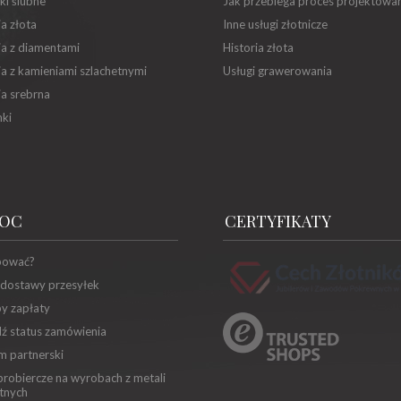
ki ślubne
Jak przebiega proces projektowa
ia złota
Inne usługi złotnicze
ia z diamentami
Historia złota
ia z kamieniami szlachetnymi
Usługi grawerowania
ia srebrna
ki
OC
CERTYFIKATY
pować?
 dostawy przesyłek
y zapłaty
ź status zamówienia
m partnerski
robiercze na wyrobach z metali
tnych