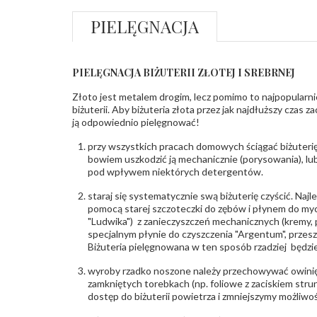
PIELĘGNACJA
PIELĘGNACJA BIŻUTERII ZŁOTEJ I SREBRNEJ
Złoto jest metalem drogim, lecz pomimo to najpopularni
biżuterii. Aby biżuteria złota przez jak najdłuższy czas 
ją odpowiednio pielęgnować!
przy wszystkich pracach domowych ściągać biżuterię
bowiem uszkodzić ją mechanicznie (porysowania), lub
pod wpływem niektórych detergentów.
staraj się systematycznie swą biżuterię czyścić. Najl
pomocą starej szczoteczki do zębów i płynem do myc
"Ludwika") z zanieczyszczeń mechanicznych (kremy, po
specjalnym płynie do czyszczenia "Argentum", przes
Biżuteria pielęgnowana w ten sposób rzadziej będzie
wyroby rzadko noszone należy przechowywać owinię
zamkniętych torebkach (np. foliowe z zaciskiem str
dostęp do biżuterii powietrza i zmniejszymy możliwo