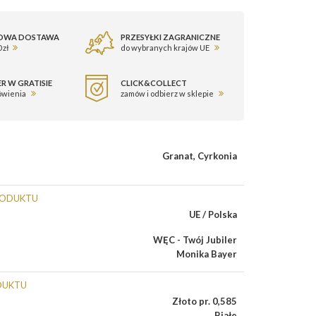
OWA DOSTAWA
PRZESYŁKI ZAGRANICZNE
 zł
do wybranych krajów UE
R W GRATISIE
CLICK&COLLECT
ówienia
zamów i odbierz w sklepie
Granat
,
Cyrkonia
RODUKTU
UE / Polska
WĘC - Twój Jubiler
Monika Bayer
DUKTU
Złoto pr. 0,585
Białe