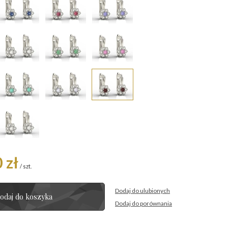
 zł
/
szt.
Dodaj do ulubionych
odaj do koszyka
Dodaj do porównania