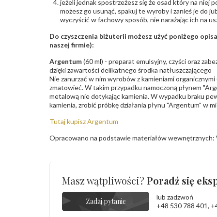
jeżeli jednak spostrzeżesz się że osad który na niej p
możesz go usunąć, spakuj te wyroby i zanieś je do ju
wyczyścić w fachowy sposób, nie narażając ich na us
Do czyszczenia biżuterii możesz użyć poniżego opi
naszej firmie):
Argentum
(60 ml) - preparat emulsyjny, czyści oraz za
dzięki zawartości delikatnego środka natłuszczającego
Nie zanurzać w nim wyrobów z kamieniami organicznymi (p
zmatowieć. W takim przypadku namoczoną płynem "Arge
metalową nie dotykając kamienia. W wypadku braku pew
kamienia, zrobić próbkę działania płynu "Argentum" w m
Tutaj kupisz Argentum
Opracowano na podstawie materiałów wewnętrznych: 
Masz wątpliwości?
Poradź się eksp
lub zadzwoń
Zadaj pytanie
+48 530 788 401
,
+