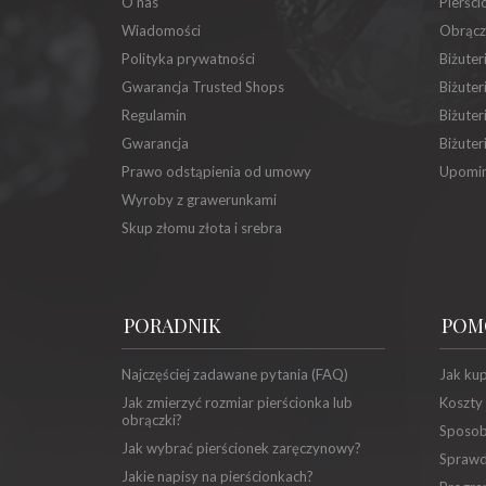
O nas
Pierści
Wiadomości
Obrącz
Polityka prywatności
Biżuter
Gwarancja Trusted Shops
Biżuter
Regulamin
Biżuter
Gwarancja
Biżuter
Prawo odstąpienia od umowy
Upomin
Wyroby z grawerunkami
Skup złomu złota i srebra
PORADNIK
POM
Najczęściej zadawane pytania (FAQ)
Jak ku
Jak zmierzyć rozmiar pierścionka lub
Koszty
obrączki?
Sposob
Jak wybrać pierścionek zaręczynowy?
Sprawd
Jakie napisy na pierścionkach?