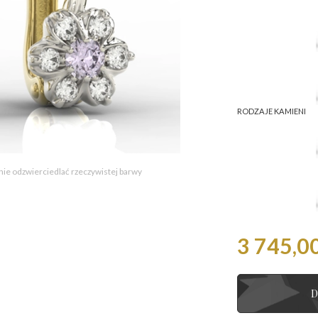
RODZAJE KAMIENI
 nie odzwierciedlać rzeczywistej barwy
3 745,00
D