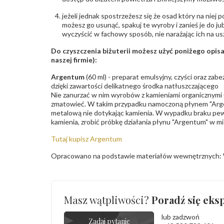
jeżeli jednak spostrzeżesz się że osad który na niej p
możesz go usunąć, spakuj te wyroby i zanieś je do ju
wyczyścić w fachowy sposób, nie narażając ich na us
Do czyszczenia biżuterii możesz użyć poniżego opi
naszej firmie):
Argentum
(60 ml) - preparat emulsyjny, czyści oraz za
dzięki zawartości delikatnego środka natłuszczającego
Nie zanurzać w nim wyrobów z kamieniami organicznymi (p
zmatowieć. W takim przypadku namoczoną płynem "Arge
metalową nie dotykając kamienia. W wypadku braku pew
kamienia, zrobić próbkę działania płynu "Argentum" w m
Tutaj kupisz Argentum
Opracowano na podstawie materiałów wewnętrznych: 
Masz wątpliwości?
Poradź się eksp
lub zadzwoń
Zadaj pytanie