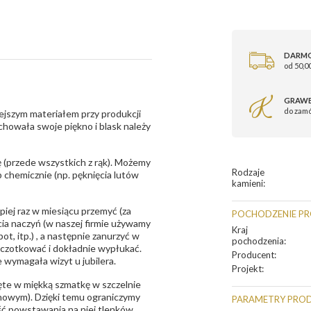
DARM
od 50,00
GRAWE
do zam
ejszym materiałem przy produkcji
zachowała swoje piękno i blask należy
 (przede wszystkich z rąk). Możemy
Rodzaje
 chemicznie (np. pęknięcia lutów
kamieni
:
epiej raz w miesiącu przemyć (za
POCHODZENIE P
ia naczyń (w naszej firmie używamy
Kraj
t, itp.) , a następnie zanurzyć w
pochodzenia
:
zczotkować i dokładnie wypłukać.
Producent
:
 wymagała wizyt u jubilera.
Projekt
:
te w miękką szmatkę w szczelnie
unowym). Dzięki temu ograniczymy
PARAMETRY PRO
ść powstawania na niej tlenków.