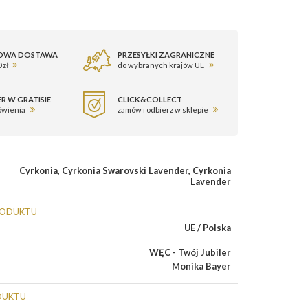
OWA DOSTAWA
PRZESYŁKI ZAGRANICZNE
 zł
do wybranych krajów UE
R W GRATISIE
CLICK&COLLECT
ówienia
zamów i odbierz w sklepie
Cyrkonia
,
Cyrkonia Swarovski Lavender
,
Cyrkonia
Lavender
RODUKTU
UE / Polska
WĘC - Twój Jubiler
Monika Bayer
DUKTU