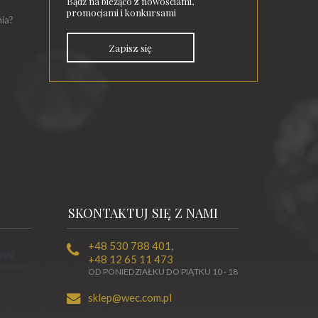
Bądź na bieżąco z nowościami,
promocjami i konkursami
nia?
Zapisz się
SKONTAKTUJ SIĘ Z NAMI
+48 530 788 401
,
+48 12 65 11 473
OD PONIEDZIAŁKU DO PIĄTKU 10 - 18
sklep@wec.com.pl