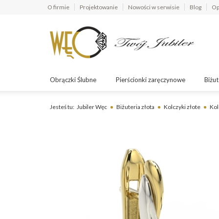
O firmie
Projektowanie
Nowości w serwisie
Blog
Op
Obrączki Ślubne
Pierścionki zaręczynowe
Biżut
Jesteś tu:
Jubiler Węc
Biżuteria złota
Kolczyki złote
Kol