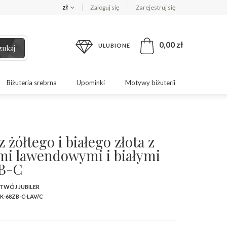
zł
Zaloguj się
Zarejestruj się
0,00 zł
ULUBIONE
zukaj
Biżuteria srebrna
Upominki
Motywy biżuterii
z żółtego i białego złota z
mi lawendowymi i białymi
B-C
 TWÓJ JUBILER
K-68ZB-C-LAV/C