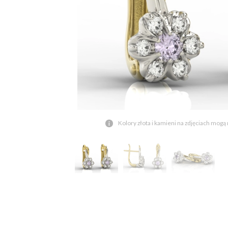
Kolory złota i kamieni na zdjęciach mogą