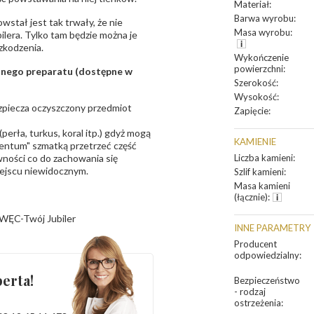
Materiał
:
Barwa wyrobu
:
owstał jest tak trwały, że nie
Masa wyrobu
:
bilera. Tylko tam będzie można je
zkodzenia.
Wykończenie
powierzchni
:
sanego preparatu (dostępne w
Szerokość
:
Wysokość
:
bezpiecza oczyszczony przedmiot
Zapięcie
:
erła, turkus, koral itp.) gdyż mogą
KAMIENIE
ntum" szmatką przetrzeć część
ności co do zachowania się
Liczba kamieni
:
iejscu niewidocznym.
Szlif kamieni
:
Masa kamieni
(łącznie)
:
WĘC-Twój Jubiler
INNE PARAMETRY
Producent
odpowiedzialny
:
erta!
Bezpieczeństwo
- rodzaj
ostrzeżenia
: