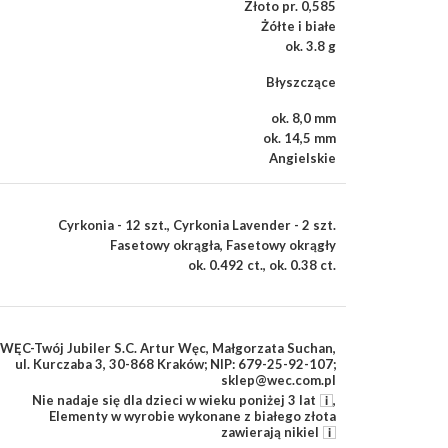
Złoto pr. 0,585
Żółte i białe
ok. 3.8 g
Błyszczące
ok. 8,0 mm
ok. 14,5 mm
Angielskie
Cyrkonia - 12 szt.
,
Cyrkonia Lavender - 2 szt.
Fasetowy okrągła
,
Fasetowy okrągły
ok. 0.492 ct.
,
ok. 0.38 ct.
WĘC-Twój Jubiler S.C. Artur Węc, Małgorzata Suchan,
ul. Kurczaba 3, 30-868 Kraków; NIP: 679-25-92-107;
sklep@wec.com.pl
Nie nadaje się dla dzieci w wieku poniżej 3 lat
,
Elementy w wyrobie wykonane z białego złota
zawierają nikiel