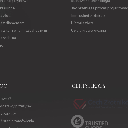
onki zaręczynowe
Stosowana technologia
ki ślubne
Jak przebiega proces projektowa
ia złota
Inne usługi złotnicze
ia z diamentami
Historia złota
ia z kamieniami szlachetnymi
Usługi grawerowania
ia srebrna
ki
OC
CERTYFIKATY
pować?
 dostawy przesyłek
y zapłaty
ź status zamówienia