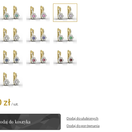
 zł
/
szt.
Dodaj do ulubionych
odaj do koszyka
Dodaj do porównania