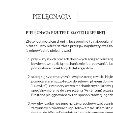
PIELĘGNACJA
PIELĘGNACJA BIŻUTERII ZŁOTEJ I SREBRNEJ
Złoto jest metalem drogim, lecz pomimo to najpopularni
biżuterii. Aby biżuteria złota przez jak najdłuższy czas 
ją odpowiednio pielęgnować!
przy wszystkich pracach domowych ściągać biżuterię
bowiem uszkodzić ją mechanicznie (porysowania), lub
pod wpływem niektórych detergentów.
staraj się systematycznie swą biżuterię czyścić. Najl
pomocą starej szczoteczki do zębów i płynem do myc
"Ludwika") z zanieczyszczeń mechanicznych (kremy, po
specjalnym płynie do czyszczenia "Argentum", przes
Biżuteria pielęgnowana w ten sposób rzadziej będzie
wyroby rzadko noszone należy przechowywać owinię
zamkniętych torebkach (np. foliowe z zaciskiem str
dostęp do biżuterii powietrza i zmniejszymy możliwo