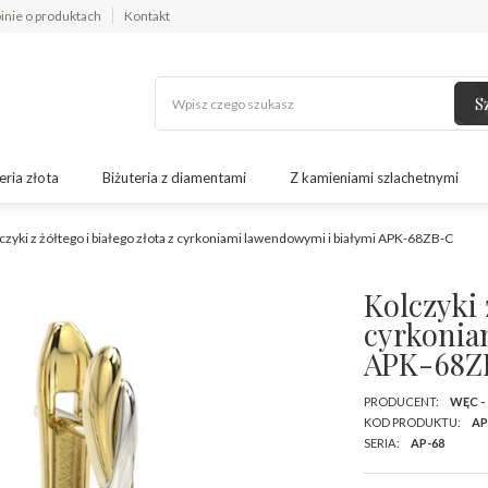
inie o produktach
Kontakt
S
eria złota
Biżuteria z diamentami
Z kamieniami szlachetnymi
czyki z żółtego i białego złota z cyrkoniami lawendowymi i białymi APK-68ZB-C
Kolczyki 
cyrkonia
APK-68Z
PRODUCENT:
WĘC -
KOD PRODUKTU:
AP
SERIA:
AP-68