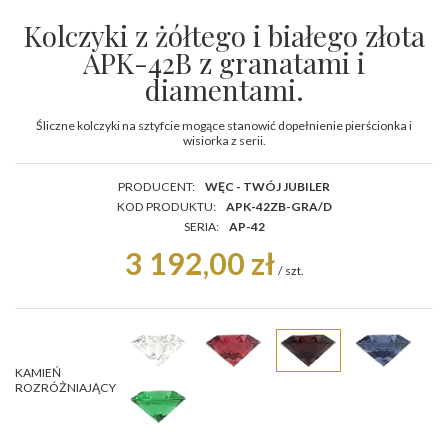
Kolczyki z żółtego i białego złota
APK-42B z granatami i
diamentami.
Śliczne kolczyki na sztyfcie mogące stanowić dopełnienie pierścionka i
wisiorka z serii.
PRODUCENT:
WĘC - TWÓJ JUBILER
KOD PRODUKTU:
APK-42ZB-GRA/D
SERIA:
AP-42
3 192,00 zł
/
szt.
KAMIEŃ
ROZRÓŻNIAJĄCY