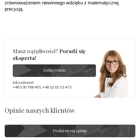
Producent
WĘC-Twój Jubiler S.C. Artur Węc, Małgorzata
zrównoważeniem niewinnego wdzięku z matematyczną 
odpowiedzialny
:
Suchan, ul. Kurczaba 3, 30-868 Kraków; NIP:
precyzją.
679-25-92-107; sklep@wec.com.pl
Bezpieczeństwo
Nie nadaje się dla dzieci w wieku poniżej 3 lat
- rodzaj
,
Elementy w wyrobie wykonane z białego złota
ostrzeżenia
:
zawierają nikiel
Masz wątpliwości?
Poradź się
eksperta!
Zadaj pytanie
lub zadzwoń
+48 530 788 401
,
+48 12 65 11 473
Opinie naszych klientów
Dodaj swoją opinię