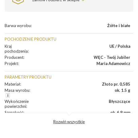
Barwa wyrobu
:
Żółte i białe
POCHODZENIE PRODUKTU
Kraj
UE / Polska
pochodzenia
:
Producent
:
WĘC - Twój Jubiler
Projekt
:
Maria Adamowicz
PARAMETRY PRODUKTU
Materiał
:
Złoto pr. 0,585
Masa wyrobu
:
ok. 1.5 g
Wykończenie
Błyszczące
powierzchni
:
Szerokość
:
ok. 6.9 mm
Wysokość
:
ok. 6.9 mm
Rozwiń wszystkie
Zapięcie
:
Sztyft