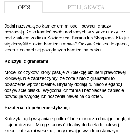
DIAMENTY
OPIS
PIELĘGNACJA
Kamień
:
Diament
Szlif
:
Brylantowy okrągły
Liczba
0.004 ct - 20 szt.
diamentów
:
Jedni nazywają go kamieniem miłości i odwagi, drudzy 
Liczba
20 szt.
powiadają, że to kamień osób urodzonych w styczniu, czy też 
diamentów
pod znakiem zodiaku Koziorożca, Barana lub Skorpiona. Kto już 
(łącznie)
:
się domyślił o jakim kamieniu mowa? Oczywiście jest to granat, 
Masa
0.08 ct
jeden z najbardziej pożądanych kamieni na rynku.
diamentów
(łącznie)
:
Barwa
:
F
Kolczyki z granatami
Czystość
:
VS
Model kolczyków, który pasuje w kolekcję biżuterii prawdziwej 
królowej. Nie zaprzeczymy, że żółte złoto z granatami to 
POZOSTAŁE KAMIENIE
połączenie wprost idealne. Brylanty dodają tu nieco elegancji i 
Rodzaje
Granat
oczywiście blasku. Wygodna ich forma i bezpieczne zapięcie 
kamieni
:
powoduje wygodę ich noszenia nawet na co dzień.
Liczba kamieni
:
Granat - 2 szt.
Szlif kamieni
:
Fasetowy okrągły
Biżuteria- dopełnienie stylizacji
Masa kamieni
ok. 0.36 ct.
(łącznie)
:
Kolczyki będą wspaniale podkreślać kolor oczu dodając im głębi 
i tajemniczości. Mogą stanowić idealny dodatek do balowej 
INNE PARAMETRY
kreacji lub sukni weselnej, przykuwając wzrok doskonałym 