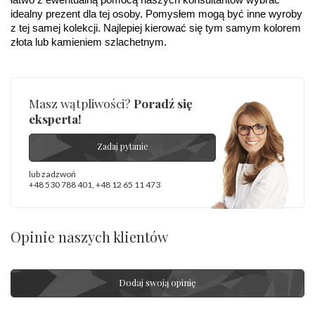
łatwo z ewentualną pomocą naszych konsultantów wybrać 
Producent
WĘC-Twój Jubiler S.C. Artur Węc, Małgorzata
odpowiedzialny
:
Suchan, ul. Kurczaba 3, 30-868 Kraków; NIP:
idealny prezent dla tej osoby. Pomysłem mogą być inne wyroby 
679-25-92-107; sklep@wec.com.pl
z tej samej kolekcji. Najlepiej kierować się tym samym kolorem 
Bezpieczeństwo
Nie nadaje się dla dzieci w wieku poniżej 3 lat
złota lub kamieniem szlachetnym.
- rodzaj
,
Elementy w wyrobie wykonane z białego złota
ostrzeżenia
:
zawierają nikiel
Masz wątpliwości?
Poradź się
eksperta!
Zadaj pytanie
lub zadzwoń
+48 530 788 401
,
+48 12 65 11 473
Opinie naszych klientów
Dodaj swoją opinię