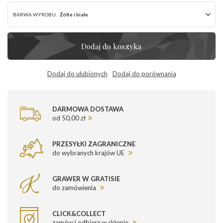
BARWA WYROBU:
Żółte i białe
Dodaj do koszyka
Dodaj do ulubionych
Dodaj do porównania
DARMOWA DOSTAWA
od 50,00 zł
PRZESYŁKI ZAGRANICZNE
do wybranych krajów UE
GRAWER W GRATISIE
do zamówienia
CLICK&COLLECT
zamów i odbierz w sklepie