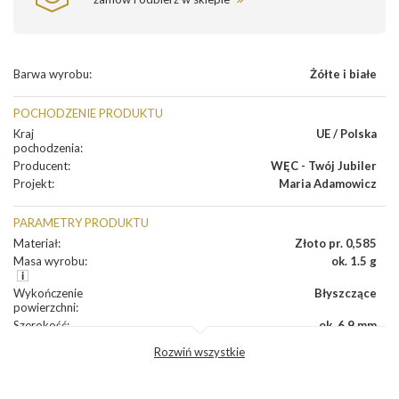
Barwa wyrobu
:
Żółte i białe
POCHODZENIE PRODUKTU
Kraj
UE / Polska
pochodzenia
:
Producent
:
WĘC - Twój Jubiler
Projekt
:
Maria Adamowicz
PARAMETRY PRODUKTU
Materiał
:
Złoto pr. 0,585
Masa wyrobu
:
ok. 1.5 g
Wykończenie
Błyszczące
powierzchni
:
Szerokość
:
ok. 6.9 mm
Wysokość
:
ok. 6.9 mm
Rozwiń wszystkie
Zapięcie
:
Sztyft