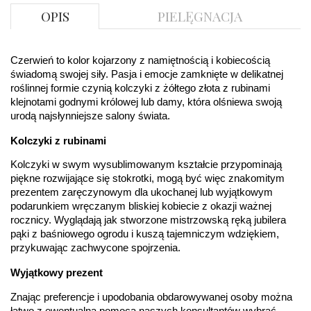
DIAMENTY
OPIS
PIELĘGNACJA
Kamień
:
Diament
Szlif
:
Brylantowy okrągły
Liczba
0.004 ct - 20 szt.
diamentów
:
Czerwień to kolor kojarzony z namiętnością i kobiecością 
Liczba
20 szt.
świadomą swojej siły. Pasja i emocje zamknięte w delikatnej 
diamentów
roślinnej formie czynią kolczyki z żółtego złota z rubinami 
(łącznie)
:
klejnotami godnymi królowej lub damy, która olśniewa swoją 
Masa
0.08 ct
urodą najsłynniejsze salony świata.
diamentów
(łącznie)
:
Kolczyki z rubinami
Barwa
:
F
Czystość
:
VS
Kolczyki w swym wysublimowanym kształcie przypominają 
piękne rozwijające się stokrotki, mogą być więc znakomitym 
POZOSTAŁE KAMIENIE
prezentem zaręczynowym dla ukochanej lub wyjątkowym 
Rodzaje
Rubin
podarunkiem wręczanym bliskiej kobiecie z okazji ważnej 
kamieni
:
rocznicy. Wyglądają jak stworzone mistrzowską ręką jubilera 
Liczba kamieni
:
Rubin - 2 szt.
pąki z baśniowego ogrodu i kuszą tajemniczym wdziękiem, 
Szlif kamieni
:
Fasetowy okrągły
przykuwając zachwycone spojrzenia.
Masa kamieni
ok. 0.36 ct.
(łącznie)
:
Wyjątkowy prezent
INNE PARAMETRY
Znając preferencje i upodobania obdarowywanej osoby można 