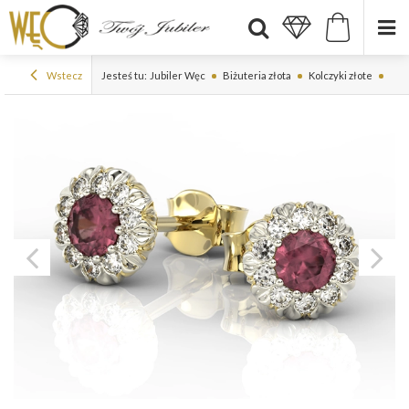
Wstecz
Jesteś tu:
Jubiler Węc
Biżuteria złota
Kolczyki złote
Kolc