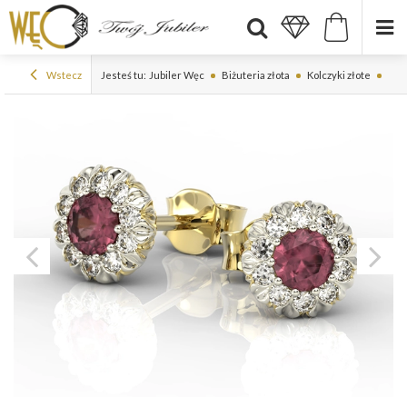
Wstecz
Jesteś tu:
Jubiler Węc
Biżuteria złota
Kolczyki złote
Kolc