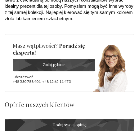
łatwo z ewentualną pomocą naszych konsultantów wybrać 
Producent
WĘC-Twój Jubiler S.C. Artur Węc, Małgorzata
odpowiedzialny
:
Suchan, ul. Kurczaba 3, 30-868 Kraków; NIP:
idealny prezent dla tej osoby. Pomysłem mogą być inne wyroby 
679-25-92-107; sklep@wec.com.pl
z tej samej kolekcji. Najlepiej kierować się tym samym kolorem 
Bezpieczeństwo
Nie nadaje się dla dzieci w wieku poniżej 3 lat
złota lub kamieniem szlachetnym.
- rodzaj
,
Elementy w wyrobie wykonane z białego złota
ostrzeżenia
:
zawierają nikiel
Masz wątpliwości?
Poradź się
eksperta!
Zadaj pytanie
lub zadzwoń
+48 530 788 401
,
+48 12 65 11 473
Opinie naszych klientów
Dodaj swoją opinię