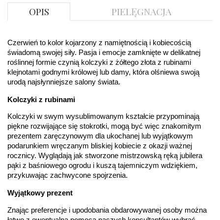
DIAMENTY
OPIS
PIELĘGNACJA
Kamień
:
Diament
Szlif
:
Brylantowy okrągły
Liczba
0.004 ct - 20 szt.
diamentów
:
Czerwień to kolor kojarzony z namiętnością i kobiecością 
Liczba
20 szt.
świadomą swojej siły. Pasja i emocje zamknięte w delikatnej 
diamentów
roślinnej formie czynią kolczyki z żółtego złota z rubinami 
(łącznie)
:
klejnotami godnymi królowej lub damy, która olśniewa swoją 
Masa
0.08 ct
urodą najsłynniejsze salony świata.
diamentów
(łącznie)
:
Kolczyki z rubinami
Barwa
:
F
Czystość
:
VS
Kolczyki w swym wysublimowanym kształcie przypominają 
piękne rozwijające się stokrotki, mogą być więc znakomitym 
POZOSTAŁE KAMIENIE
prezentem zaręczynowym dla ukochanej lub wyjątkowym 
Rodzaje
Rubin
podarunkiem wręczanym bliskiej kobiecie z okazji ważnej 
kamieni
:
rocznicy. Wyglądają jak stworzone mistrzowską ręką jubilera 
Liczba kamieni
:
Rubin - 2 szt.
pąki z baśniowego ogrodu i kuszą tajemniczym wdziękiem, 
Szlif kamieni
:
Fasetowy okrągły
przykuwając zachwycone spojrzenia.
Masa kamieni
ok. 0.36 ct.
(łącznie)
:
Wyjątkowy prezent
INNE PARAMETRY
Znając preferencje i upodobania obdarowywanej osoby można 