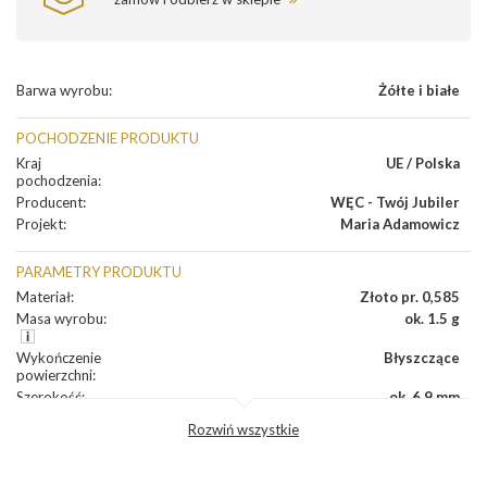
Barwa wyrobu
:
Żółte i białe
POCHODZENIE PRODUKTU
Kraj
UE / Polska
pochodzenia
:
Producent
:
WĘC - Twój Jubiler
Projekt
:
Maria Adamowicz
PARAMETRY PRODUKTU
Materiał
:
Złoto pr. 0,585
Masa wyrobu
:
ok. 1.5 g
Wykończenie
Błyszczące
powierzchni
:
Szerokość
:
ok. 6.9 mm
Wysokość
:
ok. 6.9 mm
Rozwiń wszystkie
Zapięcie
:
Sztyft