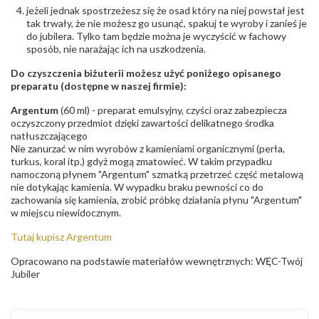
jeżeli jednak spostrzeżesz się że osad który na niej powstał jest
tak trwały, że nie możesz go usunąć, spakuj te wyroby i zanieś je
do jubilera. Tylko tam będzie można je wyczyścić w fachowy
sposób, nie narażając ich na uszkodzenia.
Do czyszczenia biżuterii możesz użyć poniżego opisanego
preparatu (dostępne w naszej firmie):
Argentum
(60 ml) - preparat emulsyjny, czyści oraz zabezpiecza
oczyszczony przedmiot dzięki zawartości delikatnego środka
natłuszczającego
Nie zanurzać w nim wyrobów z kamieniami organicznymi (perła,
turkus, koral itp.) gdyż mogą zmatowieć. W takim przypadku
namoczoną płynem "Argentum" szmatką przetrzeć część metalową
nie dotykając kamienia. W wypadku braku pewności co do
zachowania się kamienia, zrobić próbkę działania płynu "Argentum"
w miejscu niewidocznym.
Tutaj kupisz Argentum
Opracowano na podstawie materiałów wewnętrznych: WĘC-Twój
Jubiler