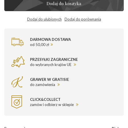
Dodaj do koszyka
Dodaj do ulubionych
Dodaj do porównania
DARMOWA DOSTAWA
od 50,00 zł
PRZESYŁKI ZAGRANICZNE
do wybranych krajów UE
GRAWER W GRATISIE
do zamówienia
CLICK&COLLECT
zamów i odbierz w sklepie