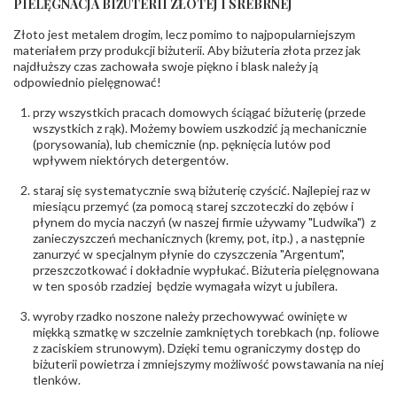
PIELĘGNACJA BIŻUTERII ZŁOTEJ I SREBRNEJ
Liczba
14 szt.
diamentów
Złoto jest metalem drogim, lecz pomimo to najpopularniejszym
(łącznie)
:
materiałem przy produkcji biżuterii. Aby biżuteria złota przez jak
Masa
0.056 ct
najdłuższy czas zachowała swoje piękno i blask należy ją
diamentów
odpowiednio pielęgnować!
(łącznie)
:
Barwa
:
F
przy wszystkich pracach domowych ściągać biżuterię (przede
Czystość
:
VS
wszystkich z rąk). Możemy bowiem uszkodzić ją mechanicznie
(porysowania), lub chemicznie (np. pęknięcia lutów pod
wpływem niektórych detergentów.
POZOSTAŁE KAMIENIE
Rodzaje
Rubin
staraj się systematycznie swą biżuterię czyścić. Najlepiej raz w
kamieni
:
miesiącu przemyć (za pomocą starej szczoteczki do zębów i
płynem do mycia naczyń (w naszej firmie używamy "Ludwika") z
zanieczyszczeń mechanicznych (kremy, pot, itp.) , a następnie
INNE PARAMETRY
zanurzyć w specjalnym płynie do czyszczenia "Argentum",
Producent
WĘC-Twój Jubiler S.C. Artur Węc, Małgorzata
przeszczotkować i dokładnie wypłukać. Biżuteria pielęgnowana
odpowiedzialny
:
Suchan, ul. Kurczaba 3, 30-868 Kraków; NIP:
w ten sposób rzadziej będzie wymagała wizyt u jubilera.
679-25-92-107; sklep@wec.com.pl
Bezpieczeństwo
Nie nadaje się dla dzieci w wieku poniżej 3 lat
wyroby rzadko noszone należy przechowywać owinięte w
- rodzaj
,
Elementy w wyrobie wykonane z białego złota
miękką szmatkę w szczelnie zamkniętych torebkach (np. foliowe
ostrzeżenia
:
zawierają nikiel
z zaciskiem strunowym). Dzięki temu ograniczymy dostęp do
biżuterii powietrza i zmniejszymy możliwość powstawania na niej
tlenków.