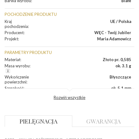
Barwa wyrobu
:
Białe
POCHODZENIE PRODUKTU
Kraj
UE / Polska
pochodzenia
:
Producent
:
WĘC - Twój Jubiler
Projekt
:
Maria Adamowicz
PARAMETRY PRODUKTU
Materiał
:
Złoto pr. 0,585
Masa wyrobu
:
ok. 3.1 g
Wykończenie
Błyszczące
powierzchni
:
Szerokość
:
ok. 5,1 mm
Wysokość
:
ok. 16,7 mm
Rozwiń wszystkie
Zapięcie
:
Angielskie
DIAMENTY
PIELĘGNACJA
GWARANCJA
Kamień
:
Diament
Szlif
:
Brylantowy okrągły
Liczba
0.004 ct - 14 szt.
diamentów
: