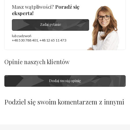
Masz wątpliwości?
Poradź się
eksperta!
Zadaj pytanie
lub zadzwoń
+48 530 788 401
,
+48 12 65 11 473
Opinie naszych klientów
Dodaj swoją opinię
Podziel się swoim komentarzem z innymi