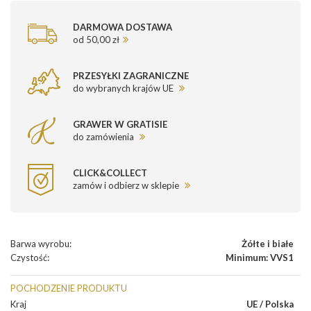
DARMOWA DOSTAWA
od 50,00 zł
PRZESYŁKI ZAGRANICZNE
do wybranych krajów UE
GRAWER W GRATISIE
do zamówienia
CLICK&COLLECT
zamów i odbierz w sklepie
Barwa wyrobu
:
Żółte i białe
Czystość
:
Minimum: VVS1
POCHODZENIE PRODUKTU
Kraj
UE / Polska