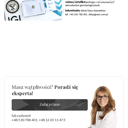
diamentów
:
Liczba
1 szt.
diamentów
(łącznie)
:
Masa
0.4 ct
diamentów
(łącznie)
:
Barwa
:
Minimum: F
INNE PARAMETRY
Producent
WĘC-Twój Jubiler S.C. Artur Węc, Małgorzata
odpowiedzialny
:
Suchan, ul. Kurczaba 3, 30-868 Kraków; NIP:
679-25-92-107; sklep@wec.com.pl
Bezpieczeństwo
Nie nadaje się dla dzieci w wieku poniżej 3 lat
- rodzaj
,
Elementy w wyrobie wykonane z białego złota
ostrzeżenia
:
zawierają nikiel
Masz wątpliwości?
Poradź się
eksperta!
Zadaj pytanie
lub zadzwoń
+48 530 788 401
,
+48 12 65 11 473