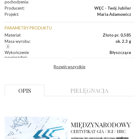
pochodzenia
:
Producent
:
WĘC - Twój Jubiler
Projekt
:
Maria Adamowicz
PARAMETRY PRODUKTU
Materiał
:
Złoto pr. 0,585
Masa wyrobu
:
ok. 2.3 g
Wykończenie
Błyszczące
powierzchni
:
Szerokość
ok. 5,5 mm
Rozwiń wszystkie
korony
:
Wysokosć
ok. 4,2 mm
korony
:
Szerokość szyny
ok. 2,2 mm
OPIS
PIELĘGNACJA
dół
:
Szerokość szyny
ok. 2,4 mm
bok
:
DIAMENTY
Kamień
:
Diament
Szlif
:
Brylantowy okrągły
Liczba
0.400 ct - 1 szt.