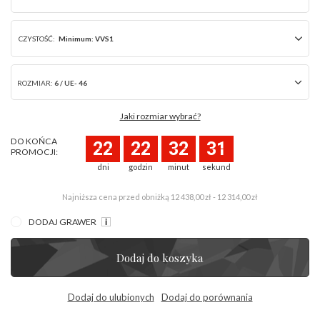
CZYSTOŚĆ:
Minimum: VVS1
ROZMIAR:
6 / UE- 46
Jaki rozmiar wybrać?
DO KOŃCA
22
22
32
31
PROMOCJI:
dni
godzin
minut
sekund
Najniższa cena przed obniżką
12 438,00 zł - 12 314,00 zł
DODAJ GRAWER
Dodaj do koszyka
Dodaj do ulubionych
Dodaj do porównania