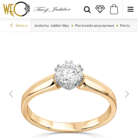
Wstecz
Jesteś tu:
Jubiler Węc
Pierścionki zaręczynowe
Pierścionki