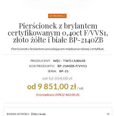
W PROMOCJI
Pierścionek z brylantem
certyfikowanym 0,40ct F/VVS1,
złoto żółte i białe BP-2140ZB
Pierścionek z brylantem posiadającym międzynarodowy certyfikat.
PRODUCENT:
WĘC - TWÓJ JUBILER
KOD PRODUKTU:
BP-2140ZB-F/VVS1
SERIA:
BP-21
od 12 314,00 zł
od 9 851,00 zł
/
szt.
Oszczędzasz 20% (
2 463,00 zł
).
BARWA WYROBU:
Żółte i białe