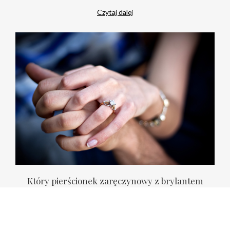
Czytaj dalej
Który pierścionek zaręczynowy z brylantem
wybrać dla niej?
Już niedługo czeka cię trudny wybór – decyzja o
zakupie pierścionka zaręczynowego. Zapewne nie