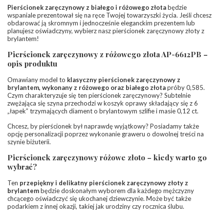
Barwa
:
F
Pierścionek zaręczynowy z białego i różowego złota
będzie
Czystość
:
VS
wspaniale prezentował się na ręce Twojej towarzyszki życia. Jeśli chcesz
obdarować ją skromnym i jednocześnie eleganckim prezentem lub
planujesz oświadczyny, wybierz nasz pierścionek zaręczynowy złoty z
INNE PARAMETRY
brylantem!
Pierścionek zaręczynowy z różowego złota AP-6612PB –
opis produktu
Omawiany model to
klasyczny pierścionek zaręczynowy z
brylantem, wykonany z różowego oraz białego złota
próby 0,585.
Czym charakteryzuje się ten pierścionek zaręczynowy? Subtelnie
zwężająca się szyna przechodzi w koszyk oprawy składający się z 6
„łapek” trzymających diament o brylantowym szlifie i masie 0,12 ct.
Chcesz, by pierścionek był naprawdę wyjątkowy? Posiadamy także
opcję personalizacji poprzez wykonanie graweru o dowolnej treści na
szynie biżuterii.
Pierścionek zaręczynowy różowe złoto – kiedy warto go
wybrać?
Ten
przepiękny i delikatny pierścionek zaręczynowy złoty z
brylantem
będzie doskonałym wyborem dla każdego mężczyzny
chcącego oświadczyć się ukochanej dziewczynie. Może być także
podarkiem z innej okazji, takiej jak urodziny czy rocznica ślubu.