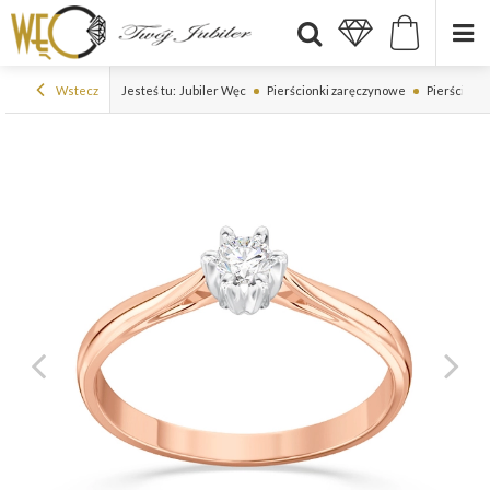
Wstecz
Jesteś tu:
Jubiler Węc
Pierścionki zaręczynowe
Pierścionk