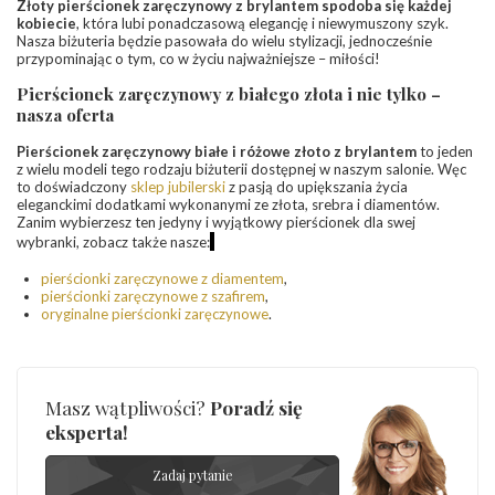
Złoty pierścionek zaręczynowy z brylantem spodoba się każdej
kobiecie
, która lubi ponadczasową elegancję i niewymuszony szyk.
Nasza biżuteria będzie pasowała do wielu stylizacji, jednocześnie
przypominając o tym, co w życiu najważniejsze – miłości!
Pierścionek zaręczynowy z białego złota i nie tylko –
nasza oferta
Pierścionek zaręczynowy białe i różowe złoto z brylantem
to jeden
z wielu modeli tego rodzaju biżuterii dostępnej w naszym salonie. Węc
to doświadczony
sklep jubilerski
z pasją do upiększania życia
eleganckimi dodatkami wykonanymi ze złota, srebra i diamentów.
Zanim wybierzesz ten jedyny i wyjątkowy pierścionek dla swej
wybranki, zobacz także nasze:
pierścionki zaręczynowe z diamentem
,
pierścionki zaręczynowe z szafirem
,
oryginalne pierścionki zaręczynowe
.
Masz wątpliwości?
Poradź się
eksperta!
Zadaj pytanie