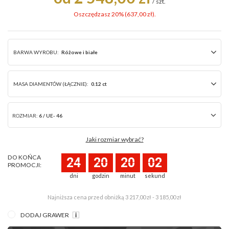
/
szt.
Oszczędzasz 20% (
637,00 zł
).
BARWA WYROBU:
Różowe i białe
MASA DIAMENTÓW (ŁĄCZNIE):
0.12 ct
ROZMIAR:
6 / UE- 46
Jaki rozmiar wybrać?
DO KOŃCA
24
20
20
02
PROMOCJI:
dni
godzin
minut
sekund
Najniższa cena przed obniżką
3 217,00 zł - 3 185,00 zł
DODAJ GRAWER