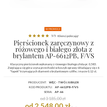
W PROMOCJI
5/5
Klienci polecają!
Pierścionek zaręczynowy z
różowego i białego złota z
brylantem AP-6612PB, F/VS
Klasyczny pierścionek wykonany z róowego i białego złota pr. 0,585.
Zwężająca się góra szyna przechodzi w koszyk oprawy składający się z 6
"łapek" trzymających diament o brylantowym szlifie, i masie 0,12 ct.
PRODUCENT:
WĘC - TWÓJ JUBILER
KOD PRODUKTU:
AP-6612PB-F/VS
SERIA:
AP-66
od 3 185,00 zł
od 2 548,00 zł