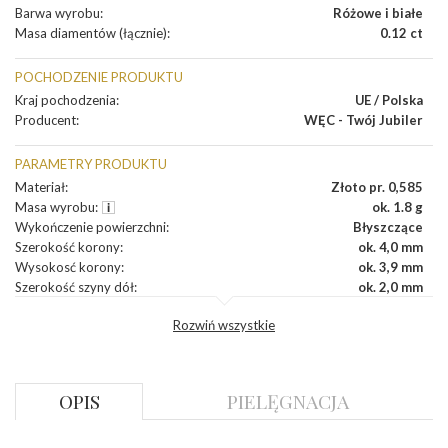
Barwa wyrobu
:
Różowe i białe
Masa diamentów (łącznie)
:
0.12 ct
POCHODZENIE PRODUKTU
Kraj pochodzenia
:
UE / Polska
Producent
:
WĘC - Twój Jubiler
PARAMETRY PRODUKTU
Materiał
:
Złoto pr. 0,585
Masa wyrobu
:
ok. 1.8 g
Wykończenie powierzchni
:
Błyszczące
Szerokość korony
:
ok. 4,0 mm
Wysokosć korony
:
ok. 3,9 mm
Szerokość szyny dół
:
ok. 2,0 mm
Szerokość szyny bok
:
ok. 2,3 mm
Rozwiń wszystkie
DIAMENTY
Kamień
:
Diament
Szlif
:
Brylantowy okrągły
OPIS
PIELĘGNACJA
Liczba diamentów
:
0.120 ct - 1 szt.
Liczba diamentów (łącznie)
:
1 szt.