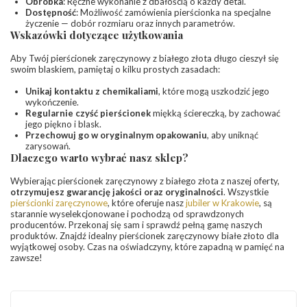
Obróbka
: Ręczne wykonanie z dbałością o każdy detal.
Dostępność
: Możliwość zamówienia pierścionka na specjalne
życzenie — dobór rozmiaru oraz innych parametrów.
Wskazówki dotyczące użytkowania
Aby Twój pierścionek zaręczynowy z białego złota długo cieszył się
swoim blaskiem, pamiętaj o kilku prostych zasadach:
Unikaj kontaktu z chemikaliami
, które mogą uszkodzić jego
wykończenie.
Regularnie czyść pierścionek
miękką ściereczką, by zachować
jego piękno i blask.
Przechowuj go w oryginalnym opakowaniu
, aby uniknąć
zarysowań.
Dlaczego warto wybrać nasz sklep?
Wybierając pierścionek zaręczynowy z białego złota z naszej oferty,
otrzymujesz gwarancję jakości oraz oryginalności
. Wszystkie
pierścionki zaręczynowe
, które oferuje nasz
jubiler w Krakowie
, są
starannie wyselekcjonowane i pochodzą od sprawdzonych
producentów. Przekonaj się sam i sprawdź pełną gamę naszych
produktów. Znajdź idealny pierścionek zaręczynowy białe złoto dla
wyjątkowej osoby. Czas na oświadczyny, które zapadną w pamięć na
zawsze!