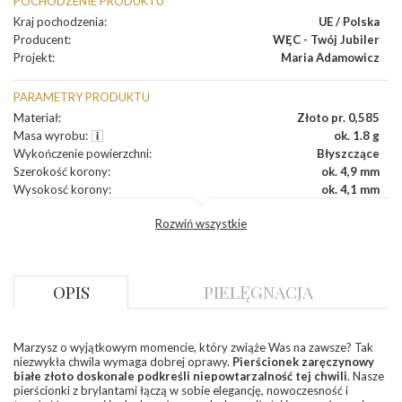
POCHODZENIE PRODUKTU
Kraj pochodzenia
:
UE / Polska
Producent
:
WĘC - Twój Jubiler
Projekt
:
Maria Adamowicz
PARAMETRY PRODUKTU
Materiał
:
Złoto pr. 0,585
Masa wyrobu
:
ok. 1.8 g
Wykończenie powierzchni
:
Błyszczące
Szerokość korony
:
ok. 4,9 mm
Wysokosć korony
:
ok. 4,1 mm
Szerokość szyny dół
:
ok. 2,3 mm
Rozwiń wszystkie
Szerokość szyny bok
:
ok. 2,5 mm
DIAMENTY
Kamień
:
Diament
OPIS
PIELĘGNACJA
Szlif
:
Brylantowy okrągły
Liczba diamentów
:
0.200 ct - 1 szt.
Liczba diamentów (łącznie)
:
1 szt.
Marzysz o wyjątkowym momencie, który zwiąże Was na zawsze? Tak
Barwa
:
F
niezwykła chwila wymaga dobrej oprawy.
Pierścionek zaręczynowy
Czystość
:
VS
białe złoto doskonale podkreśli niepowtarzalność tej chwili
. Nasze
pierścionki z brylantami łączą w sobie elegancję, nowoczesność i