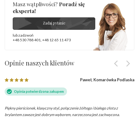
Masz wątpliwości?
Poradź się
eksperta!
Zadaj pytanie
lub zadzwoń
+48 530 788 401
,
+48 12 65 11 473
Opinie naszych klientów
Paweł, Komarówka Podlaska
Opinia potwierdzona zakupem
Piękny pierścionek, klasyczny styl, połączenie żółtego i białego złota z
brylantem zawsze jest dobrym wyborem, narzeczona jest zachwycona.