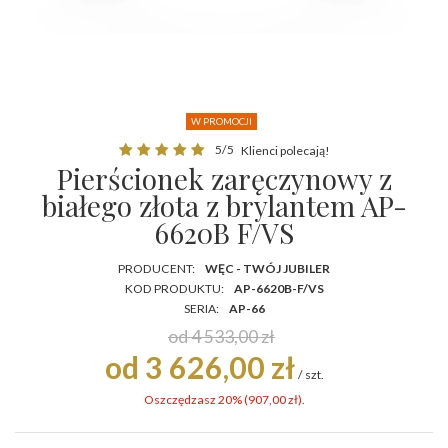
W PROMOCJI
5/5
Klienci polecają!
Pierścionek zaręczynowy z
białego złota z brylantem AP-
6620B F/VS
PRODUCENT:
WĘC - TWÓJ JUBILER
KOD PRODUKTU:
AP-6620B-F/VS
SERIA:
AP-66
od 4 533,00 zł
od 3 626,00 zł
/
szt.
Oszczędzasz 20% (
907,00 zł
).