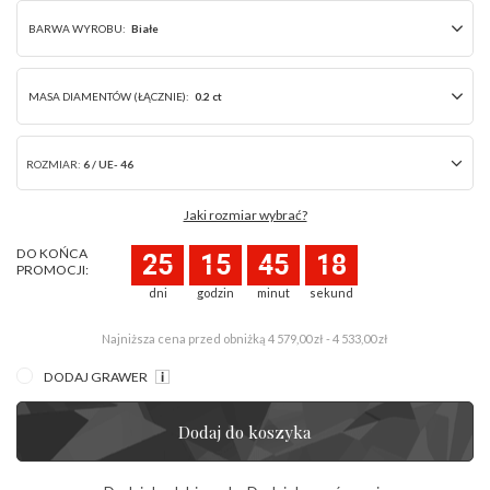
BARWA WYROBU:
Białe
MASA DIAMENTÓW (ŁĄCZNIE):
0.2 ct
ROZMIAR:
6 / UE- 46
Jaki rozmiar wybrać?
DO KOŃCA
25
15
45
18
PROMOCJI:
dni
godzin
minut
sekund
Najniższa cena przed obniżką
4 579,00 zł - 4 533,00 zł
DODAJ GRAWER
Dodaj do koszyka