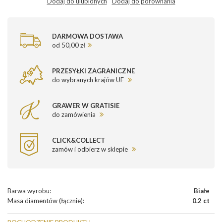
Dodaj do ulubionych
Dodaj do porównania
DARMOWA DOSTAWA
od 50,00 zł
PRZESYŁKI ZAGRANICZNE
do wybranych krajów UE
GRAWER W GRATISIE
do zamówienia
CLICK&COLLECT
zamów i odbierz w sklepie
Barwa wyrobu
:
Białe
Masa diamentów (łącznie)
:
0.2 ct