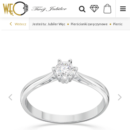
Wstecz
Jesteś tu:
Jubiler Węc
Pierścionki zaręczynowe
Pierścionk