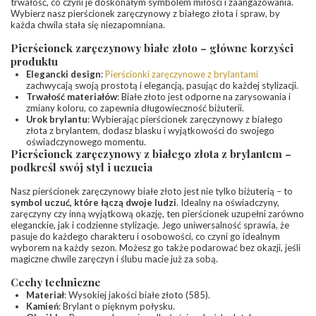
trwałość, co czyni je doskonałym symbolem miłości i zaangażowania.
INNE PARAMETRY
Wybierz nasz pierścionek zaręczynowy z białego złota i spraw, by
każda chwila stała się niezapomniana.
Pierścionek zaręczynowy białe złoto – główne korzyści
produktu
Elegancki design
:
Pierścionki zaręczynowe z brylantami
zachwycają swoją prostotą i elegancją, pasując do każdej stylizacji.
Trwałość materiałów
: Białe złoto jest odporne na zarysowania i
zmiany koloru, co zapewnia długowieczność biżuterii.
Urok brylantu
: Wybierając pierścionek zaręczynowy z białego
złota z brylantem, dodasz blasku i wyjątkowości do swojego
oświadczynowego momentu.
Pierścionek zaręczynowy z białego złota z brylantem –
podkreśl swój styl i uczucia
Nasz pierścionek zaręczynowy białe złoto jest nie tylko biżuterią – to
symbol uczuć, które łączą dwoje ludzi
. Idealny na oświadczyny,
zaręczyny czy inną wyjątkową okazję, ten pierścionek uzupełni zarówno
eleganckie, jak i codzienne stylizacje. Jego uniwersalność sprawia, że
pasuje do każdego charakteru i osobowości, co czyni go idealnym
wyborem na każdy sezon. Możesz go także podarować bez okazji, jeśli
magiczne chwile zaręczyn i ślubu macie już za sobą.
Cechy techniczne
Materiał
: Wysokiej jakości białe złoto (585).
Kamień
: Brylant o pięknym połysku.