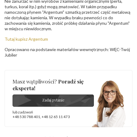
Nie zanurzać w nim wyrobów z kamieniami organicznymi (perła,
turkus, koral itp.) gdyż mogą zmatowieć. W takim przypadku
namoczoną płynem "Argentum" szmatką przetrzeć część metalową
nie dotykając kamienia. W wypadku braku pewności co do
zachowania się kamienia, zrobić próbkę działania płynu "Argentum"
w miejscu niewidocznym.
Tutaj kupisz Argentum
Opracowano na podstawie materiałów wewnętrznych: WĘC-Twój
Jubiler
Masz wątpliwości?
Poradź się
eksperta!
Zadaj pytanie
lub zadzwoń
+48 530 788 401
,
+48 12 65 11 473