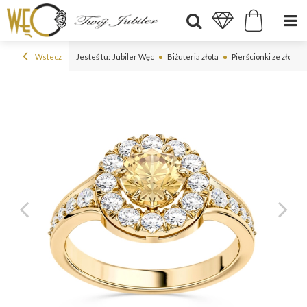
Wstecz
Jesteś tu:
Jubiler Węc
Biżuteria złota
Pierścionki ze złota