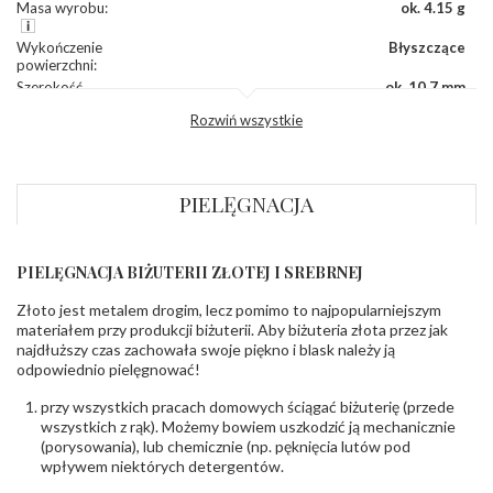
Masa wyrobu
:
ok. 4.15 g
Wykończenie
Błyszczące
powierzchni
:
Szerokość
ok. 10,7 mm
korony
:
Rozwiń wszystkie
Wysokosć
ok. 5,0 mm
korony
:
Szerokość szyny
ok. 2,6 mm
dół
:
PIELĘGNACJA
Szerokość szyny
ok. 2,8 mm
bok
:
PIELĘGNACJA BIŻUTERII ZŁOTEJ I SREBRNEJ
DIAMENTY
Kamień
:
Diament
Złoto jest metalem drogim, lecz pomimo to najpopularniejszym
Szlif
:
Brylantowy okrągły
materiałem przy produkcji biżuterii. Aby biżuteria złota przez jak
Liczba
0.020 ct - 2 szt.
,
0.015 ct - 4 szt.
,
0.010 ct - 2
najdłuższy czas zachowała swoje piękno i blask należy ją
diamentów
:
szt.
,
0.030 ct - 14 szt.
odpowiednio pielęgnować!
Liczba
22 szt.
diamentów
przy wszystkich pracach domowych ściągać biżuterię (przede
(łącznie)
:
wszystkich z rąk). Możemy bowiem uszkodzić ją mechanicznie
Masa
0.54 ct
(porysowania), lub chemicznie (np. pęknięcia lutów pod
diamentów
wpływem niektórych detergentów.
(łącznie)
: