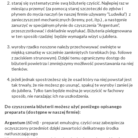
Barwa
:
F
staraj się systematycznie swą biżuterię czyścić. Najlepiej raz w
Czystość
:
VS
miesiącu przemyć (za pomocą starej szczoteczki do zębów i
płynem do mycia naczyń (w naszej firmie używamy "Ludwika") z
zanieczyszczeń mechanicznych (kremy, pot, itp.) , a następnie
POZOSTAŁE KAMIENIE
zanurzyć w specjalnym płynie do czyszczenia "Argentum",
Rodzaje
Cytryn
przeszczotkować i dokładnie wypłukać. Biżuteria pielęgnowana
kamieni
:
w ten sposób rzadziej będzie wymagała wizyt u jubilera.
Liczba kamieni
:
Cytryn - 1 szt.
Szlif kamieni
:
Fasetowy okrągły
wyroby rzadko noszone należy przechowywać owinięte w
Masa kamieni
ok. 1 ct.
miękką szmatkę w szczelnie zamkniętych torebkach (np. foliowe
(łącznie)
:
z zaciskiem strunowym). Dzięki temu ograniczymy dostęp do
biżuterii powietrza i zmniejszymy możliwość powstawania na niej
tlenków.
INNE PARAMETRY
Producent
WĘC-Twój Jubiler S.C. Artur Węc, Małgorzata
jeżeli jednak spostrzeżesz się że osad który na niej powstał jest
odpowiedzialny
:
Suchan, ul. Kurczaba 3, 30-868 Kraków; NIP:
tak trwały, że nie możesz go usunąć, spakuj te wyroby i zanieś je
679-25-92-107; sklep@wec.com.pl
do jubilera. Tylko tam będzie można je wyczyścić w fachowy
Bezpieczeństwo
Nie nadaje się dla dzieci w wieku poniżej 3 lat
sposób, nie narażając ich na uszkodzenia.
- rodzaj
,
Elementy w wyrobie wykonane z białego złota
ostrzeżenia
:
zawierają nikiel
Do czyszczenia biżuterii możesz użyć poniżego opisanego
preparatu (dostępne w naszej firmie):
Argentum
(60 ml) - preparat emulsyjny, czyści oraz zabezpiecza
oczyszczony przedmiot dzięki zawartości delikatnego środka
natłuszczającego