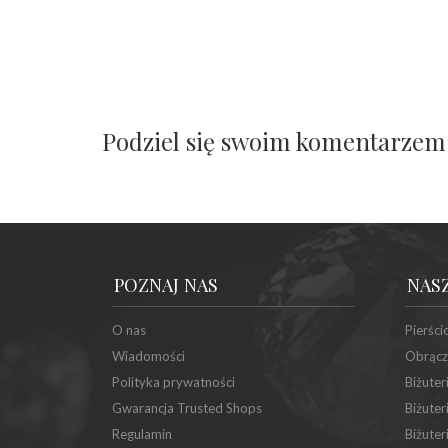
Podziel się swoim komentarzem
POZNAJ NAS
NAS
O nas
Pierści
Wiadomości
Obrącz
Polityka prywatności
Biżuter
Gwarancja Trusted Shops
Biżuter
Regulamin
Biżuter