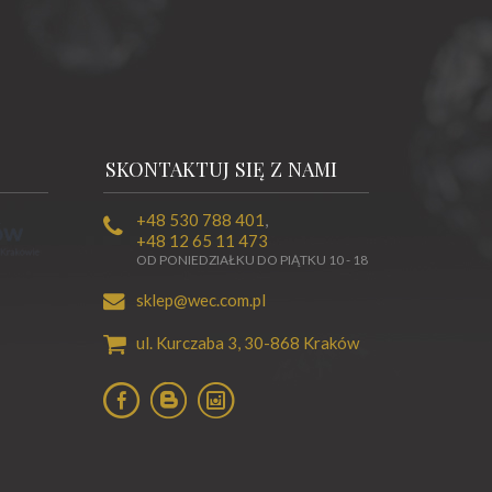
SKONTAKTUJ SIĘ Z NAMI
+48 530 788 401
,
+48 12 65 11 473
OD PONIEDZIAŁKU DO PIĄTKU 10 - 18
sklep@wec.com.pl
ul. Kurczaba 3,
30-868
Kraków