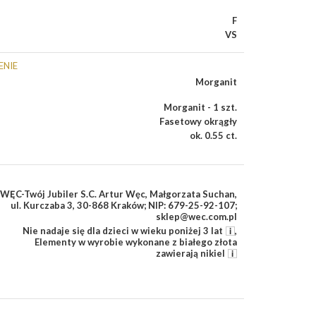
F
VS
ENIE
Morganit
Morganit - 1 szt.
Fasetowy okrągły
ok. 0.55 ct.
WĘC-Twój Jubiler S.C. Artur Węc, Małgorzata Suchan,
ul. Kurczaba 3, 30-868 Kraków; NIP: 679-25-92-107;
sklep@wec.com.pl
Nie nadaje się dla dzieci w wieku poniżej 3 lat
,
Elementy w wyrobie wykonane z białego złota
zawierają nikiel