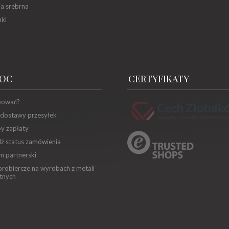
ia srebrna
ki
OC
CERTYFIKATY
pować?
 dostawy przesyłek
y zapłaty
ź status zamówienia
m partnerski
robiercze na wyrobach z metali
tnych