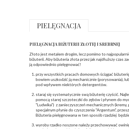
PIELĘGNACJA
PIELĘGNACJA BIŻUTERII ZŁOTEJ I SREBRNEJ
Złoto jest metalem drogim, lecz pomimo to najpopularni
biżuterii. Aby biżuteria złota przez jak najdłuższy czas 
ją odpowiednio pielęgnować!
przy wszystkich pracach domowych ściągać biżuterię
bowiem uszkodzić ją mechanicznie (porysowania), lub
pod wpływem niektórych detergentów.
staraj się systematycznie swą biżuterię czyścić. Najl
pomocą starej szczoteczki do zębów i płynem do myc
"Ludwika") z zanieczyszczeń mechanicznych (kremy, po
specjalnym płynie do czyszczenia "Argentum", przes
Biżuteria pielęgnowana w ten sposób rzadziej będzie
wyroby rzadko noszone należy przechowywać owinię