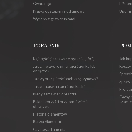
Gwarancja
Biżuter
Prawo odstąpienia od umowy
Upomin
Wyroby z grawerunkami
PORADNIK
POM
Najczęściej zadawane pytania (FAQ)
Jak ku
Jak zmierzyć rozmiar pierścionka lub
Koszty
obrączki?
Sposob
Jak wybrać pierścionek zaręczynowy?
Sprawd
Jakie napisy na pierścionkach?
Progra
Kiedy zamawiać obrączki?
Cechy p
Pakiet korzyści przy zamówieniu
szlache
obrączek
Historia diamentów
Barwa diamentu
Czystość diamentu