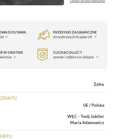
Dodaj do porównania
OWA DOSTAWA
PRZESYŁKI ZAGRANICZNE
 zł
do wybranych krajów UE
R W GRATISIE
CLICK&COLLECT
ówienia
zamów i odbierz w sklepie
Żółte
RODUKTU
UE / Polska
WĘC - Twój Jubiler
Maria Adamowicz
DUKTU