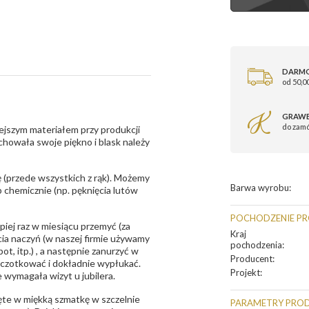
DARM
od 50,00
GRAWE
do zam
ejszym materiałem przy produkcji
zachowała swoje piękno i blask należy
 (przede wszystkich z rąk). Możemy
Barwa wyrobu
:
 chemicznie (np. pęknięcia lutów
POCHODZENIE P
epiej raz w miesiącu przemyć (za
Kraj
ia naczyń (w naszej firmie używamy
pochodzenia
:
t, itp.) , a następnie zanurzyć w
Producent
:
zczotkować i dokładnie wypłukać.
Projekt
:
 wymagała wizyt u jubilera.
te w miękką szmatkę w szczelnie
PARAMETRY PRO