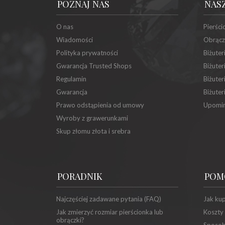
POZNAJ NAS
NAS
O nas
Pierści
Wiadomości
Obrącz
Polityka prywatności
Biżuter
Gwarancja Trusted Shops
Biżuter
Regulamin
Biżuter
Gwarancja
Biżuter
Prawo odstąpienia od umowy
Upomin
Wyroby z grawerunkami
Skup złomu złota i srebra
PORADNIK
POM
Najczęściej zadawane pytania (FAQ)
Jak ku
Jak zmierzyć rozmiar pierścionka lub
Koszty
obrączki?