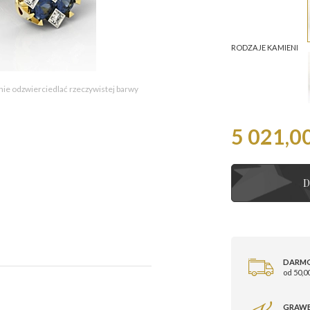
RODZAJE KAMIENI
 nie odzwierciedlać rzeczywistej barwy
5 021,00
D
DARM
od 50,00
GRAWE