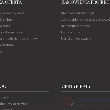
ZA OFERTA
ZAMÓWIENIA PROJEK
onki zaręczynowe
Stosowana technologia
ki ślubne
Jak przebiega proces projektowa
ia złota
Inne usługi złotnicze
ia z diamentami
Historia złota
ia z kamieniami szlachetnymi
Usługi grawerowania
ia srebrna
ki
OC
CERTYFIKATY
pować?
 dostawy przesyłek