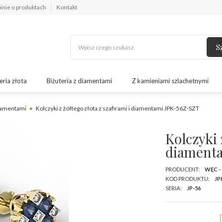
inie o produktach
Kontakt
S
eria złota
Biżuteria z diamentami
Z kamieniami szlachetnymi
diamentami
Kolczyki z żółtego złota z szafirami i diamentami JPK-56Z-SZT
Kolczyki 
diament
PRODUCENT:
WĘC -
KOD PRODUKTU:
JP
SERIA:
JP-56