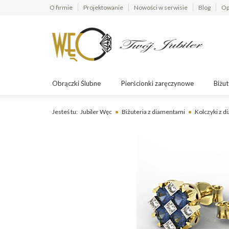
O firmie
Projektowanie
Nowości w serwisie
Blog
Op
Obrączki Ślubne
Pierścionki zaręczynowe
Biżut
Jesteś tu:
Jubiler Węc
Biżuteria z diamentami
Kolczyki z 