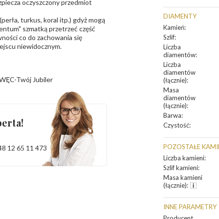
bezpiecza oczyszczony przedmiot
DIAMENTY
erła, turkus, koral itp.) gdyż mogą
Kamień
:
ntum" szmatką przetrzeć część
ności co do zachowania się
Szlif
:
iejscu niewidocznym.
Liczba
diamentów
:
Liczba
diamentów
WĘC-Twój Jubiler
(łącznie)
:
Masa
diamentów
(łącznie)
:
Barwa
:
erta!
Czystość
:
POZOSTAŁE KAMI
48 12 65 11 473
Liczba kamieni
:
Szlif kamieni
:
Masa kamieni
(łącznie)
:
INNE PARAMETRY
Producent