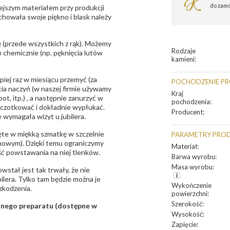
do zam
ejszym materiałem przy produkcji
zachowała swoje piękno i blask należy
 (przede wszystkich z rąk). Możemy
Rodzaje
 chemicznie (np. pęknięcia lutów
kamieni
:
epiej raz w miesiącu przemyć (za
POCHODZENIE P
ia naczyń (w naszej firmie używamy
Kraj
t, itp.) , a następnie zanurzyć w
pochodzenia
:
zczotkować i dokładnie wypłukać.
Producent
:
 wymagała wizyt u jubilera.
te w miękką szmatkę w szczelnie
PARAMETRY PRO
unowym). Dzięki temu ograniczymy
Materiał
:
ść powstawania na niej tlenków.
Barwa wyrobu
:
Masa wyrobu
:
owstał jest tak trwały, że nie
bilera. Tylko tam będzie można je
Wykończenie
zkodzenia.
powierzchni
:
Szerokość
:
sanego preparatu (dostępne w
Wysokość
:
Zapięcie
: