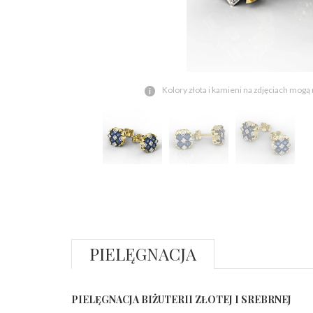
Kolory złota i kamieni na zdjęciach mogą
PIELĘGNACJA
PIELĘGNACJA BIŻUTERII ZŁOTEJ I SREBRNEJ