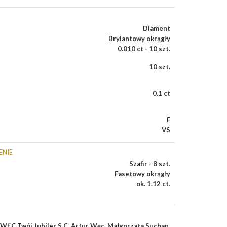
Diament
Brylantowy okrągły
0.010 ct - 10 szt.
10 szt.
0.1 ct
F
VS
ENIE
Szafir - 8 szt.
Fasetowy okrągły
ok. 1.12 ct.
WĘC-Twój Jubiler S.C. Artur Węc, Małgorzata Suchan,