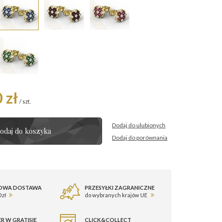
 zł
/
szt.
Dodaj do ulubionych
odaj do koszyka
Dodaj do porównania
OWA DOSTAWA
PRZESYŁKI ZAGRANICZNE
 zł
do wybranych krajów UE
R W GRATISIE
CLICK&COLLECT