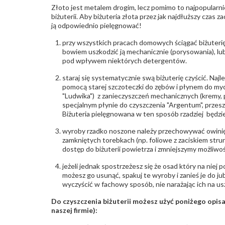
Złoto jest metalem drogim, lecz pomimo to najpopularni
biżuterii. Aby biżuteria złota przez jak najdłuższy czas 
ją odpowiednio pielęgnować!
przy wszystkich pracach domowych ściągać biżuterię
bowiem uszkodzić ją mechanicznie (porysowania), lub
pod wpływem niektórych detergentów.
staraj się systematycznie swą biżuterię czyścić. Najl
pomocą starej szczoteczki do zębów i płynem do myc
"Ludwika") z zanieczyszczeń mechanicznych (kremy, po
specjalnym płynie do czyszczenia "Argentum", przes
Biżuteria pielęgnowana w ten sposób rzadziej będzie
wyroby rzadko noszone należy przechowywać owinię
zamkniętych torebkach (np. foliowe z zaciskiem str
dostęp do biżuterii powietrza i zmniejszymy możliwo
jeżeli jednak spostrzeżesz się że osad który na niej p
możesz go usunąć, spakuj te wyroby i zanieś je do ju
wyczyścić w fachowy sposób, nie narażając ich na us
Do czyszczenia biżuterii możesz użyć poniżego opi
naszej firmie):