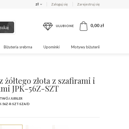
zł
Zaloguj się
Zarejestruj się
0,00 zł
ULUBIONE
zukaj
Biżuteria srebrna
Upominki
Motywy biżuterii
z żółtego złota z szafirami i
ami JPK-56Z-SZT
 TWÓJ JUBILER
K-56Z-R-SZT-SZA/D