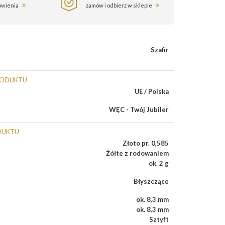
ówienia
zamów i odbierz w sklepie
Szafir
RODUKTU
UE / Polska
WĘC - Twój Jubiler
DUKTU
Złoto pr. 0,585
Żółte z rodowaniem
ok. 2 g
Błyszczące
ok. 8,3 mm
ok. 8,3 mm
Sztyft