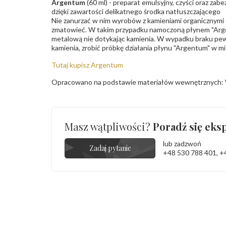
Argentum
(60 ml) - preparat emulsyjny, czyści oraz za
dzięki zawartości delikatnego środka natłuszczającego
Nie zanurzać w nim wyrobów z kamieniami organicznymi (p
zmatowieć. W takim przypadku namoczoną płynem "Arge
metalową nie dotykając kamienia. W wypadku braku pew
kamienia, zrobić próbkę działania płynu "Argentum" w m
Tutaj kupisz Argentum
Opracowano na podstawie materiałów wewnętrznych: 
Masz wątpliwości?
Poradź się eksp
lub zadzwoń
Zadaj pytanie
+48 530 788 401
,
+