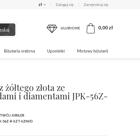
zł
Zaloguj się
Zarejestruj się
0,00 zł
ULUBIONE
zukaj
Biżuteria srebrna
Upominki
Motywy biżuterii
z żółtego złota ze
ami i diamentami JPK-56Z-
 TWÓJ JUBILER
K-56Z-R-SZT-SZM/D