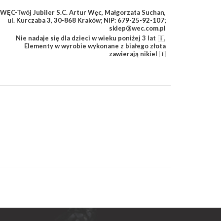
WĘC-Twój Jubiler S.C. Artur Węc, Małgorzata Suchan,
ul. Kurczaba 3, 30-868 Kraków; NIP: 679-25-92-107;
sklep@wec.com.pl
Nie nadaje się dla dzieci w wieku poniżej 3 lat
,
Elementy w wyrobie wykonane z białego złota
zawierają nikiel