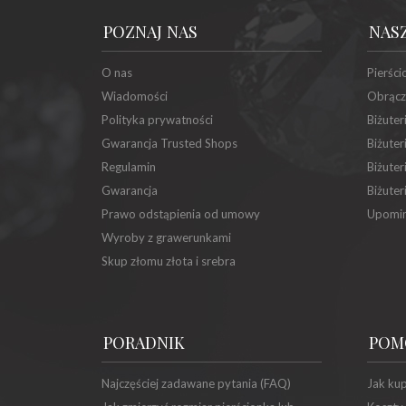
POZNAJ NAS
NAS
O nas
Pierści
Wiadomości
Obrącz
Polityka prywatności
Biżuter
Gwarancja Trusted Shops
Biżuter
Regulamin
Biżuter
Gwarancja
Biżuter
Prawo odstąpienia od umowy
Upomin
Wyroby z grawerunkami
Skup złomu złota i srebra
PORADNIK
POM
Najczęściej zadawane pytania (FAQ)
Jak ku