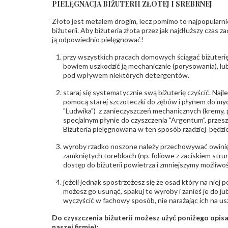
PIELĘGNACJA BIŻUTERII ZŁOTEJ I SREBRNEJ
Złoto jest metalem drogim, lecz pomimo to najpopularni
biżuterii. Aby biżuteria złota przez jak najdłuższy czas 
ją odpowiednio pielęgnować!
przy wszystkich pracach domowych ściągać biżuterię
bowiem uszkodzić ją mechanicznie (porysowania), lub
pod wpływem niektórych detergentów.
staraj się systematycznie swą biżuterię czyścić. Najl
pomocą starej szczoteczki do zębów i płynem do myc
"Ludwika") z zanieczyszczeń mechanicznych (kremy, po
specjalnym płynie do czyszczenia "Argentum", przes
Biżuteria pielęgnowana w ten sposób rzadziej będzie
wyroby rzadko noszone należy przechowywać owinię
zamkniętych torebkach (np. foliowe z zaciskiem str
dostęp do biżuterii powietrza i zmniejszymy możliwo
jeżeli jednak spostrzeżesz się że osad który na niej p
możesz go usunąć, spakuj te wyroby i zanieś je do ju
wyczyścić w fachowy sposób, nie narażając ich na us
Do czyszczenia biżuterii możesz użyć poniżego opi
naszej firmie):