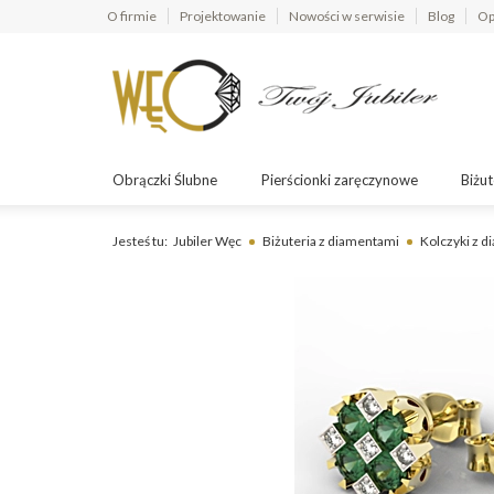
O firmie
Projektowanie
Nowości w serwisie
Blog
Op
Obrączki Ślubne
Pierścionki zaręczynowe
Biżut
Jesteś tu:
Jubiler Węc
Biżuteria z diamentami
Kolczyki z 