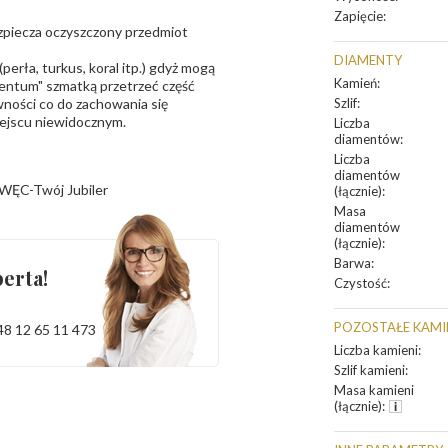
Zapięcie
:
bezpiecza oczyszczony przedmiot
DIAMENTY
erła, turkus, koral itp.) gdyż mogą
Kamień
:
ntum" szmatką przetrzeć część
ności co do zachowania się
Szlif
:
iejscu niewidocznym.
Liczba
diamentów
:
Liczba
diamentów
WĘC-Twój Jubiler
(łącznie)
:
Masa
diamentów
(łącznie)
:
Barwa
:
erta!
Czystość
:
POZOSTAŁE KAMI
48 12 65 11 473
Liczba kamieni
:
Szlif kamieni
:
Masa kamieni
(łącznie)
: