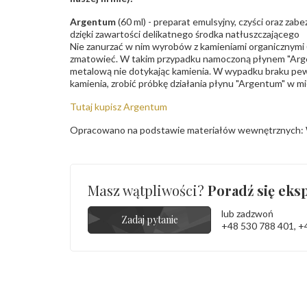
Argentum
(60 ml) - preparat emulsyjny, czyści oraz za
dzięki zawartości delikatnego środka natłuszczającego
Nie zanurzać w nim wyrobów z kamieniami organicznymi (p
zmatowieć. W takim przypadku namoczoną płynem "Arge
metalową nie dotykając kamienia. W wypadku braku pew
kamienia, zrobić próbkę działania płynu "Argentum" w m
Tutaj kupisz Argentum
Opracowano na podstawie materiałów wewnętrznych: 
Masz wątpliwości?
Poradź się eksp
lub zadzwoń
Zadaj pytanie
+48 530 788 401
,
+