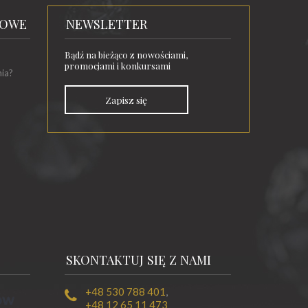
TOWE
NEWSLETTER
Bądź na bieżąco z nowościami,
promocjami i konkursami
nia?
Zapisz się
SKONTAKTUJ SIĘ Z NAMI
+48 530 788 401
,
+48 12 65 11 473