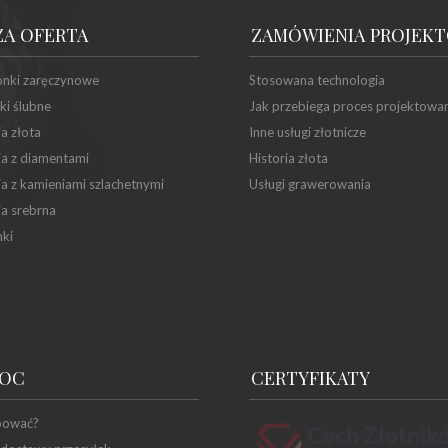
ZA OFERTA
ZAMÓWIENIA PROJEK
onki zaręczynowe
Stosowana technologia
ki ślubne
Jak przebiega proces projektowa
ia złota
Inne usługi złotnicze
ia z diamentami
Historia złota
ia z kamieniami szlachetnymi
Usługi grawerowania
ia srebrna
ki
OC
CERTYFIKATY
pować?