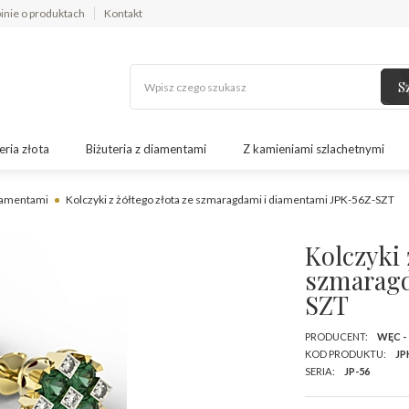
inie o produktach
Kontakt
S
eria złota
Biżuteria z diamentami
Z kamieniami szlachetnymi
diamentami
Kolczyki z żółtego złota ze szmaragdami i diamentami JPK-56Z-SZT
Kolczyki 
szmaragd
SZT
PRODUCENT:
WĘC -
KOD PRODUKTU:
JP
SERIA:
JP-56