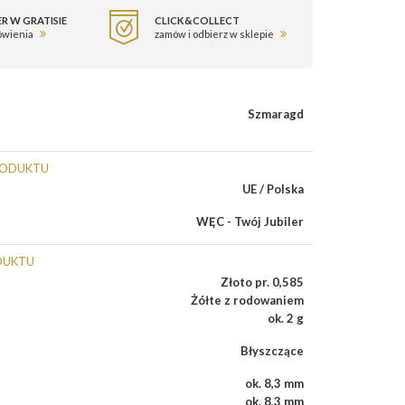
R W GRATISIE
CLICK&COLLECT
ówienia
zamów i odbierz w sklepie
Szmaragd
RODUKTU
UE / Polska
WĘC - Twój Jubiler
DUKTU
Złoto pr. 0,585
Żółte z rodowaniem
ok. 2 g
Błyszczące
ok. 8,3 mm
ok. 8,3 mm