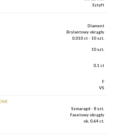
Sztyft
Diament
Brylantowy okrągły
0.010 ct - 10 szt.
10 szt.
0.1 ct
F
VS
ENIE
Szmaragd - 8 szt.
Fasetowy okrągły
ok. 0.64 ct.