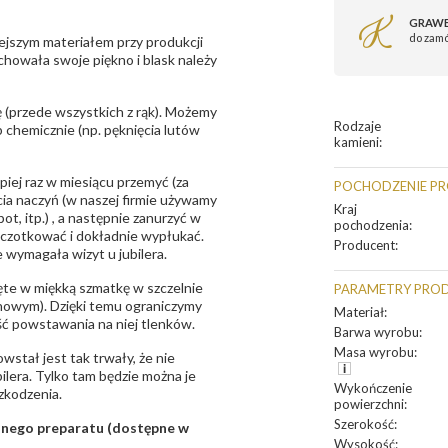
GRAWE
do zam
ejszym materiałem przy produkcji
zachowała swoje piękno i blask należy
 (przede wszystkich z rąk). Możemy
Rodzaje
 chemicznie (np. pęknięcia lutów
kamieni
:
epiej raz w miesiącu przemyć (za
POCHODZENIE P
ia naczyń (w naszej firmie używamy
Kraj
t, itp.) , a następnie zanurzyć w
pochodzenia
:
zczotkować i dokładnie wypłukać.
Producent
:
 wymagała wizyt u jubilera.
te w miękką szmatkę w szczelnie
PARAMETRY PRO
unowym). Dzięki temu ograniczymy
Materiał
:
ść powstawania na niej tlenków.
Barwa wyrobu
:
Masa wyrobu
:
owstał jest tak trwały, że nie
bilera. Tylko tam będzie można je
Wykończenie
zkodzenia.
powierzchni
:
Szerokość
:
sanego preparatu (dostępne w
Wysokość
: