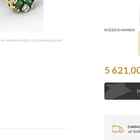
RODZAJE KAMIENI
 nie odzwierciedlać rzeczywistej barwy
5 621,00
D
DARM
od 50,00