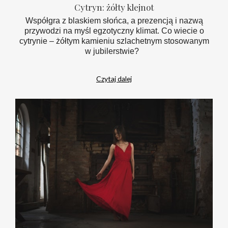
Cytryn: żółty klejnot
Współgra z blaskiem słońca, a prezencją i nazwą
przywodzi na myśl egzotyczny klimat. Co wiecie o
cytrynie – żółtym kamieniu szlachetnym stosowanym
w jubilerstwie?
Czytaj dalej