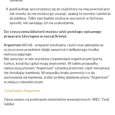
tlenków.
- rodzaj
,
Elementy w wyrobie wykonane z białego złota
ostrzeżenia
:
zawierają nikiel
jeżeli jednak spostrzeżesz się że osad który na niej powstał jest
tak trwały, że nie możesz go usunąć, spakuj te wyroby i zanieś je
do jubilera. Tylko tam będzie można je wyczyścić w fachowy
sposób, nie narażając ich na uszkodzenia.
Do czyszczenia biżuterii możesz użyć poniżego opisanego
preparatu (dostępne w naszej firmie):
Argentum
(60 ml) - preparat emulsyjny, czyści oraz zabezpiecza
oczyszczony przedmiot dzięki zawartości delikatnego środka
natłuszczającego
Nie zanurzać w nim wyrobów z kamieniami organicznymi (perła,
turkus, koral itp.) gdyż mogą zmatowieć. W takim przypadku
namoczoną płynem "Argentum" szmatką przetrzeć część metalową
nie dotykając kamienia. W wypadku braku pewności co do
zachowania się kamienia, zrobić próbkę działania płynu "Argentum"
w miejscu niewidocznym.
Tutaj kupisz Argentum
Opracowano na podstawie materiałów wewnętrznych: WĘC-Twój
Jubiler