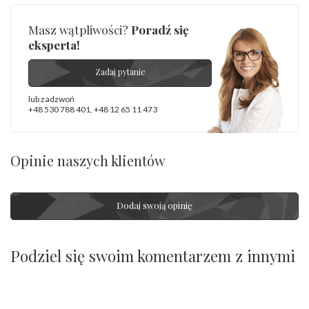
Masz wątpliwości?
Poradź się
eksperta!
Zadaj pytanie
lub zadzwoń
+48 530 788 401
,
+48 12 65 11 473
Opinie naszych klientów
Dodaj swoją opinię
Podziel się swoim komentarzem z innymi