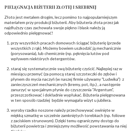
Liczba
0.004 ct - 12 szt.
diamentów
:
PIELĘGNACJA BIŻUTERII ZŁOTEJ I SREBRNEJ
Liczba
12 szt.
diamentów
Złoto jest metalem drogim, lecz pomimo to najpopularniejszym
(łącznie)
:
materiałem przy produkcji biżuterii. Aby biżuteria złota przez jak
Masa
0.048 ct
najdłuższy czas zachowała swoje piękno i blask należy ją
diamentów
odpowiednio pielęgnować!
(łącznie)
:
Barwa
:
F
przy wszystkich pracach domowych ściągać biżuterię (przede
Czystość
:
VS
wszystkich z rąk). Możemy bowiem uszkodzić ją mechanicznie
(porysowania), lub chemicznie (np. pęknięcia lutów pod
wpływem niektórych detergentów.
POZOSTAŁE KAMIENIE
Rodzaje
Cytryn
staraj się systematycznie swą biżuterię czyścić. Najlepiej raz w
kamieni
:
miesiącu przemyć (za pomocą starej szczoteczki do zębów i
Liczba kamieni
:
Cytryn - 2 szt.
płynem do mycia naczyń (w naszej firmie używamy "Ludwika") z
Szlif kamieni
:
Fasetowy owalny
zanieczyszczeń mechanicznych (kremy, pot, itp.) , a następnie
Masa kamieni
zanurzyć w specjalnym płynie do czyszczenia "Argentum",
ok. 1.2 ct.
(łącznie)
:
przeszczotkować i dokładnie wypłukać. Biżuteria pielęgnowana
w ten sposób rzadziej będzie wymagała wizyt u jubilera.
INNE PARAMETRY
wyroby rzadko noszone należy przechowywać owinięte w
Producent
WĘC-Twój Jubiler S.C. Artur Węc, Małgorzata
miękką szmatkę w szczelnie zamkniętych torebkach (np. foliowe
odpowiedzialny
:
Suchan, ul. Kurczaba 3, 30-868 Kraków; NIP:
z zaciskiem strunowym). Dzięki temu ograniczymy dostęp do
679-25-92-107; sklep@wec.com.pl
biżuterii powietrza i zmniejszymy możliwość powstawania na niej
Bezpieczeństwo
Nie nadaje się dla dzieci w wieku poniżej 3 lat