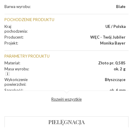
Barwa wyrobu
:
Białe
POCHODZENIE PRODUKTU
Kraj
UE / Polska
pochodzenia
:
Producent
:
WĘC - Twój Jubiler
Projekt
:
Monika Bayer
PARAMETRY PRODUKTU
Materiał
:
Złoto pr. 0,585
Masa wyrobu
:
ok. 2 g
Wykończenie
Błyszczące
powierzchni
:
Szerokość
:
ok. 6 mm
Wysokość
:
ok. 15 mm
Rozwiń wszystkie
Zapięcie
:
Sztyft
DIAMENTY
PIELĘGNACJA
Kamień
:
Diament
Szlif
:
Brylantowy okrągły