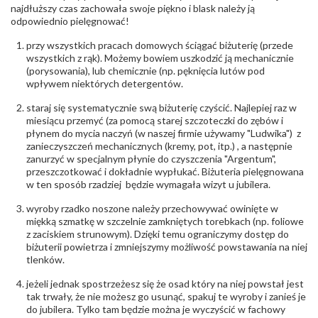
diamentów
najdłuższy czas zachowała swoje piękno i blask należy ją
(łącznie)
:
odpowiednio pielęgnować!
Barwa
:
F
Czystość
:
VS
przy wszystkich pracach domowych ściągać biżuterię (przede
wszystkich z rąk). Możemy bowiem uszkodzić ją mechanicznie
(porysowania), lub chemicznie (np. pęknięcia lutów pod
POZOSTAŁE KAMIENIE
wpływem niektórych detergentów.
Rodzaje
Rubin
kamieni
:
staraj się systematycznie swą biżuterię czyścić. Najlepiej raz w
Liczba kamieni
:
Rubin - 2 szt.
miesiącu przemyć (za pomocą starej szczoteczki do zębów i
Szlif kamieni
:
Fasetowy owalny
płynem do mycia naczyń (w naszej firmie używamy "Ludwika") z
Masa kamieni
ok. 1.08 ct.
zanieczyszczeń mechanicznych (kremy, pot, itp.) , a następnie
(łącznie)
:
zanurzyć w specjalnym płynie do czyszczenia "Argentum",
przeszczotkować i dokładnie wypłukać. Biżuteria pielęgnowana
w ten sposób rzadziej będzie wymagała wizyt u jubilera.
INNE PARAMETRY
Producent
WĘC-Twój Jubiler S.C. Artur Węc, Małgorzata
wyroby rzadko noszone należy przechowywać owinięte w
odpowiedzialny
:
Suchan, ul. Kurczaba 3, 30-868 Kraków; NIP:
miękką szmatkę w szczelnie zamkniętych torebkach (np. foliowe
679-25-92-107; sklep@wec.com.pl
z zaciskiem strunowym). Dzięki temu ograniczymy dostęp do
Bezpieczeństwo
Nie nadaje się dla dzieci w wieku poniżej 3 lat
biżuterii powietrza i zmniejszymy możliwość powstawania na niej
- rodzaj
,
Elementy w wyrobie wykonane z białego złota
tlenków.
ostrzeżenia
:
zawierają nikiel
jeżeli jednak spostrzeżesz się że osad który na niej powstał jest
tak trwały, że nie możesz go usunąć, spakuj te wyroby i zanieś je
do jubilera. Tylko tam będzie można je wyczyścić w fachowy