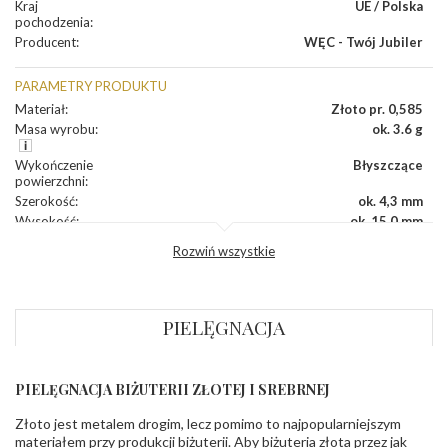
Kraj
UE / Polska
pochodzenia
:
Producent
:
WĘC - Twój Jubiler
PARAMETRY PRODUKTU
Materiał
:
Złoto pr. 0,585
Masa wyrobu
:
ok. 3.6 g
Wykończenie
Błyszczące
powierzchni
:
Szerokość
:
ok. 4,3 mm
Wysokość
:
ok. 15,0 mm
Zapięcie
:
Angielskie
Rozwiń wszystkie
DIAMENTY
Kamień
:
Diament
PIELĘGNACJA
Szlif
:
Brylantowy okrągły
Liczba
0.010 ct - 12 szt.
diamentów
:
Liczba
12 szt.
PIELĘGNACJA BIŻUTERII ZŁOTEJ I SREBRNEJ
diamentów
(łącznie)
:
Złoto jest metalem drogim, lecz pomimo to najpopularniejszym
Masa
0.12 ct
materiałem przy produkcji biżuterii. Aby biżuteria złota przez jak