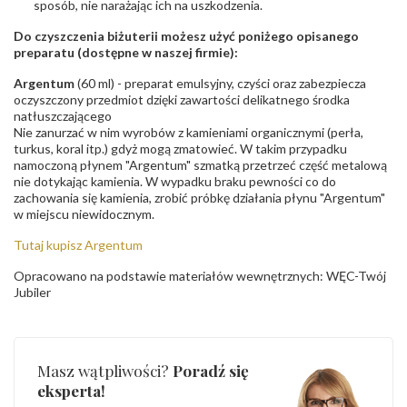
sposób, nie narażając ich na uszkodzenia.
Do czyszczenia biżuterii możesz użyć poniżego opisanego
preparatu (dostępne w naszej firmie):
Argentum
(60 ml) - preparat emulsyjny, czyści oraz zabezpiecza
oczyszczony przedmiot dzięki zawartości delikatnego środka
natłuszczającego
Nie zanurzać w nim wyrobów z kamieniami organicznymi (perła,
turkus, koral itp.) gdyż mogą zmatowieć. W takim przypadku
namoczoną płynem "Argentum" szmatką przetrzeć część metalową
nie dotykając kamienia. W wypadku braku pewności co do
zachowania się kamienia, zrobić próbkę działania płynu "Argentum"
w miejscu niewidocznym.
Tutaj kupisz Argentum
Opracowano na podstawie materiałów wewnętrznych: WĘC-Twój
Jubiler
Masz wątpliwości?
Poradź się
eksperta!