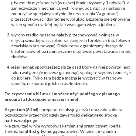
płynem do mycia naczyń (w naszej firmie używamy "Ludwika") z
POZOSTAŁE KAMIENIE
zanieczyszczeń mechanicznych (kremy, pot, itp.) , a następnie
Rodzaje
Szafir White
zanurzyć w specjalnym płynie do czyszczenia "Argentum",
kamieni
:
przeszczotkować i dokładnie wypłukać. Biżuteria pielęgnowana
Liczba kamieni
:
Szafir White - 1 szt.
w ten sposób rzadziej będzie wymagała wizyt u jubilera.
Szlif kamieni
:
Fasetowy owalny
Masa kamieni
ok. 0.92 ct.
wyroby rzadko noszone należy przechowywać owinięte w
(łącznie)
:
miękką szmatkę w szczelnie zamkniętych torebkach (np. foliowe
z zaciskiem strunowym). Dzięki temu ograniczymy dostęp do
INNE PARAMETRY
biżuterii powietrza i zmniejszymy możliwość powstawania na niej
tlenków.
Producent
WĘC-Twój Jubiler S.C. Artur Węc, Małgorzata
odpowiedzialny
:
Suchan, ul. Kurczaba 3, 30-868 Kraków; NIP:
jeżeli jednak spostrzeżesz się że osad który na niej powstał jest
679-25-92-107; sklep@wec.com.pl
tak trwały, że nie możesz go usunąć, spakuj te wyroby i zanieś je
Bezpieczeństwo
Nie nadaje się dla dzieci w wieku poniżej 3 lat
do jubilera. Tylko tam będzie można je wyczyścić w fachowy
- rodzaj
,
Elementy w wyrobie wykonane z białego złota
sposób, nie narażając ich na uszkodzenia.
ostrzeżenia
:
zawierają nikiel
Do czyszczenia biżuterii możesz użyć poniżego opisanego
preparatu (dostępne w naszej firmie):
Argentum
(60 ml) - preparat emulsyjny, czyści oraz zabezpiecza
oczyszczony przedmiot dzięki zawartości delikatnego środka
natłuszczającego
Nie zanurzać w nim wyrobów z kamieniami organicznymi (perła,
turkus, koral itp.) gdyż mogą zmatowieć. W takim przypadku