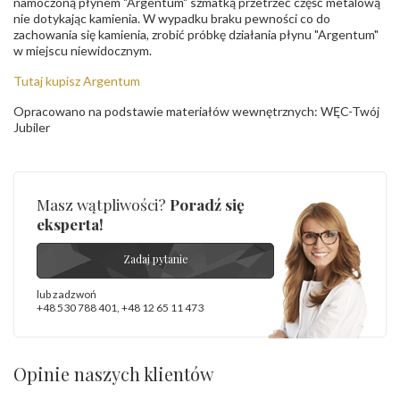
namoczoną płynem "Argentum" szmatką przetrzeć część metalową
nie dotykając kamienia. W wypadku braku pewności co do
zachowania się kamienia, zrobić próbkę działania płynu "Argentum"
w miejscu niewidocznym.
Tutaj kupisz Argentum
Opracowano na podstawie materiałów wewnętrznych: WĘC-Twój
Jubiler
Masz wątpliwości?
Poradź się
eksperta!
Zadaj pytanie
lub zadzwoń
+48 530 788 401
,
+48 12 65 11 473
Opinie naszych klientów