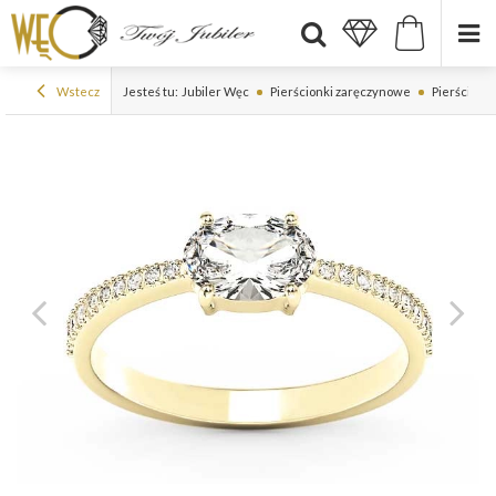
Wstecz
Jesteś tu:
Jubiler Węc
Pierścionki zaręczynowe
Pierścionki