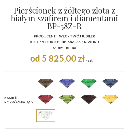
Pierścionek z żółtego złota z
białym szafirem i diamentami
BP-58Z-R
PRODUCENT:
WĘC - TWÓJ JUBILER
KOD PRODUKTU:
BP-58Z-R-SZA-WHI/D
SERIA:
BP-58
od 5 825,00 zł
/
szt.
KAMIEŃ
ROZRÓŻNIAJĄCY