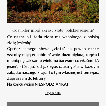
Co jubiler mógł skraść złotej polskiej jesieni?
Co nasza biżuteria złota ma wspólnego z polską
złotą jesienią?
Oprócz samego słowa
„złota”
na pewno
nasze
wyroby mają w sobie równie dużo piękna, ciepła i
mienią się tak samo wieloma barwami
co właśnie TA
jesień, która już od jakiegoś czasu gości w każdym
zakątku naszego kraju. I o tym właśnie jest ten wpis.
Zapraszam do lektury.
Na końcu wpisu
NIESPODZIANKA!
Czytaj dalej