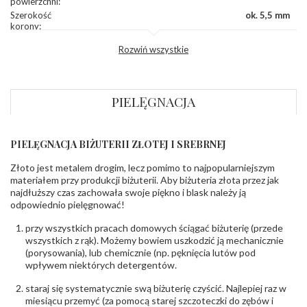
powierzchni
:
Szerokość
ok. 5,5 mm
korony
:
Wysokosć
ok. 3,3 mm
Rozwiń wszystkie
korony
:
Szerokość szyny
ok. 2,1 mm
dół
:
Szerokość szyny
ok. 2,1 mm
PIELĘGNACJA
bok
:
DIAMENTY
PIELĘGNACJA BIŻUTERII ZŁOTEJ I SREBRNEJ
Kamień
:
Diament
Szlif
:
Brylantowy okrągły
Złoto jest metalem drogim, lecz pomimo to najpopularniejszym
Liczba
0.004 ct - 10 szt.
,
0.015 ct - 2 szt.
,
0.010 ct - 6
materiałem przy produkcji biżuterii. Aby biżuteria złota przez jak
diamentów
:
szt.
najdłuższy czas zachowała swoje piękno i blask należy ją
Liczba
18 szt.
odpowiednio pielęgnować!
diamentów
(łącznie)
:
przy wszystkich pracach domowych ściągać biżuterię (przede
Masa
0.13 ct
wszystkich z rąk). Możemy bowiem uszkodzić ją mechanicznie
diamentów
(porysowania), lub chemicznie (np. pęknięcia lutów pod
(łącznie)
:
wpływem niektórych detergentów.
Barwa
:
F
Czystość
:
VS
staraj się systematycznie swą biżuterię czyścić. Najlepiej raz w
miesiącu przemyć (za pomocą starej szczoteczki do zębów i