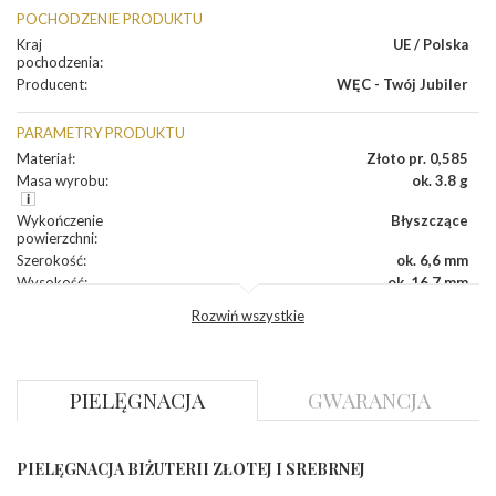
POCHODZENIE PRODUKTU
Kraj
UE / Polska
pochodzenia
:
Producent
:
WĘC - Twój Jubiler
PARAMETRY PRODUKTU
Materiał
:
Złoto pr. 0,585
Masa wyrobu
:
ok. 3.8 g
Wykończenie
Błyszczące
powierzchni
:
Szerokość
:
ok. 6,6 mm
Wysokość
:
ok. 16,7 mm
Zapięcie
:
Angielskie
Rozwiń wszystkie
DIAMENTY
Kamień
:
Diament
PIELĘGNACJA
GWARANCJA
Szlif
:
Brylantowy okrągły
Liczba
0.040 ct - 2 szt.
diamentów
:
Liczba
2 szt.
PIELĘGNACJA BIŻUTERII ZŁOTEJ I SREBRNEJ
diamentów