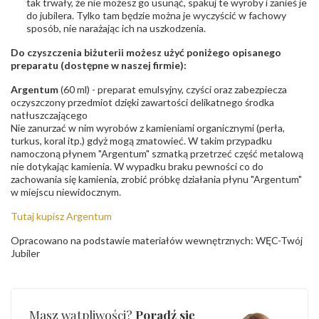
tak trwały, że nie możesz go usunąć, spakuj te wyroby i zanieś je
do jubilera. Tylko tam będzie można je wyczyścić w fachowy
sposób, nie narażając ich na uszkodzenia.
Do czyszczenia biżuterii możesz użyć poniżego opisanego
preparatu (dostępne w naszej firmie):
Argentum
(60 ml) - preparat emulsyjny, czyści oraz zabezpiecza
oczyszczony przedmiot dzięki zawartości delikatnego środka
natłuszczającego
Nie zanurzać w nim wyrobów z kamieniami organicznymi (perła,
turkus, koral itp.) gdyż mogą zmatowieć. W takim przypadku
namoczoną płynem "Argentum" szmatką przetrzeć część metalową
nie dotykając kamienia. W wypadku braku pewności co do
zachowania się kamienia, zrobić próbkę działania płynu "Argentum"
w miejscu niewidocznym.
Tutaj kupisz Argentum
Opracowano na podstawie materiałów wewnętrznych: WĘC-Twój
Jubiler
Masz wątpliwości?
Poradź się