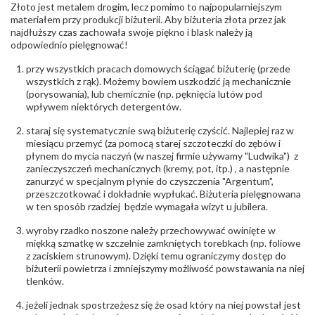
(łącznie)
:
Złoto jest metalem drogim, lecz pomimo to najpopularniejszym
Masa
0.08 ct
materiałem przy produkcji biżuterii. Aby biżuteria złota przez jak
diamentów
najdłuższy czas zachowała swoje piękno i blask należy ją
(łącznie)
:
odpowiednio pielęgnować!
Barwa
:
F
Czystość
:
VS
przy wszystkich pracach domowych ściągać biżuterię (przede
wszystkich z rąk). Możemy bowiem uszkodzić ją mechanicznie
(porysowania), lub chemicznie (np. pęknięcia lutów pod
POZOSTAŁE KAMIENIE
wpływem niektórych detergentów.
Rodzaje
Granat
kamieni
:
staraj się systematycznie swą biżuterię czyścić. Najlepiej raz w
Liczba kamieni
:
Granat - 2 szt.
miesiącu przemyć (za pomocą starej szczoteczki do zębów i
Szlif kamieni
:
Princessa kwadrat
płynem do mycia naczyń (w naszej firmie używamy "Ludwika") z
Masa kamieni
ok. 0.48 ct.
zanieczyszczeń mechanicznych (kremy, pot, itp.) , a następnie
(łącznie)
:
zanurzyć w specjalnym płynie do czyszczenia "Argentum",
przeszczotkować i dokładnie wypłukać. Biżuteria pielęgnowana
w ten sposób rzadziej będzie wymagała wizyt u jubilera.
INNE PARAMETRY
Producent
WĘC-Twój Jubiler S.C. Artur Węc, Małgorzata
wyroby rzadko noszone należy przechowywać owinięte w
odpowiedzialny
:
Suchan, ul. Kurczaba 3, 30-868 Kraków; NIP:
miękką szmatkę w szczelnie zamkniętych torebkach (np. foliowe
679-25-92-107; sklep@wec.com.pl
z zaciskiem strunowym). Dzięki temu ograniczymy dostęp do
Bezpieczeństwo
Nie nadaje się dla dzieci w wieku poniżej 3 lat
biżuterii powietrza i zmniejszymy możliwość powstawania na niej
- rodzaj
,
Elementy w wyrobie wykonane z białego złota
tlenków.
ostrzeżenia
:
zawierają nikiel
jeżeli jednak spostrzeżesz się że osad który na niej powstał jest