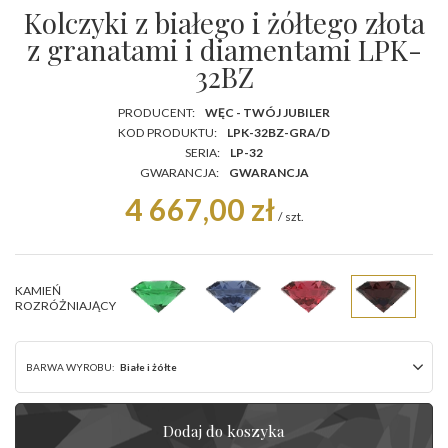
Kolczyki z białego i żółtego złota
z granatami i diamentami LPK-
32BZ
PRODUCENT:
WĘC - TWÓJ JUBILER
KOD PRODUKTU:
LPK-32BZ-GRA/D
SERIA:
LP-32
GWARANCJA:
GWARANCJA
4 667,00 zł
/
szt.
KAMIEŃ
ROZRÓŻNIAJĄCY
BARWA WYROBU:
Białe i żółte
Dodaj do koszyka