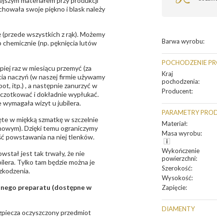
ejszym materiałem przy produkcji
zachowała swoje piękno i blask należy
 (przede wszystkich z rąk). Możemy
Barwa wyrobu
:
 chemicznie (np. pęknięcia lutów
POCHODZENIE P
epiej raz w miesiącu przemyć (za
Kraj
ia naczyń (w naszej firmie używamy
pochodzenia
:
t, itp.) , a następnie zanurzyć w
Producent
:
zczotkować i dokładnie wypłukać.
 wymagała wizyt u jubilera.
PARAMETRY PRO
te w miękką szmatkę w szczelnie
Materiał
:
unowym). Dzięki temu ograniczymy
Masa wyrobu
:
ść powstawania na niej tlenków.
Wykończenie
owstał jest tak trwały, że nie
powierzchni
:
bilera. Tylko tam będzie można je
Szerokość
:
zkodzenia.
Wysokość
:
sanego preparatu (dostępne w
Zapięcie
:
DIAMENTY
bezpiecza oczyszczony przedmiot