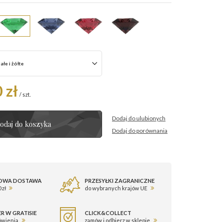
ałe i żółte
 zł
/
szt.
Dodaj do ulubionych
odaj do koszyka
Dodaj do porównania
OWA DOSTAWA
PRZESYŁKI ZAGRANICZNE
 zł
do wybranych krajów UE
R W GRATISIE
CLICK&COLLECT
ówienia
zamów i odbierz w sklepie