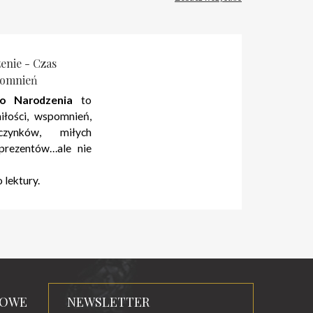
enie - Czas
pomnień
o Narodzenia
to
iłości, wspomnień,
czynków, miłych
prezentów…ale nie
lektury.
TOWE
NEWSLETTER