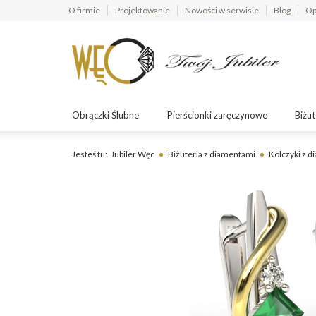
O firmie
Projektowanie
Nowości w serwisie
Blog
Op
Obrączki Ślubne
Pierścionki zaręczynowe
Biżut
Jesteś tu:
Jubiler Węc
Biżuteria z diamentami
Kolczyki z 