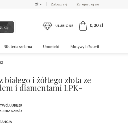
zł
Zaloguj się
Zarejestruj się
0,00 zł
ULUBIONE
zukaj
Biżuteria srebrna
Upominki
Motywy biżuterii
2BZ
z białego i żółtego złota ze
dem i diamentami LPK-
 TWÓJ JUBILER
K-32BZ-SZM/D
RANCJA