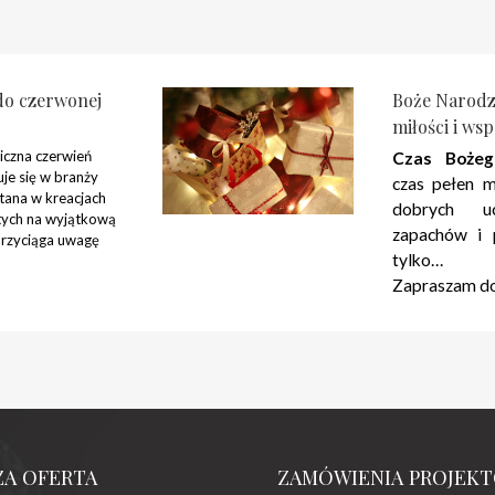
 do czerwonej
Boże Narodz
miłości i ws
iczna czerwień
Czas Bożeg
je się w branży
czas pełen m
tana w kreacjach
dobrych u
 tych na wyjątkową
zapachów i 
 przyciąga uwagę
tylko…
Zapraszam do 
ZA OFERTA
ZAMÓWIENIA PROJEK