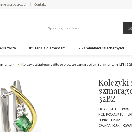
inie o produktach
Kontakt
S
eria złota
Biżuteria z diamentami
Z kamieniami szlachetnymi
diamentami
Kolczyki z białego i żółtego złota ze szmaragdem i diamentami LPK-3
Kolczyki 
szmarag
32BZ
PRODUCENT:
WĘC -
KOD PRODUKTU:
LP
SERIA:
LP-32
GWARANCJA:
GWA