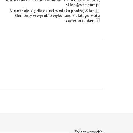
ul. Kurczaba 3, 30-868 Kraków; NIP: 679-25-92-107;
sklep@wec.com.pl
Nie nadaje się dla dzieci w wieku poniżej 3 lat
,
Elementy w wyrobie wykonane z białego złota
zawierają nikiel
Zobacz wszystkie