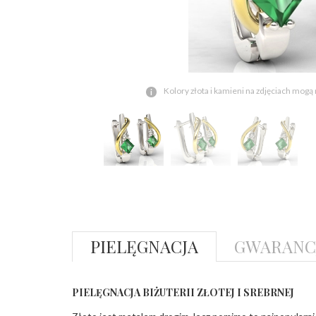
Kolory złota i kamieni na zdjęciach mogą
PIELĘGNACJA
GWARANC
PIELĘGNACJA BIŻUTERII ZŁOTEJ I SREBRNEJ