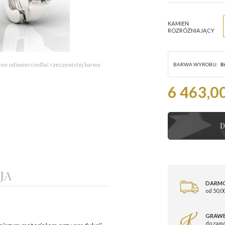
KAMIEŃ
ROZRÓŻNIAJĄCY
 nie odzwierciedlać rzeczywistej barwy
BARWA WYROBU:
Bi
6 463,00
D
JA
DARM
od 50,00
GRAWE
do zam