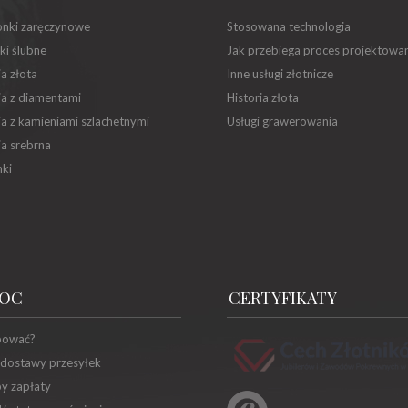
onki zaręczynowe
Stosowana technologia
ki ślubne
Jak przebiega proces projektowa
ia złota
Inne usługi złotnicze
ia z diamentami
Historia złota
ia z kamieniami szlachetnymi
Usługi grawerowania
ia srebrna
ki
OC
CERTYFIKATY
pować?
 dostawy przesyłek
y zapłaty