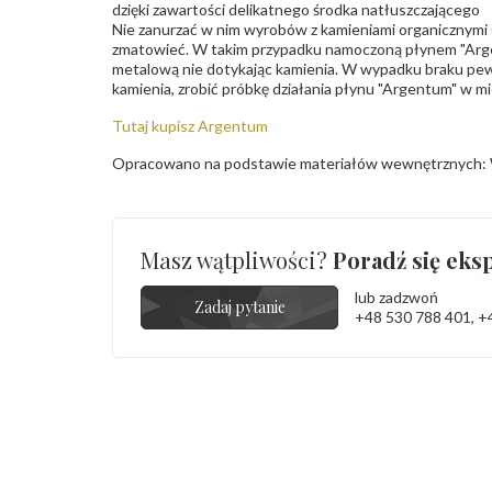
dzięki zawartości delikatnego środka natłuszczającego
Nie zanurzać w nim wyrobów z kamieniami organicznymi (p
zmatowieć. W takim przypadku namoczoną płynem "Arge
metalową nie dotykając kamienia. W wypadku braku pew
kamienia, zrobić próbkę działania płynu "Argentum" w m
Tutaj kupisz Argentum
Opracowano na podstawie materiałów wewnętrznych: 
Masz wątpliwości?
Poradź się eksp
lub zadzwoń
Zadaj pytanie
+48 530 788 401
,
+