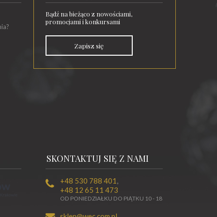
Bądź na bieżąco z nowościami,
promocjami i konkursami
nia?
Zapisz się
SKONTAKTUJ SIĘ Z NAMI
+48 530 788 401
,
+48 12 65 11 473
OD PONIEDZIAŁKU DO PIĄTKU 10 - 18
sklep@wec.com.pl