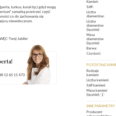
Kamień
:
erła, turkus, koral itp.) gdyż mogą
Szlif
:
ntum" szmatką przetrzeć część
Liczba
ności co do zachowania się
diamentów
:
iejscu niewidocznym.
Liczba
diamentów
(łącznie)
:
Masa
WĘC-Twój Jubiler
diamentów
(łącznie)
:
Barwa
:
Czystość
:
erta!
POZOSTAŁE KAMI
Rodzaje
48 12 65 11 473
kamieni
:
Liczba kamieni
:
Szlif kamieni
:
Masa kamieni
(łącznie)
:
INNE PARAMETRY
Producent