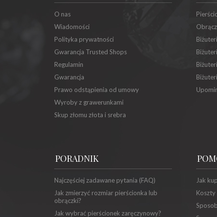
O nas
Pierści
Wiadomości
Obrącz
Polityka prywatności
Biżuter
Gwarancja Trusted Shops
Biżuter
Regulamin
Biżuter
Gwarancja
Biżuter
Prawo odstąpienia od umowy
Upomin
Wyroby z grawerunkami
Skup złomu złota i srebra
PORADNIK
POM
Najczęściej zadawane pytania (FAQ)
Jak ku
Jak zmierzyć rozmiar pierścionka lub
Koszty
obrączki?
Sposob
Jak wybrać pierścionek zaręczynowy?