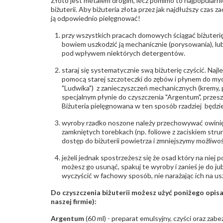
Złoto jest metalem drogim, lecz pomimo to najpopularni
biżuterii. Aby biżuteria złota przez jak najdłuższy czas 
ją odpowiednio pielęgnować!
przy wszystkich pracach domowych ściągać biżuterię
bowiem uszkodzić ją mechanicznie (porysowania), lub
pod wpływem niektórych detergentów.
staraj się systematycznie swą biżuterię czyścić. Najl
pomocą starej szczoteczki do zębów i płynem do myc
"Ludwika") z zanieczyszczeń mechanicznych (kremy, po
specjalnym płynie do czyszczenia "Argentum", przes
Biżuteria pielęgnowana w ten sposób rzadziej będzie
wyroby rzadko noszone należy przechowywać owinię
zamkniętych torebkach (np. foliowe z zaciskiem str
dostęp do biżuterii powietrza i zmniejszymy możliwo
jeżeli jednak spostrzeżesz się że osad który na niej p
możesz go usunąć, spakuj te wyroby i zanieś je do ju
wyczyścić w fachowy sposób, nie narażając ich na us
Do czyszczenia biżuterii możesz użyć poniżego opi
naszej firmie):
Argentum
(60 ml) - preparat emulsyjny, czyści oraz za