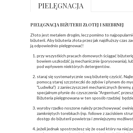
PIELĘGNACJA
PIELĘGNACJA BIŻUTERII ZŁOTEJ I SREBRNEJ
Złoto jest metalem drogim, lecz pomimo to najpopularni
biżuterii. Aby biżuteria złota przez jak najdłuższy czas 
ją odpowiednio pielęgnować!
przy wszystkich pracach domowych ściągać biżuterię
bowiem uszkodzić ją mechanicznie (porysowania), lub
pod wpływem niektórych detergentów.
staraj się systematycznie swą biżuterię czyścić. Najl
pomocą starej szczoteczki do zębów i płynem do myc
"Ludwika") z zanieczyszczeń mechanicznych (kremy, po
specjalnym płynie do czyszczenia "Argentum", przes
Biżuteria pielęgnowana w ten sposób rzadziej będzie
wyroby rzadko noszone należy przechowywać owinię
zamkniętych torebkach (np. foliowe z zaciskiem str
dostęp do biżuterii powietrza i zmniejszymy możliwo
jeżeli jednak spostrzeżesz się że osad który na niej p