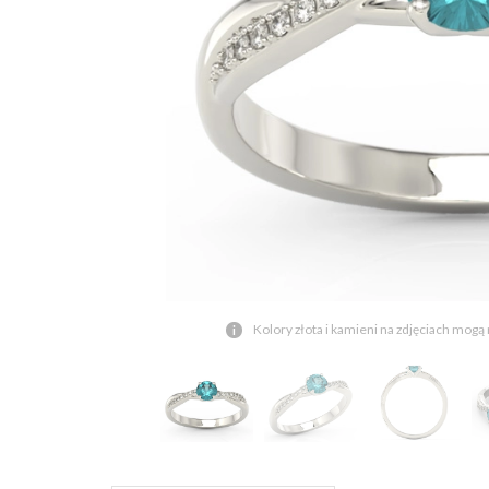
Kolory złota i kamieni na zdjęciach mogą