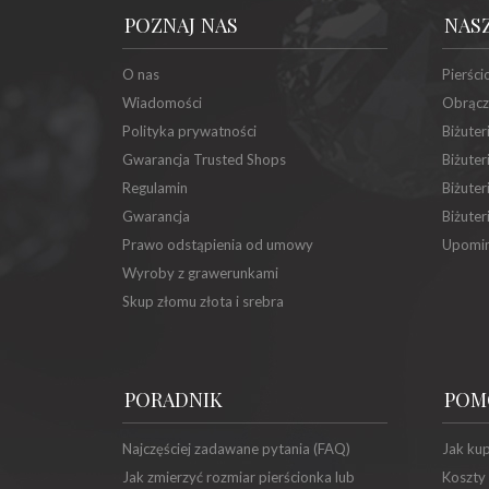
POZNAJ NAS
NAS
O nas
Pierści
Wiadomości
Obrącz
Polityka prywatności
Biżuter
Gwarancja Trusted Shops
Biżuter
Regulamin
Biżuter
Gwarancja
Biżuter
Prawo odstąpienia od umowy
Upomin
Wyroby z grawerunkami
Skup złomu złota i srebra
PORADNIK
POM
Najczęściej zadawane pytania (FAQ)
Jak ku
Jak zmierzyć rozmiar pierścionka lub
Koszty