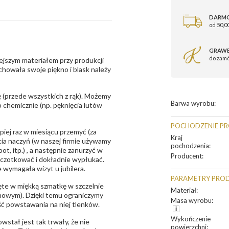
DARM
od 50,00
GRAWE
do zam
ejszym materiałem przy produkcji
zachowała swoje piękno i blask należy
 (przede wszystkich z rąk). Możemy
Barwa wyrobu
:
 chemicznie (np. pęknięcia lutów
POCHODZENIE P
epiej raz w miesiącu przemyć (za
Kraj
ia naczyń (w naszej firmie używamy
pochodzenia
:
t, itp.) , a następnie zanurzyć w
Producent
:
zczotkować i dokładnie wypłukać.
 wymagała wizyt u jubilera.
PARAMETRY PRO
te w miękką szmatkę w szczelnie
Materiał
:
unowym). Dzięki temu ograniczymy
Masa wyrobu
:
ść powstawania na niej tlenków.
Wykończenie
owstał jest tak trwały, że nie
powierzchni
: