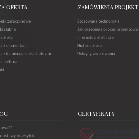
ZA OFERTA
ZAMÓWIENIA PROJEK
onki zaręczynowe
Stosowana technologia
ki ślubne
Jak przebiega proces projektowa
ia złota
Inne usługi złotnicze
ia z diamentami
Historia złota
ia z kamieniami szlachetnymi
Usługi grawerowania
ia srebrna
ki
OC
CERTYFIKATY
pować?
 dostawy przesyłek