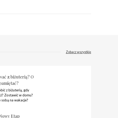
Zobacz wszystkie
ać z biżuterią? O
pamiętać?
bić z biżuterią, gdy
óż? Zostawić w domu?
e sobą na wakacje?
Nowy Etap