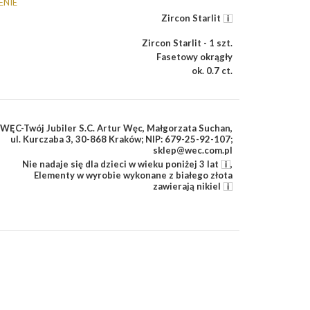
ENIE
Zircon Starlit
Zircon Starlit - 1 szt.
Fasetowy okrągły
ok. 0.7 ct.
WĘC-Twój Jubiler S.C. Artur Węc, Małgorzata Suchan,
ul. Kurczaba 3, 30-868 Kraków; NIP: 679-25-92-107;
sklep@wec.com.pl
Nie nadaje się dla dzieci w wieku poniżej 3 lat
,
Elementy w wyrobie wykonane z białego złota
zawierają nikiel