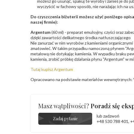
możesz go usunąć, spakuj te wyroby i zanieś je do ju
wyczyścić w fachowy sposób, nie narażając ich na us
Do czyszczenia biżuterii możesz użyć poniżego opi
naszej firmie):
Argentum
(60 ml) - preparat emulsyjny, czyści oraz za
dzięki zawartości delikatnego środka natłuszczającego
Nie zanurzać w nim wyrobów z kamieniami organicznymi (p
zmatowieć. W takim przypadku namoczoną płynem "Arge
metalową nie dotykając kamienia. W wypadku braku pew
kamienia, zrobić próbkę działania płynu "Argentum" w m
Tutaj kupisz Argentum
Opracowano na podstawie materiałów wewnętrznych: 
Masz wątpliwości?
Poradź się eksp
lub zadzwoń
Zadaj pytanie
+48 530 788 401
,
+