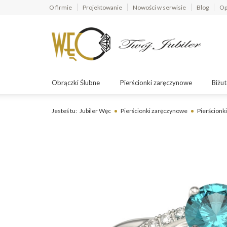
O firmie
Projektowanie
Nowości w serwisie
Blog
Op
Obrączki Ślubne
Pierścionki zaręczynowe
Biżut
Jesteś tu:
Jubiler Węc
Pierścionki zaręczynowe
Pierścionki