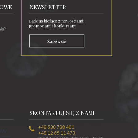
TOWE
NEWSLETTER
Bądź na bieżąco z nowościami,
promocjami i konkursami
nia?
Zapisz się
SKONTAKTUJ SIĘ Z NAMI
+48 530 788 401
,
+48 12 65 11 473