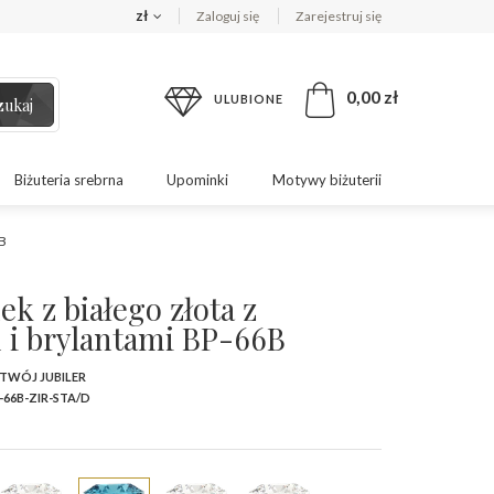
zł
Zaloguj się
Zarejestruj się
0,00 zł
ULUBIONE
zukaj
Biżuteria srebrna
Upominki
Motywy biżuterii
6B
ek z białego złota z
 i brylantami BP-66B
 TWÓJ JUBILER
-66B-ZIR-STA/D