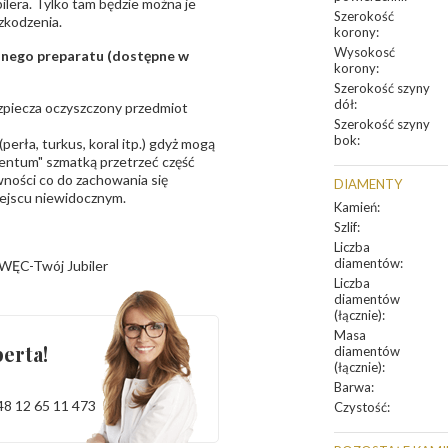
bilera. Tylko tam będzie można je
Szerokość
zkodzenia.
korony
:
Wysokosć
sanego preparatu (dostępne w
korony
:
Szerokość szyny
dół
:
bezpiecza oczyszczony przedmiot
Szerokość szyny
bok
:
erła, turkus, koral itp.) gdyż mogą
ntum" szmatką przetrzeć część
ności co do zachowania się
DIAMENTY
iejscu niewidocznym.
Kamień
:
Szlif
:
Liczba
diamentów
:
WĘC-Twój Jubiler
Liczba
diamentów
(łącznie)
:
Masa
erta!
diamentów
(łącznie)
:
Barwa
:
48 12 65 11 473
Czystość
: