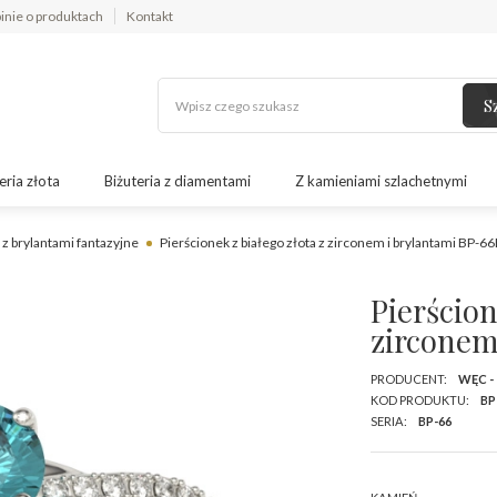
inie o produktach
Kontakt
S
eria złota
Biżuteria z diamentami
Z kamieniami szlachetnymi
 z brylantami fantazyjne
Pierścionek z białego złota z zirconem i brylantami BP-6
Pierścion
zirconem
PRODUCENT:
WĘC -
KOD PRODUKTU:
BP
SERIA:
BP-66