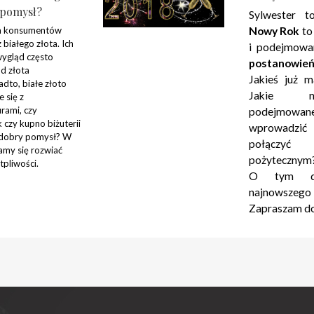
 pomysł?
Sylwester 
m konsumentów
Nowy Rok
to
z białego złota. Ich
i podejmow
wygląd często
postanowie
od złota
Jakieś już m
dto, białe złoto
Jakie na
 się z
rami, czy
podejmowan
 czy kupno biżuterii
wprowadzić
o dobry pomysł? W
połączyć
amy się rozwiać
pożytecznym
tpliwości.
O tym do
najnowszeg
Zapraszam do 