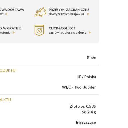
OWA DOSTAWA
PRZESYŁKI ZAGRANICZNE
 zł
do wybranych krajów UE
R W GRATISIE
CLICK&COLLECT
ówienia
zamów i odbierz w sklepie
Białe
RODUKTU
UE / Polska
WĘC - Twój Jubiler
DUKTU
Złoto pr. 0,585
ok. 2.4 g
Błyszczące