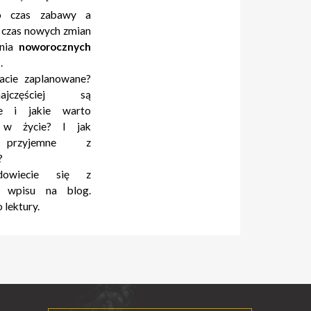
to czas zabawy a
 czas nowych zmian
ania
noworocznych
ń
.
acie zaplanowane?
jczęściej są
e i jakie warto
 w życie? I jak
 przyjemne z
?
wiecie się z
o wpisu na blog.
lektury.