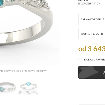
KAMIEŃ
ROZRÓŻNIAJĄCY
BARWA WYROBU:
B
ROZMIAR:
6 / UE- 46
od 3 643
DODAJ GRAWE
 nie odzwierciedlać rzeczywistej barwy
D