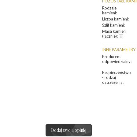
POZOSTAŁE KAMI
Rodzaje
kamieni
:
Liczba kamieni
:
Szlif kamieni
:
Masa kamieni
(łącznie)
:
INNE PARAMETRY
Producent
odpowiedzialny
:
Bezpieczeństwo
- rodzaj
ostrzeżenia
:
Dodaj swoją opinię