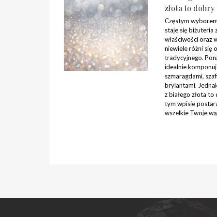
złota to dobry
Częstym wybore
staje się biżuteria 
właściwości oraz 
niewiele różni się 
tradycyjnego. Pona
idealnie komponuje
szmaragdami, szafi
brylantami. Jednak
z białego złota t
tym wpisie postar
wszelkie Twoje wą