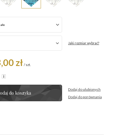
iałe
Jaki rozmiar wybrać?
,00 zł
/
szt.
R
Dodaj do ulubionych
odaj do koszyka
Dodaj do porównania