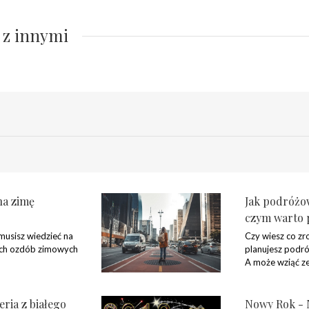
 z innymi
na zimę
Jak podróżow
czym warto 
musisz wiedzieć na
Czy wiesz co zro
ych ozdób zimowych
planujesz podr
A może wziąć z
eria z białego
Nowy Rok - 